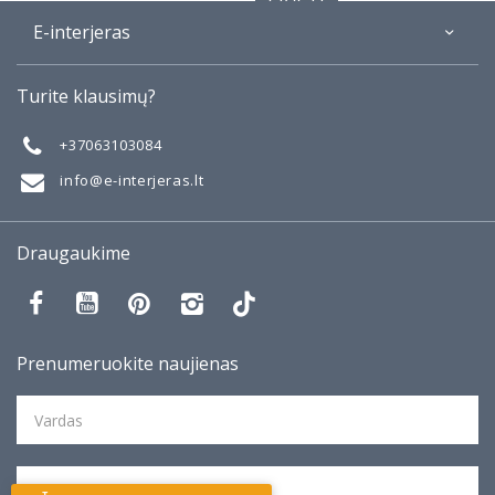
SIŲSTI
E-interjeras
36 kv.m butas trumpalaikei nuomai
Vilniuje
Apie
Turite klausimų?
Galerija
Modernios klasikos namai Balsiuose
Mano darbai
+37063103084
Kotedžas Vilniuje su mėlynais akcentais
Taisyklės
info@e-interjeras.lt
Kotedžas Vilniuje
Kakavinis 70 kv.m butas Vilniuje
Draugaukime
115 kv.m namas su mansarda
Virtuvės projektas pagal vizualizacijas
Prenumeruokite naujienas
70 kv.m buto interjero projektas
Senos statybos buto remontas Vilniaus
senamiestyje