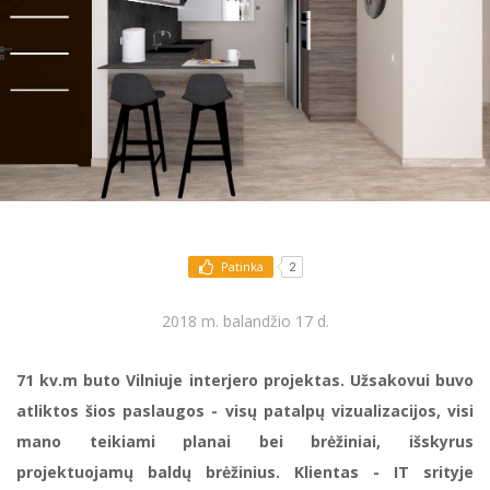
Patinka
2
2018 m. balandžio 17 d.
71 kv.m buto Vilniuje interjero projektas. Užsakovui buvo
atliktos šios paslaugos - visų patalpų vizualizacijos, visi
mano teikiami planai bei brėžiniai, išskyrus
projektuojamų baldų brėžinius. Klientas - IT srityje