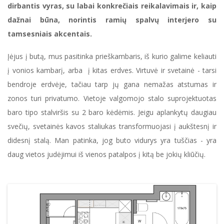
dirbantis vyras, su labai konkrečiais reikalavimais ir, kaip
dažnai būna, norintis ramių spalvų interjero su
tamsesniais akcentais.
Įėjus į butą, mus pasitinka prieškambaris, iš kurio galime keliauti
į vonios kambarį, arba į kitas erdves. Virtuvė ir svetainė - tarsi
bendroje erdvėje, tačiau tarp jų gana nemažas atstumas ir
zonos turi privatumo. Vietoje valgomojo stalo suprojektuotas
baro tipo stalviršis su 2 baro kėdėmis. Jeigu aplankytų daugiau
svečių, svetainės kavos staliukas transformuojasi į aukštesnį ir
didesnį stalą. Man patinka, jog buto vidurys yra tuščias - yra
daug vietos judėjimui iš vienos patalpos į kitą be jokių kliūčių.