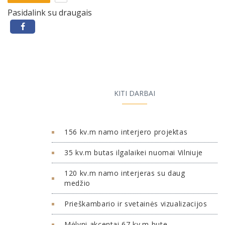
Pasidalink su draugais
KITI DARBAI
156 kv.m namo interjero projektas
35 kv.m butas ilgalaikei nuomai Vilniuje
120 kv.m namo interjeras su daug
medžio
Prieškambario ir svetainės vizualizacijos
Mėlyni akcentai 67 kv.m bute