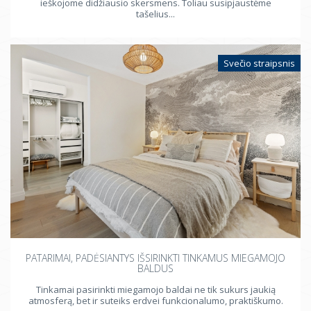
ieškojome didžiausio skersmens. Toliau susipjaustėme
tašelius...
Svečio straipsnis
PATARIMAI, PADĖSIANTYS IŠSIRINKTI TINKAMUS MIEGAMOJO
BALDUS
Tinkamai pasirinkti miegamojo baldai ne tik sukurs jaukią
atmosferą, bet ir suteiks erdvei funkcionalumo, praktiškumo.