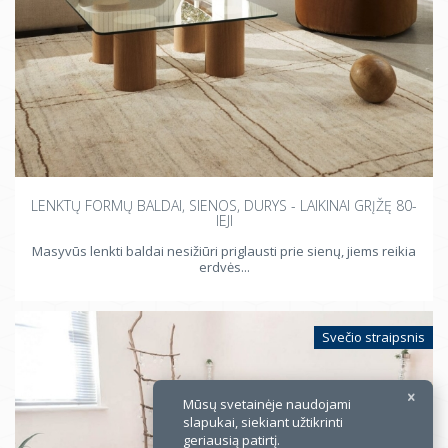
×
LENKTŲ FORMŲ BALDAI, SIENOS, DURYS - LAIKINAI GRĮŽĘ 80-
IEJI
Masyvūs lenkti baldai nesižiūri priglausti prie sienų, jiems reikia
erdvės...
Svečio straipsnis
Mūsų svetainėje naudojami
slapukai, siekiant užtikrinti
geriausią patirtį.