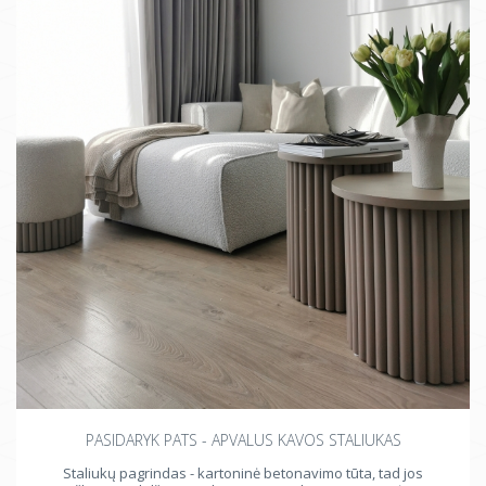
Židinys
Sijos, balkiai
Langai
Radiatoriai
Prietaisai
Durys
PASIDARYK PATS - APVALUS KAVOS STALIUKAS
Staliukų pagrindas - kartoninė betonavimo tūta, tad jos