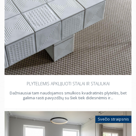
PLYTELĖMIS APKLIJUOTI STALAI IR STALIUKAI
Dažniausiai tam naudojamos smulkios kvadratinės plytelės, bet
galima rasti pavyzdžių su šiek tiek didesnėmis ir...
Svečio straipsnis