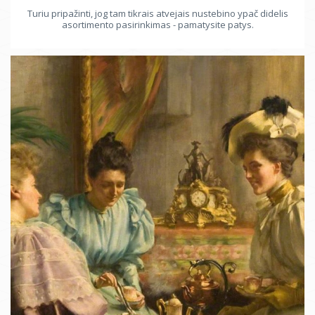
Turiu pripažinti, jog tam tikrais atvejais nustebino ypač didelis
asortimento pasirinkimas - pamatysite patys.