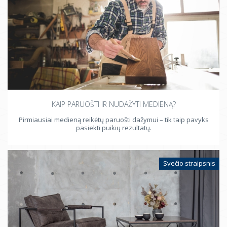
KAIP PARUOŠTI IR NUDAŽYTI MEDIENĄ?
Pirmiausiai medieną reikėtų paruošti dažymui – tik taip pavyks
pasiekti puikių rezultatų.
Svečio straipsnis