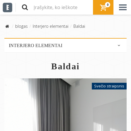
0
blogas
Interjero elementai
Baldai
INTERJERO ELEMENTAI
Baldai
Baldai
Šviestuvai
Grindys
Sienos
Svečio straipsnis
Spalvos
Tekstilė
Laiptai
Lubos
Pertvaros,širmos