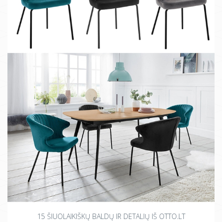
15 ŠIUOLAIKIŠKŲ BALDŲ IR DETALIŲ IŠ OTTO.LT