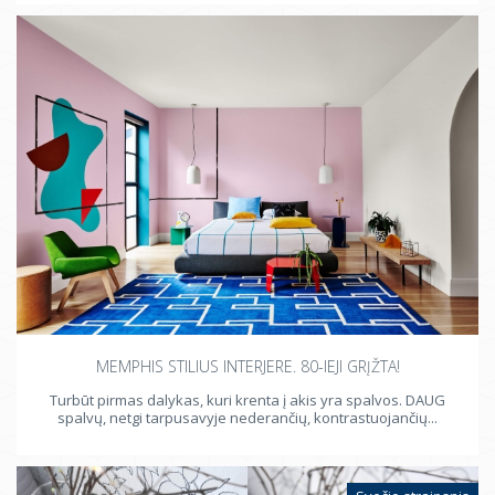
MEMPHIS STILIUS INTERJERE. 80-IEJI GRĮŽTA!
Turbūt pirmas dalykas, kuri krenta į akis yra spalvos. DAUG
spalvų, netgi tarpusavyje nederančių, kontrastuojančių...