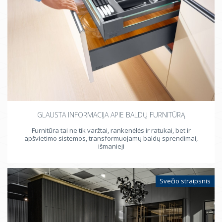
GLAUSTA INFORMACIJA APIE BALDŲ FURNITŪRĄ
Furnitūra tai ne tik varžtai, rankenėlės ir ratukai, bet ir
apšvietimo sistemos, transformuojamų baldų sprendimai,
išmanieji
Svečio straipsnis