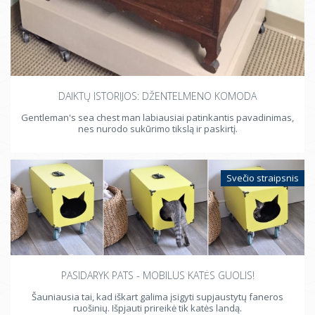
DAIKTŲ ISTORIJOS: DŽENTELMENO KOMODA
Gentleman's sea chest man labiausiai patinkantis pavadinimas,
nes nurodo sukūrimo tikslą ir paskirtį.
Svečio straipsnis
PASIDARYK PATS - MOBILUS KATĖS GUOLIS!
Šauniausia tai, kad iškart galima įsigyti supjaustytų faneros
ruošinių. Išpjauti prireikė tik katės landą.