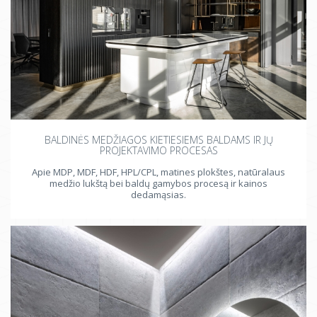
BALDINĖS MEDŽIAGOS KIETIESIEMS BALDAMS IR JŲ
PROJEKTAVIMO PROCESAS
Apie MDP, MDF, HDF, HPL/CPL, matines plokštes, natūralaus
medžio lukštą bei baldų gamybos procesą ir kainos
dedamąsias.