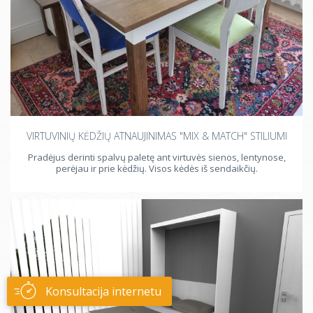
VIRTUVINIŲ KĖDŽIŲ ATNAUJINIMAS "MIX & MATCH" STILIUMI
Pradėjus derinti spalvų paletę ant virtuvės sienos, lentynose,
perėjau ir prie kėdžių. Visos kėdės iš sendaikčių.
Konsultacija internetu