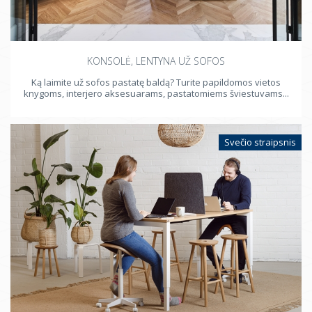
KONSOLĖ, LENTYNA UŽ SOFOS
Ką laimite už sofos pastatę baldą? Turite papildomos vietos
knygoms, interjero aksesuarams, pastatomiems šviestuvams...
Svečio straipsnis