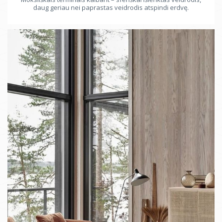
daug geriau nei paprastas veidrodis atspindi erdvę.