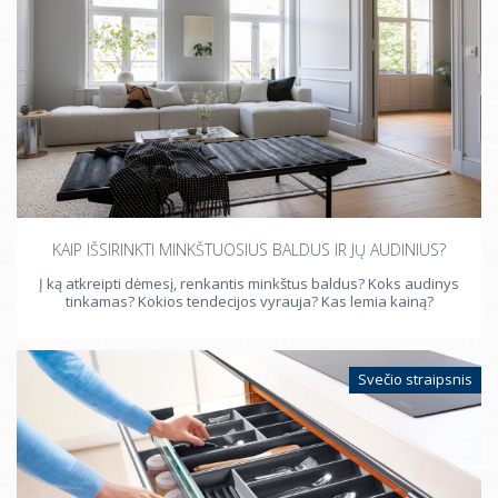
KAIP IŠSIRINKTI MINKŠTUOSIUS BALDUS IR JŲ AUDINIUS?
Į ką atkreipti dėmesį, renkantis minkštus baldus? Koks audinys
tinkamas? Kokios tendecijos vyrauja? Kas lemia kainą?
Svečio straipsnis