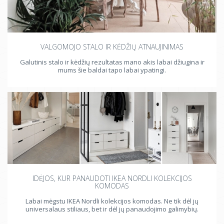
VALGOMOJO STALO IR KĖDŽIŲ ATNAUJINIMAS
Galutinis stalo ir kėdžių rezultatas mano akis labai džiugina ir
mums šie baldai tapo labai ypatingi.
IDĖJOS, KUR PANAUDOTI IKEA NORDLI KOLEKCIJOS
KOMODAS
Labai mėgstu IKEA Nordli kolekcijos komodas. Ne tik dėl jų
universalaus stiliaus, bet ir dėl jų panaudojimo galimybių.