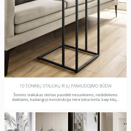
10 ŠONINIŲ STALIUKŲ IR JŲ PANAUDOJIMO BŪDAI
Šoninis staliukas skirtas pasidėti nesunkiems, nedideliems
daiktams, kadangi jo konstrukcija nėra tokia tvirta, kaip kitų...