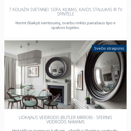
7 KOLIAŽAI SVETAINEI: SOFA, KILIMAS, KAVOS STALIUKAS IR TV
SPINTELĖ
Norint išlaikyti vientisumą, svarbu rinktis panašaus tipo ir
spalvos kojeles.
Svečio straipsnis
LIOKAJAUS VEIDRODIS (BUTLER MIRROR) - SFERINIS
VEIDRODIS NAMAMS
Moksliškais terminais kalbant – sferiškai išlenktas veidrodis,