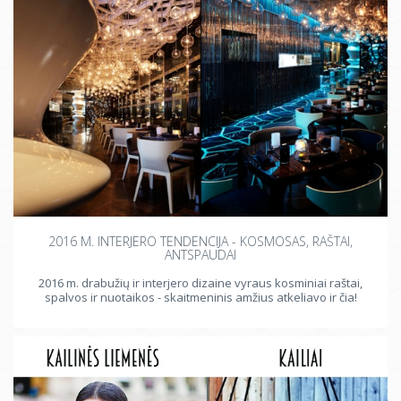
2016 M. INTERJERO TENDENCIJA - KOSMOSAS, RAŠTAI,
ANTSPAUDAI
2016 m. drabužių ir interjero dizaine vyraus kosminiai raštai,
spalvos ir nuotaikos - skaitmeninis amžius atkeliavo ir čia!