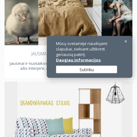
Mūsų svetainėje naudojami
slapukai, siekiant užtikrinti
JAUSMAI, NUOTAIKOS - MOOD BOARD
geriausią patirtį.
Daugiau informacijos
.
Jausmai ir nuotaikos, sudėti į mood board'ą, kuriame pagrindinė
ašis interjere, o visa kita - tik pagalbinės priemonės...
Sutinku