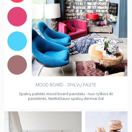
MOOD BOARD - SPALVŲ PALETĖ
Spalvų paletės mood board pavidalu - nuo ryškios iki
pastelinės. Netikėčiausi spalvų deriniai čia!