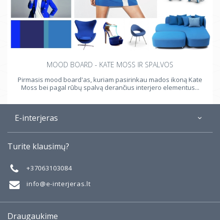
MOOD BOARD - KATE MOSS IR SPALVOS
Pirmasis mood board'as, kuriam pasirinkau mados ikoną Kate
Moss bei pagal rūbų spalvą derančius interjero elementus...
E-interjeras
Apie
Turite klausimų?
Galerija
Mano darbai
+37063103084
Taisyklės
info@e-interjeras.lt
Draugaukime