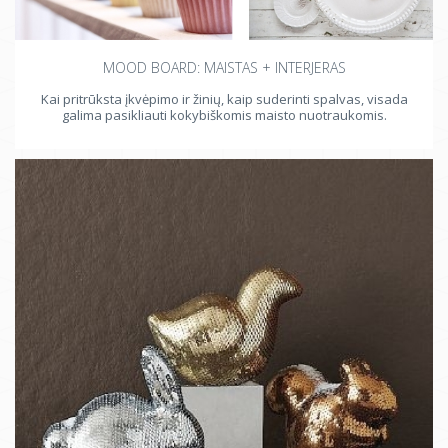
MOOD BOARD: MAISTAS + INTERJERAS
Kai pritrūksta įkvėpimo ir žinių, kaip suderinti spalvas, visada
galima pasikliauti kokybiškomis maisto nuotraukomis.