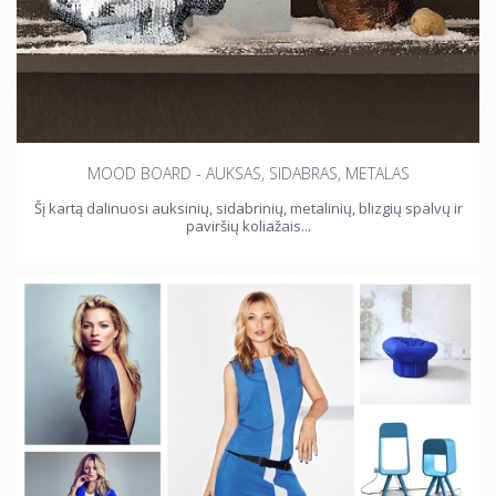
MOOD BOARD - AUKSAS, SIDABRAS, METALAS
Šį kartą dalinuosi auksinių, sidabrinių, metalinių, blizgių spalvų ir
paviršių koliažais...