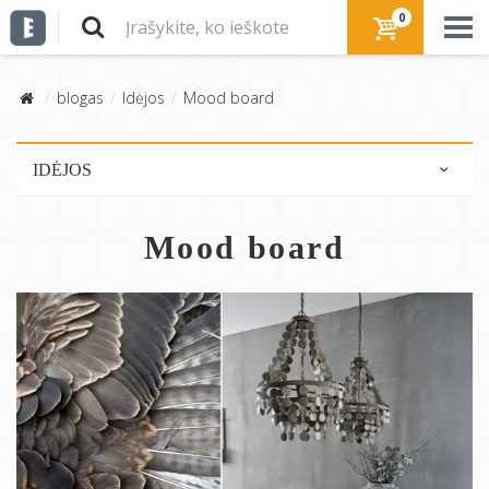
0
blogas
Idėjos
Mood board
IDĖJOS
Pasidaryk pats/DIY
Mood board
Patarimai
Originalios idėjos
Mood board
Interjero dekoravimas
Nusikopijuok kambarį
Rašo dirbtinis intelektas