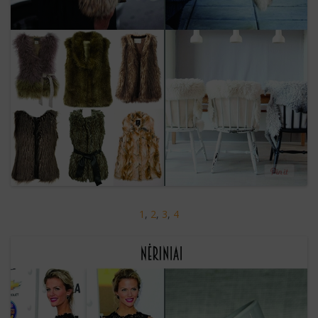
1
,
2
,
3
,
4