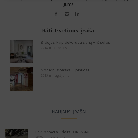
Jums!
Kiti Evelinos įrašai
8 idėjos, kaip dekoruoti sieną virš sofos
2018 m. birželio 5 d.
Modernus ofisas Filipinuose
2013 m. rugsėjo 1 d.
NAUJAUSI ĮRAŠAI
Rekuperacija. I dalis - ORTAKIAI
2026 m. birželio 24 d.