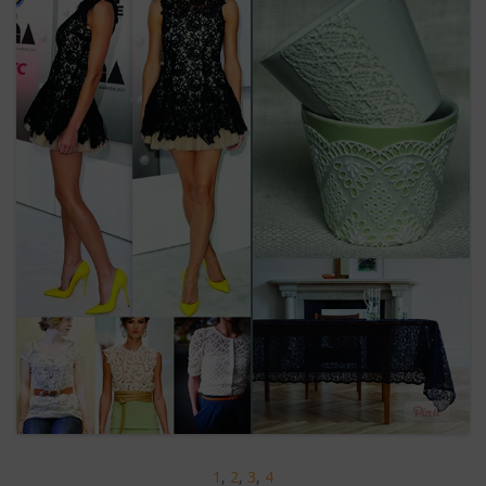
1
,
2
,
3
,
4