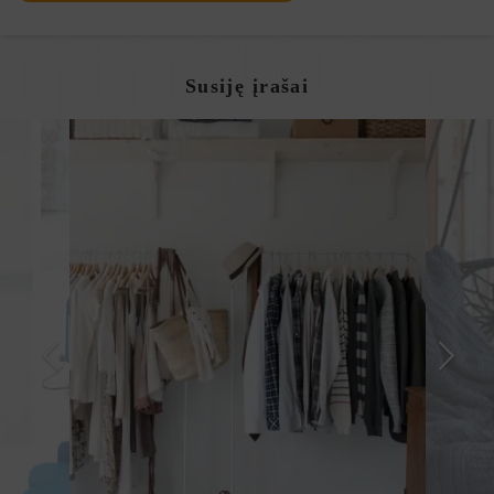
Susiję įrašai