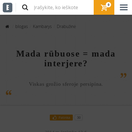
0
blogas
Kambarys
Drabužinė
Mada rūbuose = mada
interjere?
Viskas grožio sferoje persipina.
Patinka
30