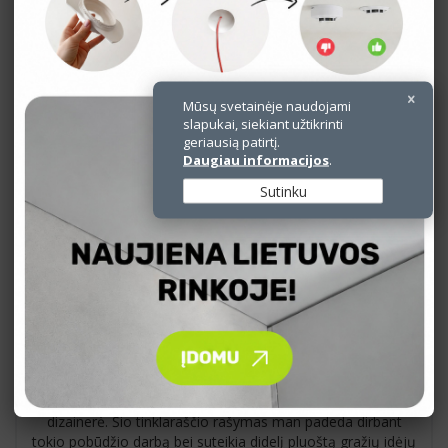
Komentuoti
Mūsų svetainėje naudojami
slapukai, siekiant užtikrinti
geriausią patirtį.
Daugiau informacijos
.
Teksto autorius
Sutinku
EVELINA
Esu
Evelina Aleliūnienė,
E-interjeras.lt įkūrėja, interjero
dizainerė. Šio tinklaraščio rašymas man padeda dirbant
tokio pobūdžio darbą bei suteikia didelį pluoštą gražių idėjų