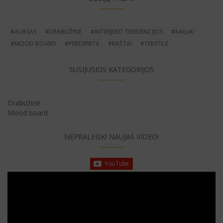
#AUKSAS
#DRABUŽINĖ
#INTERJERO TENDENCIJOS
#KAILIAI
#MOOD BOARD
#PERDIRBTA
#RAŠTAI
#TEKSTILĖ
SUSIJUSIOS KATEGORIJOS
Drabužinė
Mood board
NEPRALEISK! NAUJAS VIDEO!