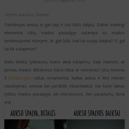
2014 m. lapkričio 13 d.
Teksto autorius:
Evelina
Pastebėjau keistą (o gal taip ir turi būti) dalyką. Dabar madingi
elementai rūbų mados pasaulyje sutampa su mados
tendencijomis interjere. Ar gali būti, kad tai susiję dalykai? O gal
tai tik sutapimas?
Įkeliu keletą ryškiausių mano akiai sutapimų. Kaip manote, ar
pirmas mados diktatorius būna rūbai ar interjeras? Jūsų teismui
5
tendencijos
: raštai, ornamentai; kailiai; aukso ir kito metalo
naudojimas; nėriniai bei perdirbti rūbai/daiktai. Kai kurie labiau
ryškūs mados pasaulyje, kiti interjeruose, bet panašumų tikrai
yra!