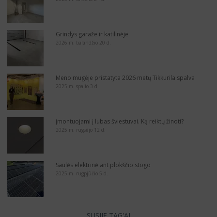
Grindys garaže ir katilinėje
2026 m. balandžio 20 d.
Meno mugėje pristatyta 2026 metų Tikkurila spalva
2025 m. spalio 3 d.
Įmontuojami į lubas šviestuvai. Ką reiktų žinoti?
2025 m. rugsėjo 12 d.
Saulės elektrinė ant plokščio stogo
2025 m. rugpjūčio 5 d.
SUSIJĘ TAG'AI