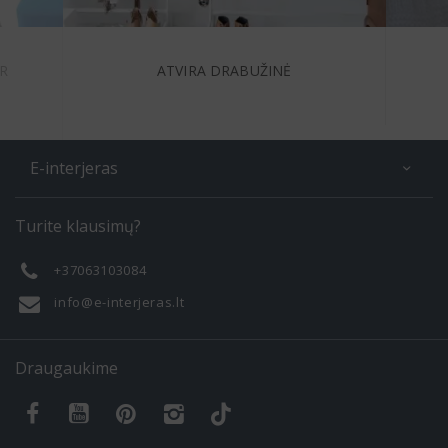
R
ATVIRA DRABUŽINĖ
E-interjeras
Apie
Turite klausimų?
Galerija
Mano darbai
+37063103084
Taisyklės
info@e-interjeras.lt
Draugaukime