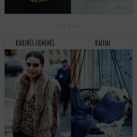
1
,
2
,
3
,
4
,
5