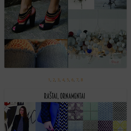
1
,
2
,
3
,
4
,
5
,
6
,
7
,
8