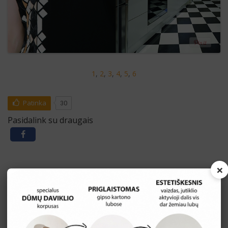
1
,
2
,
3
,
4
,
5
,
6
Patinka
30
Pasidalink su draugais
×
KOMENTARAI