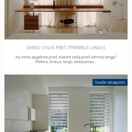
Židinys
Sijos, balkiai
Langai
Radiatoriai
Prietaisai
DARBO STALAS PRIEŠ VITRININIUS LANGUS
Durys
Ką verta apgalvoti prieš statant stalą prieš vitrininį langą?
Elektra, šviesa, lango atidarymas...
Svečio straipsnis