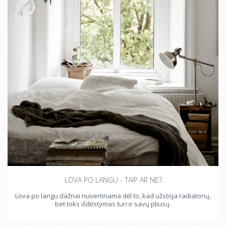
LOVA PO LANGU - TAIP AR NE?
Lova po langu dažnai nuvertinama dėl to, kad užstoja radiatorių,
bet toks išdėstymas turi ir savų pliusų.