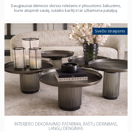
Daugiausiai dėmesio skirsiu roletams ir plisuotoms žaliuzėms,
kurie atspindi saulę, sulaiko karštį ir/ar užtamsina patalpą.
Svečio straipsnis
INTERJERO DEKORAVIMO PATARIMAI, RAŠTŲ DERINIMAS,
LANGŲ DENGIMAS