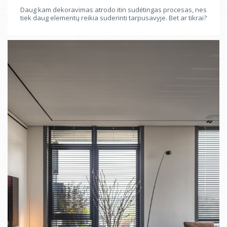
Daug kam dekoravimas atrodo itin sudėtingas procesas, nes
tiek daug elementų reikia suderinti tarpusavyje. Bet ar tikrai?