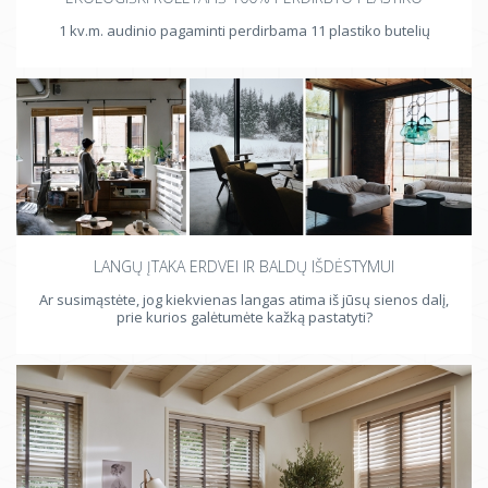
1 kv.m. audinio pagaminti perdirbama 11 plastiko butelių
LANGŲ ĮTAKA ERDVEI IR BALDŲ IŠDĖSTYMUI
Ar susimąstėte, jog kiekvienas langas atima iš jūsų sienos dalį,
prie kurios galėtumėte kažką pastatyti?