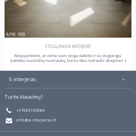
STOGLANGIAI INTERJERE
Abejojantiems, ar verta savo stogu dalintis ir su stoglangiu,
pateikiu nuostabių nuotraukų, kurios tikiu nutrauks abejones :)
E-interjeras
Apie
Turite klausimų?
Galerija
Mano darbai
+37063103084
Taisyklės
info@e-interjeras.lt