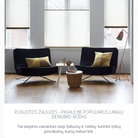
PLISUOTOS ŽALIUZĖS - PASAULYJE POPULIARUS LANGŲ
DENGIMO BŪDAS
Tai tarpinis variantas tarp žaliuzių ir roletų, turintis tokių
privalumų, kurių neturi kiti.