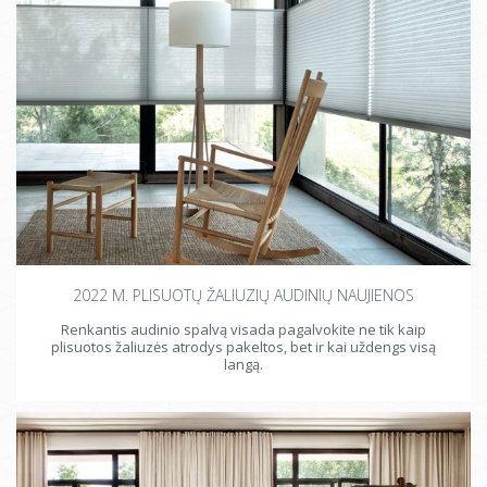
2022 M. PLISUOTŲ ŽALIUZIŲ AUDINIŲ NAUJIENOS
Renkantis audinio spalvą visada pagalvokite ne tik kaip
plisuotos žaliuzės atrodys pakeltos, bet ir kai uždengs visą
langą.