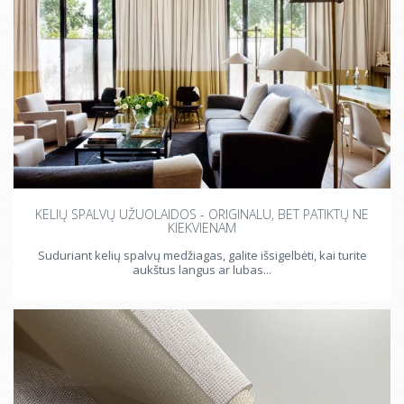
KELIŲ SPALVŲ UŽUOLAIDOS - ORIGINALU, BET PATIKTŲ NE
KIEKVIENAM
Suduriant kelių spalvų medžiagas, galite išsigelbėti, kai turite
aukštus langus ar lubas...