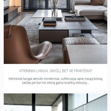
VITRININIAI LANGAI. GRAŽU, BET AR PRAKTIŠKA?
Vitrininiai langai atrodo moderniai, sufleruoja apie naują būstą,
tačiau jie turi ne vieną gana svarbų minusą...