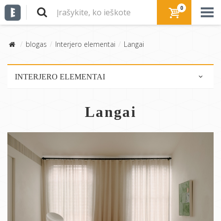
0
blogas
Interjero elementai
Langai
INTERJERO ELEMENTAI
Baldai
Langai
Šviestuvai
Grindys
Sienos
Spalvos
Tekstilė
Laiptai
Lubos
Pertvaros,širmos