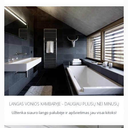
LANGAS VONIOS KAMBARYJE - DAUGIAU PLIUSŲ NEI MINUSŲ
Užtenka siauro lango palubėje ir apšvietimas jau visai kitoks!