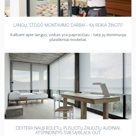
LANGŲ, STOGO MONTAVIMO DARBAI – KĄ REIKIA ŽINOTI?
Kalbant apie langus, viskas yra paprasčiau – tarp jų dominuoja
plastikiniai modeliai.
DEXTERA NAUJI ROLETŲ, PLISUOTŲ ŽALIUZIŲ AUDINIAI,
ATSPINDINTYS ŠVIESĄ/BLACK OUT