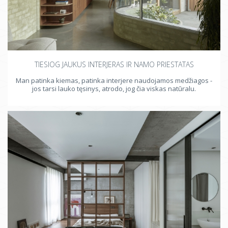
Glamūrinis stilius
Japandi
TIESIOG JAUKUS INTERJERAS IR NAMO PRIESTATAS
Man patinka kiemas, patinka interjere naudojamos medžiagos -
jos tarsi lauko tęsinys, atrodo, jog čia viskas natūralu.