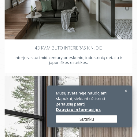
43 KV.M BUTO INTERJERAS KINIJOJE
Interjeras turi mid-century prieskonio, industrinių detalių ir
japoniškos estetikos.
Mūsų svetainėje naudojami
slapukai, siekiant užtikrinti
geriausią patirtį.
Daugiau informacijos
.
Sutinku