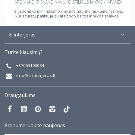
JAPONIŠKO IR SKANDINAVIŠKO STILIAUS MIX'AS - JAPANDI
Tai japoniško minimalizmo ir skandinaviško jaukumo mišinys,
kuris turėtų patikti, jeigu atsibodo baltos ir pilkos spalvos.
E-interjeras
Apie
Turite klausimų?
Galerija
Mano darbai
+37063103084
Taisyklės
info@e-interjeras.lt
Draugaukime
Prenumeruokite naujienas