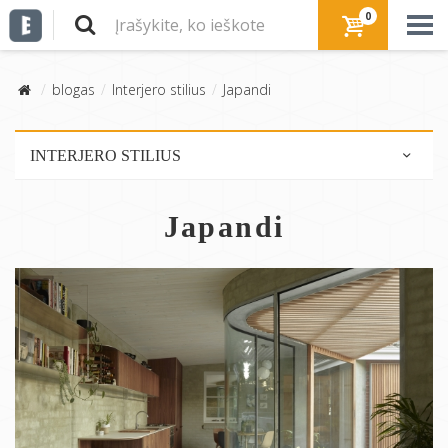
0
blogas
Interjero stilius
Japandi
INTERJERO STILIUS
Skandinaviškas stilius
Japandi
Modernus stilius
Industrinis stilius
Perdirbta/ekologiška
Rustic stilius
Mid-century modern
Eklektiškas stilius
Sena - nauja
Romantiškas stilius