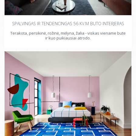
SPALVINGAS IR TENDENCINGAS 56 KV.M BUTO INTERJERAS
Terakota, persikinė, rožinė, mėlyna, žalia - viskas viename bute
ir kuo puikiausiai atrodo.