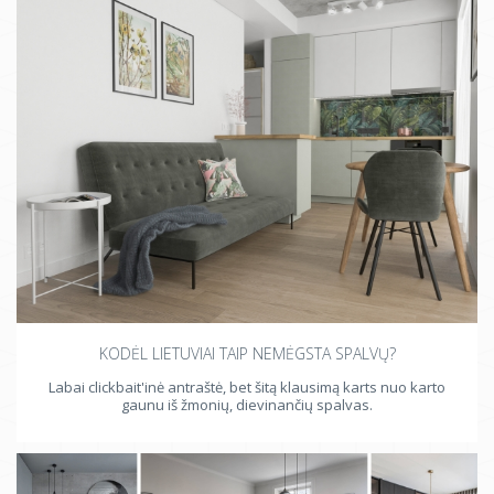
KODĖL LIETUVIAI TAIP NEMĖGSTA SPALVŲ?
Labai clickbait'inė antraštė, bet šitą klausimą karts nuo karto
gaunu iš žmonių, dievinančių spalvas.