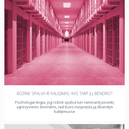
ROŽINĖ SPALVA IR KALĖJIMAS. KAS TARP JŲ BENDRO?
Psichologai teigia, jog rožinė spalva turi raminantį poveikį
agresyviems žmonėms, tad buvo nuspręsta ją išbandyti
kalėjimuose