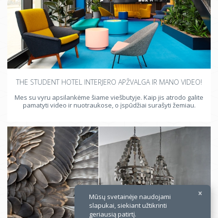
THE STUDENT HOTEL INTERJERO APŽVALGA IR MANO VIDEO!
×
Mes su vyru apsilankėme šiame viešbutyje. Kaip jis atrodo galite
pamatyti video ir nuotraukose, o įspūdžiai surašyti žemiau.
Mūsų svetainėje naudojami
slapukai, siekiant užtikrinti
geriausią patirtį.