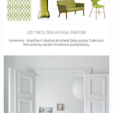
2017 METŲ SPALVA PAGAL PANTONE
Greenery - skaisčiai ir skaniai atrodanti žalia spalva. Dalinuosi
mini pirkinių sąrašu iš Lietuvos parduotuvių.