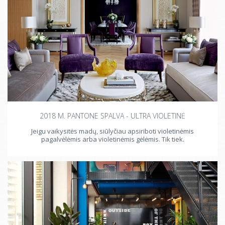
2018 M. PANTONE SPALVA - ULTRA VIOLETINĖ
Jeigu vaikysitės madų, siūlyčiau apsiriboti violetinėmis
pagalvėlėmis arba violetinėmis gėlėmis. Tik tiek.