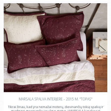
MARSALA SPALVA INTERJERE - 2015 M. "TOPAS"
Tikrai žinau, kad yra nemažai moterų, dievinančių tokią spalvą ir
madingai gyvenančių jau ilgus metus :) MARSALA karaliauja!