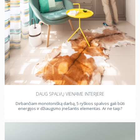
DAUG SPALVŲ VIENAME INTERJERE
Dirbančiam monotonišką darbą, 5 ryškios spalvos gali būti
energijos ir džiaugsmo įnešantis elementas. Ar ne taip?