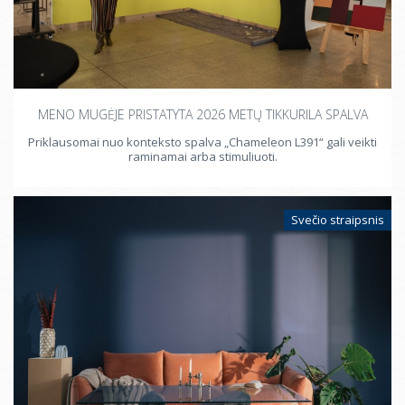
Židinys
Sijos, balkiai
Langai
Radiatoriai
MENO MUGĖJE PRISTATYTA 2026 METŲ TIKKURILA SPALVA
Prietaisai
Priklausomai nuo konteksto spalva „Chameleon L391“ gali veikti
raminamai arba stimuliuoti.
Durys
Svečio straipsnis