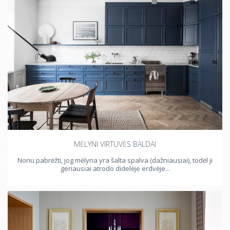
MĖLYNI VIRTUVĖS BALDAI
Noriu pabrėžti, jog mėlyna yra šalta spalva (dažniausiai), todėl ji
geriausiai atrodo didelėje erdvėje...