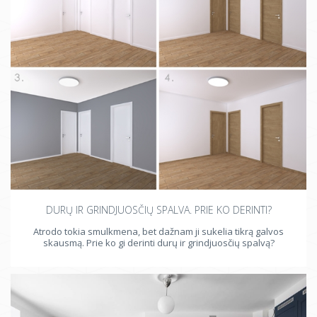
DURŲ IR GRINDJUOSČIŲ SPALVA. PRIE KO DERINTI?
Atrodo tokia smulkmena, bet dažnam ji sukelia tikrą galvos
skausmą. Prie ko gi derinti durų ir grindjuosčių spalvą?