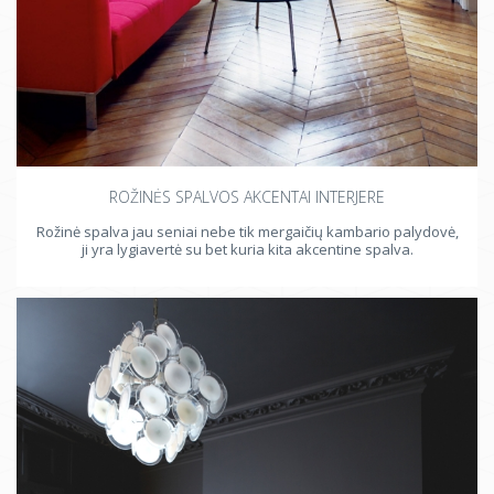
ROŽINĖS SPALVOS AKCENTAI INTERJERE
Rožinė spalva jau seniai nebe tik mergaičių kambario palydovė,
ji yra lygiavertė su bet kuria kita akcentine spalva.