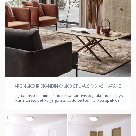
JAPONIŠKO IR SKANDINAVIŠKO STILIAUS MIX'AS - JAPANDI
Tai japoniško minimalizmo ir skandinaviško jaukumo mišinys,
kuris turėtų patikti, jeigu atsibodo baltos ir pilkos spalvos.