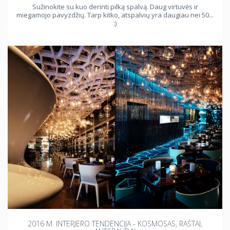
Sužinokite su kuo derinti pilką spalvą. Daug virtuvės ir
miegamojo pavyzdžių. Tarp kitko, atspalvių yra daugiau nei 50...
:)
2016 M. INTERJERO TENDENCIJA - KOSMOSAS, RAŠTAI,