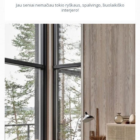
Jau seniai nemačiau tokio ryškaus, spalvingo, šiuolaikiško
interjero!