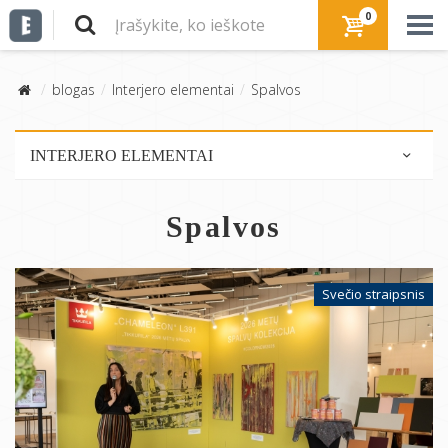
0
blogas
Interjero elementai
Spalvos
INTERJERO ELEMENTAI
Baldai
Spalvos
Šviestuvai
Grindys
Sienos
Svečio straipsnis
Spalvos
Tekstilė
Laiptai
Lubos
Pertvaros,širmos