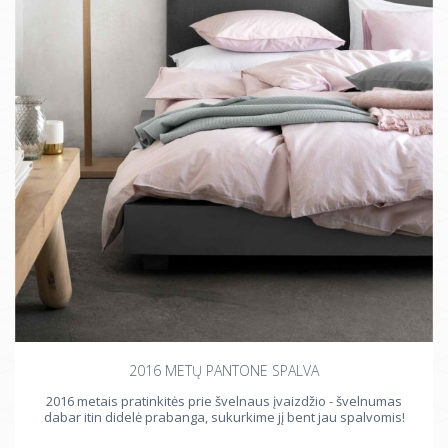
2016 METŲ PANTONE SPALVA
2016 metais pratinkitės prie švelnaus įvaizdžio - švelnumas
dabar itin didelė prabanga, sukurkime jį bent jau spalvomis!