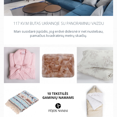
117 KV.M BUTAS UKRAINOJE SU PANORAMINIU VAIZDU
Man susidarė įspūdis, jog erdvė didesnė ir net nustebau,
pamačius kvadratinių metrų skaičių.