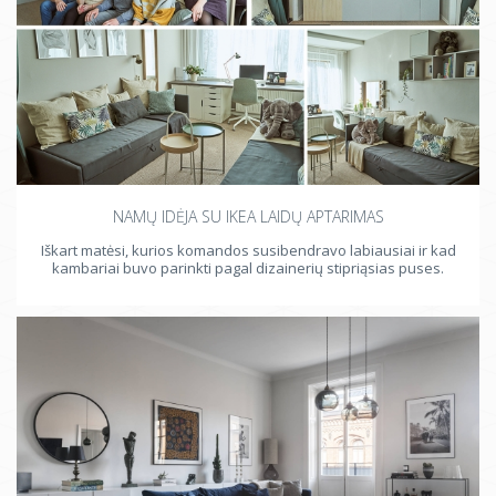
NAMŲ IDĖJA SU IKEA LAIDŲ APTARIMAS
Iškart matėsi, kurios komandos susibendravo labiausiai ir kad
kambariai buvo parinkti pagal dizainerių stipriąsias puses.