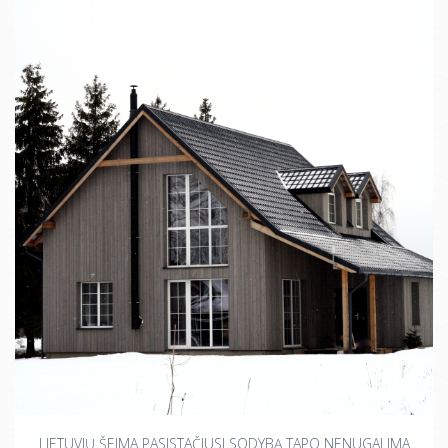
LIETUVIŲ ŠEIMA PASISTAČIUSI SODYBĄ TAPO NENUGALIMA