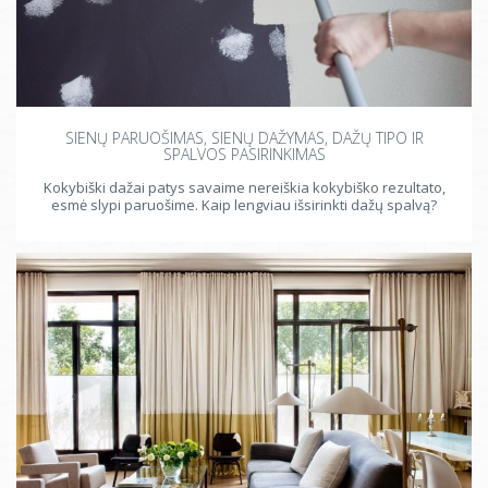
Drabužinė
Balkonas
Terasa
SIENŲ PARUOŠIMAS, SIENŲ DAŽYMAS, DAŽŲ TIPO IR
SPALVOS PASIRINKIMAS
Kokybiški dažai patys savaime nereiškia kokybiško rezultato,
esmė slypi paruošime. Kaip lengviau išsirinkti dažų spalvą?