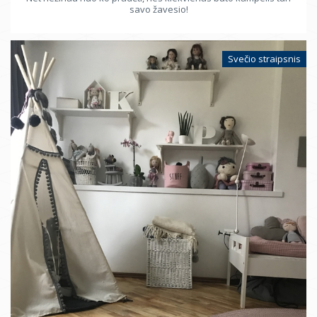
savo žavesio!
Svečio straipsnis