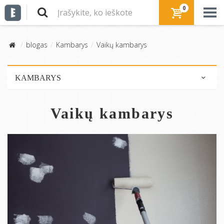
0
blogas
Kambarys
Vaikų kambarys
KAMBARYS
Virtuvė
Vaikų kambarys
Vonios kambarys
Svetainė
Miegamasis
Vaikų kambarys
Valgomasis
Darbo kambarys
Prieškambaris
Antresolė