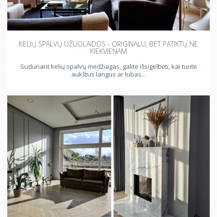
KELIŲ SPALVŲ UŽUOLAIDOS - ORIGINALU, BET PATIKTŲ NE
KIEKVIENAM
Suduriant kelių spalvų medžiagas, galite išsigelbėti, kai turite
aukštus langus ar lubas...