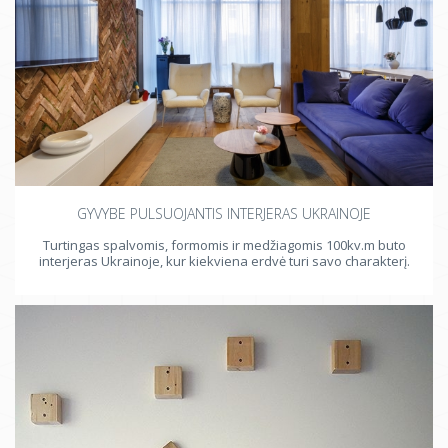
GYVYBE PULSUOJANTIS INTERJERAS UKRAINOJE
Turtingas spalvomis, formomis ir medžiagomis 100kv.m buto
interjeras Ukrainoje, kur kiekviena erdvė turi savo charakterį.