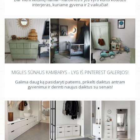
interjeras, kuriame gyvena ir 2 vaikučiai!
MIGLĖS SŪNAUS KAMBARYS - LYG IŠ PINTEREST GALERIJOS!
Galima daug ką pasidaryti patiems, prikelti daiktus antram
gyvenimui ir derinti naujus daiktus su senais!