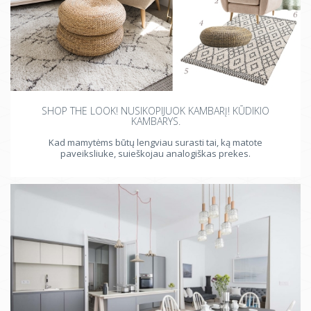
SHOP THE LOOK! NUSIKOPIJUOK KAMBARĮ! KŪDIKIO
KAMBARYS.
Kad mamytėms būtų lengviau surasti tai, ką matote
paveiksliuke, suieškojau analogiškas prekes.