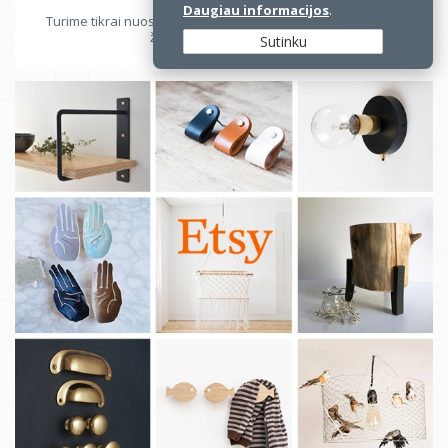
Daugiau informacijos
.
Turime tikrai nuostabių auksarankių Lietuvoje, nereikia net
žvalgytis į užsienio rinką.
Sutinku