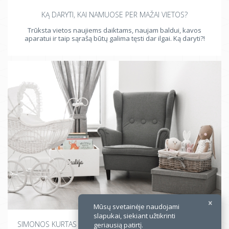
KĄ DARYTI, KAI NAMUOSE PER MAŽAI VIETOS?
Trūksta vietos naujiems daiktams, naujam baldui, kavos
aparatui ir taip sąrašą būtų galima tęsti dar ilgai. Ką daryti?!
×
Mūsų svetainėje naudojami
slapukai, siekiant užtikrinti
SIMONOS KURTAS MERGAITĖS KAMBARYS LYG IŠ PINTEREST!
geriausią patirtį.