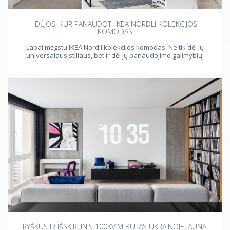
IDĖJOS, KUR PANAUDOTI IKEA NORDLI KOLEKCIJOS
KOMODAS
Labai mėgstu IKEA Nordli kolekcijos komodas. Ne tik dėl jų
universalaus stiliaus, bet ir dėl jų panaudojimo galimybių.
RYŠKUS IR IŠSKIRTINIS 100KV.M BUTAS UKRAINOJE JAUNAI