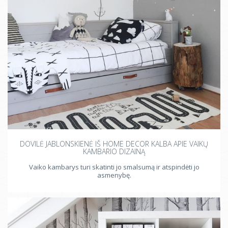
DOVILĖ JABLONSKIENĖ IŠ HOME DECOR KALBA APIE VAIKŲ
KAMBARIO DIZAINĄ
Vaiko kambarys turi skatinti jo smalsumą ir atspindėti jo
asmenybę.