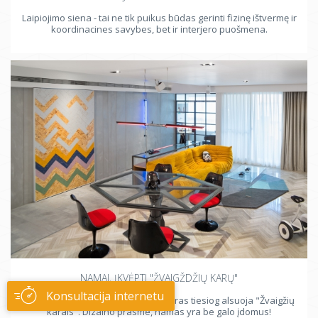
Laipiojimo siena - tai ne tik puikus būdas gerinti fizinę ištvermę ir
koordinacines savybes, bet ir interjero puošmena.
NAMAI, ĮKVĖPTI "ŽVAIGŽDŽIŲ KARŲ"
Konsultacija internetu
Visiškai nurauti namai, kurių interjeras tiesiog alsuoja "Žvaigžių
karais". Dizaino prasme, namas yra be galo įdomus!