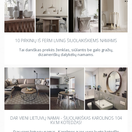
10 PIRKINIŲ IŠ FERM LIVING ŠIUOLAIKIŠKIEMS NAMAMS
Tai daniškas prekės ženklas, siūlantis be galo gražių,
dizaineriškų dalykėlių namams.
DAR VIENI LIETUVIŲ NAMAI - ŠIUOLAIKIŠKAS KAROLINOS 104
KV.M KOTEDŽAS!
Dar vieni lietuvių namai - Karolinos ir jos vyro kurto kotedžo