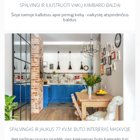
SPALVINGI IR ILIUSTRUOTI VAIKŲ KAMBARIO BALDAI
Šioje tamoje kalbėsiu apie pirmąjį kelią - vaikystę atspindinčius
baldus.
SPALVINGAS IR JAUKUS 77 KV.M. BUTO INTERJERAS MASKVOJE
Net nežinau nuo ko pradėti, nes kiekvienas buto kampelis turi