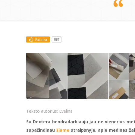
Patinka
887
Teksto autorius:
Evelina
Su Dextera bendradarbiauju jau ne vienerius metu
supažindinau
šiame
straipsnyje, apie medines ža