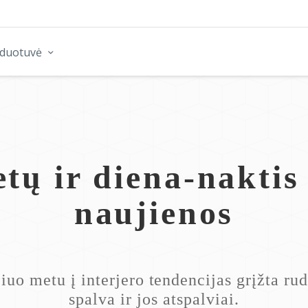
rduotuvė
etų ir diena-naktis
naujienos
iuo metu į interjero tendencijas grįžta ru
spalva ir jos atspalviai.