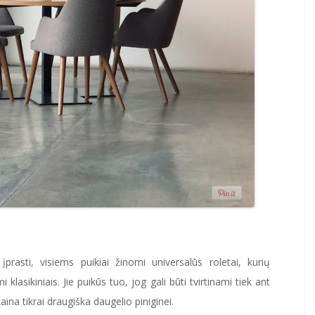
 įprasti, visiems puikiai žinomi universalūs roletai, kurių
lasikiniais. Jie puikūs tuo, jog gali būti tvirtinami tiek ant
kaina tikrai draugiška daugelio piniginei.