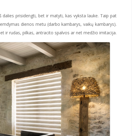
š dalies prisidengti, bet ir matyti, kas vyksta lauke. Taip pat
pritemdymas dienos metu (darbo kambarys, vaikų kambarys).
t ir rudas, pilkas, antracito spalvos ar net medžio imitacija.