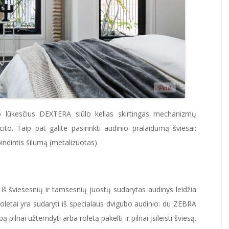
to lūkesčius DEXTERA siūlo kelias skirtingas mechanizmų
cito. Taip pat galite pasirinkti audinio pralaidumą šviesai:
pindintis šilumą (metalizuotas).
 Iš šviesesnių ir tamsesnių juostų sudarytas audinys leidžia
roletai yra sudaryti iš specialaus dvigubo audinio: du ZEBRA
pilnai užtemdyti arba roletą pakelti ir pilnai įsileisti šviesą.