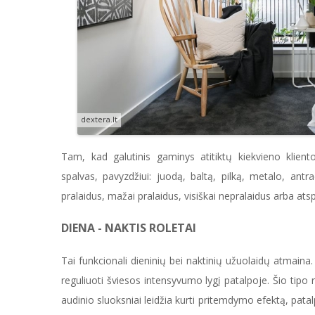
dextera.lt
Tam, kad galutinis gaminys atitiktų kiekvieno klien
spalvas, pavyzdžiui: juodą, baltą, pilką, metalo, antra
pralaidus, mažai pralaidus, visiškai nepralaidus arba ats
DIENA - NAKTIS ROLETAI
Tai funkcionali dieninių bei naktinių užuolaidų atmaina.
reguliuoti šviesos intensyvumo lygį patalpoje. Šio tipo 
audinio sluoksniai leidžia kurti pritemdymo efektą, patalpą 