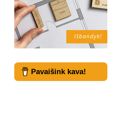
Pavaišink kava!