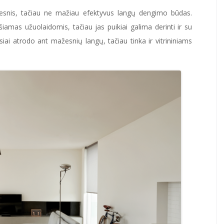
igesnis, tačiau ne mažiau efektyvus langų dengimo būdas.
amas užuolaidomis, tačiau jas puikiai galima derinti ir su
iai atrodo ant mažesnių langų, tačiau tinka ir vitrininiams