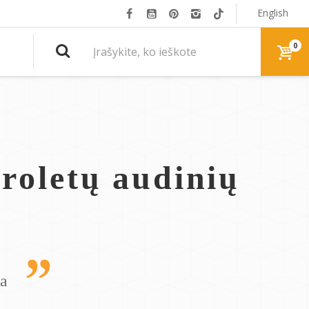
English
0
 roletų audinių
da