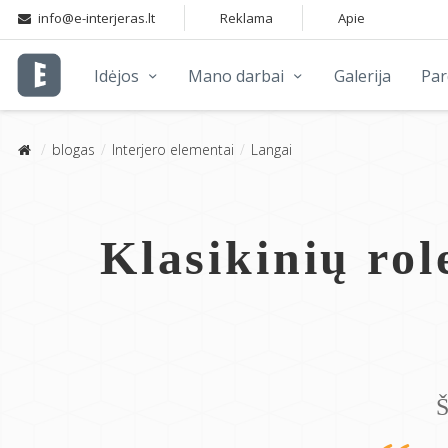
info@e-interjeras.lt
Reklama
Apie
Idėjos
Mano darbai
Galerija
Pa
blogas
Interjero elementai
Langai
Klasikinių rol
Š