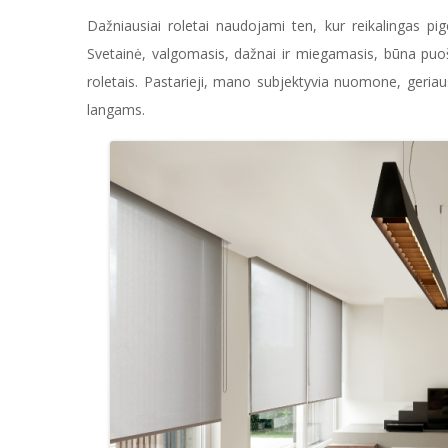
Dažniausiai roletai naudojami ten, kur reikalingas p
Svetainė, valgomasis, dažnai ir miegamasis, būna puoši
roletais. Pastarieji, mano subjektyvia nuomone, geriaus
langams.