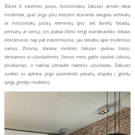
Žiūrint iš estetinės pusės, horizontalios žaliuzės atrodo labai
moderniai, ypač jeigu jūsų interjere atsiranda daugiau vertikalių
ar horizontalių juostų elementų (pvz. ant durelių fasadų,
pertvarų ar sienų). Jos puikiai žiūrisi netgi skandinaviško stiliaus
interjeruose, taip pat industriniuose, jau nekalbu apie modernius
namus. Žinoma, klasikai medinės žaliuzės jaukiau žiūrisi,
derinamos su užuolaidomis. Dienos metu galite naudoti žaliuzių
privalumais, o nakčiai užtraukti naktines užuolaidas. Žaliuzės
susilies su aplinka, jeigu pasirinksite panašų atspalvį į grindų
(jeigu grindys medinės).