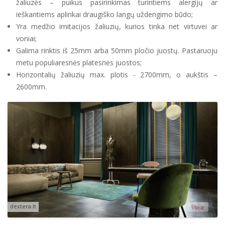
žaliuzės – puikus pasirinkimas turintiems alergijų ar
ieškantiems aplinkai draugiško langų uždengimo būdo;
Yra medžio imitacijos žaliuzių, kurios tinka net virtuvei ar
voniai;
Galima rinktis iš 25mm arba 50mm pločio juostų. Pastaruoju
metu populiaresnės platesnės juostos;
Horizontalių žaliuzių max. plotis - 2700mm, o aukštis –
2600mm.
dextera.lt