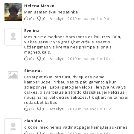
Helena Mesko
Man asmeniškai nepatinka
0
·
0
·
Atsakyti
·
2019 m. balandžio 9 d.
(
)
(
)
Evelina
Mes turime medines horozontales žaliuzes. Būtų
viskas gerai ir yra gražu,bet viršuje esantis
uždengimas vis krenta,nes prilimpa silpnais
magnetukais.
0
·
0
·
Atsakyti
·
2019 m. balandžio 10 d.
(
)
(
)
SimonaL
Labai patinka! Pati turiu dviejuose namo
kambariuose. Pirkau pas tą patį gamintoją kur
straipsnyje. Labai patogiai valdosi, lengva nuvalyti
dulkes, o svarbiausia atrodo klasiškai. Jei kelčiaus į
naują namą, vėl dėčiau žaliuzes, tik šįkart ne tamsiai
rudas,bet baltas
1
·
0
·
Atsakyti
·
2019 m. balandžio 11 d.
(
)
(
)
cianidas
o kodėl medinemis vadinat,pagal kainą,tai auksines
1
·
0
·
Atsakyti
·
2019 m. balandžio 16 d.
(
)
(
)