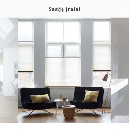
Susiję įrašai