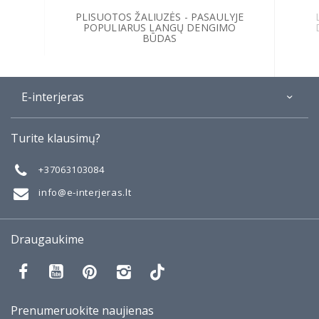
PLISUOTOS ŽALIUZĖS - PASAULYJE
POPULIARUS LANGŲ DENGIMO
BŪDAS
E-interjeras
Apie
Turite klausimų?
Galerija
Mano darbai
+37063103084
Taisyklės
info@e-interjeras.lt
Draugaukime
Prenumeruokite naujienas