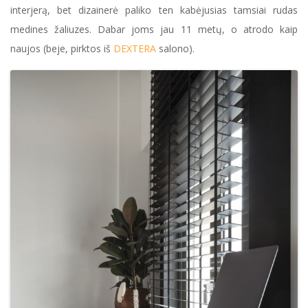
interjerą, bet dizainerė paliko ten kabėjusias tamsiai rudas
medines žaliuzes. Dabar joms jau 11 metų, o atrodo kaip
naujos (beje, pirktos iš
DEXTERA
salono).