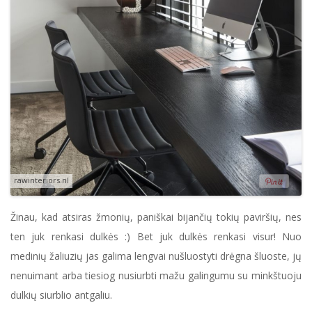
rawinteriors.nl
Žinau, kad atsiras žmonių, paniškai bijančių tokių paviršių, nes
ten juk renkasi dulkės :) Bet juk dulkės renkasi visur! Nuo
medinių žaliuzių jas galima lengvai nušluostyti drėgna šluoste, jų
nenuimant arba tiesiog nusiurbti mažu galingumu su minkštuoju
dulkių siurblio antgaliu.