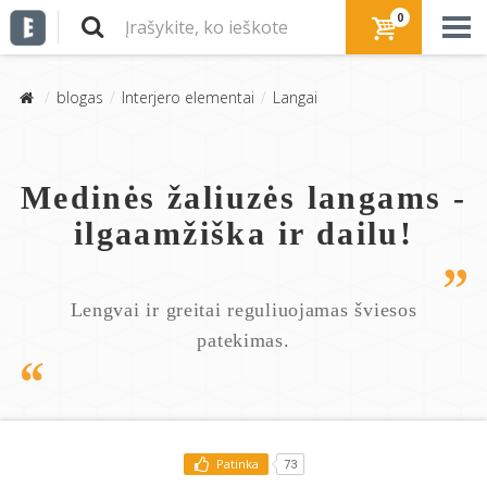
0
blogas
Interjero elementai
Langai
Medinės žaliuzės langams -
ilgaamžiška ir dailu!
Lengvai ir greitai reguliuojamas šviesos
patekimas.
Patinka
73