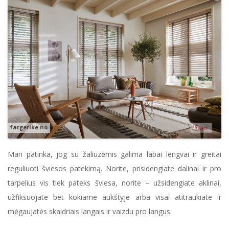
fargerike.no
Man patinka, jog su žaliuzėmis galima labai lengvai ir greitai
reguliuoti šviesos patekimą. Norite, prisidengiate dalinai ir pro
tarpelius vis tiek pateks šviesa, norite – užsidengiate aklinai,
užfiksuojate bet kokiame aukštyje arba visai atitraukiate ir
mėgaujatės skaidriais langais ir vaizdu pro langus.