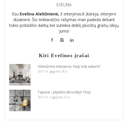
EVELINA
Esu
Evelina Aleliūnienė,
E-interjeras.lt įkūrėja, interjero
dizainerė. Šio tinklaraščio rašymas man padeda dirbant
tokio pobūdžio darbą bei suteikia didelį pluoštą gražių idėjų
Jums!
Kiti Evelinos įrašai
Glamūrinis interjeras. Kaip tokį sukurti?
2017 m. gegužės 18 d.
Tapetai - plytelės (Brooklyn Tins)
2013 m. rugpjūčio 22 d.