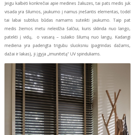
Jeigu kalbėti konkrečiai apie medines žaliuzes, tai pats medis juk
visada yra šilumos, jaukumo į namus įnešantis elementas, todėl
tai labai subtilus būdas namams suteikti jaukumo. Taip pat
medis žiemos metu neleidžia šalčiui, kuris sklinda nuo lango,
patekti į vidų, o vasarą – sulaiko šilumą nuo langų. Kadangi
mediena yra padengta trigubu sluoksniu (pagrindas dažams,
dažai ir lakas), ji įgyja „imunitetą“ UV spinduliams.