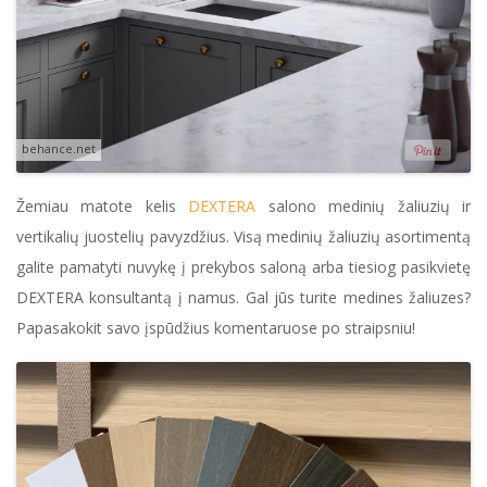
behance.net
Žemiau matote kelis
DEXTERA
salono medinių žaliuzių ir
vertikalių juostelių pavyzdžius.
Visą medinių žaliuzių asortimentą
galite pamatyti nuvykę į prekybos saloną arba tiesiog pasikvietę
DEXTERA konsultantą į namus.
Gal jūs turite medines žaliuzes?
Papasakokit savo įspūdžius komentaruose po straipsniu!