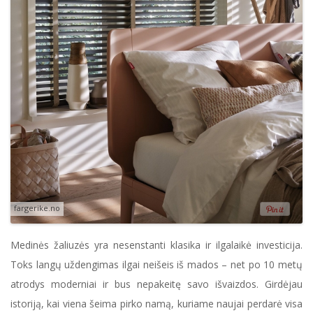
fargerike.no
Medinės žaliuzės yra nesenstanti klasika ir ilgalaikė investicija.
Toks langų uždengimas ilgai neišeis iš mados – net po
10 metų
atrodys moderniai ir bus nepakeitę savo išvaizdos. Girdėjau
istoriją, kai viena šeima pirko namą, kuriame naujai perdarė visa