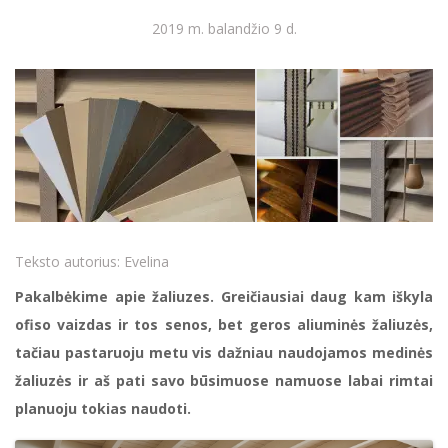
2019 m. balandžio 9 d.
Teksto autorius:
Evelina
Pakalbėkime apie žaliuzes. Greičiausiai daug kam iškyla
ofiso vaizdas ir tos senos, bet geros aliuminės žaliuzės,
tačiau pastaruoju metu vis dažniau naudojamos medinės
žaliuzės ir aš pati savo būsimuose namuose labai rimtai
planuoju tokias naudoti.