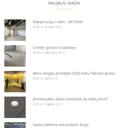
NAUJAUSI ĮRAŠAI
Rekuperacija. I dalis - ORTAKIAI
2026 m. birželio 24 d.
Grindys garaže ir katilinėje
2026 m. balandžio 20 d.
Meno mugėje pristatyta 2026 metų Tikkurila spalva
2025 m. spalio 3 d.
Įmontuojami į lubas šviestuvai. Ką reiktų žinoti?
2025 m. rugsėjo 12 d.
Saulės elektrinė ant plokščio stogo