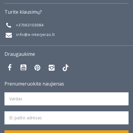
Apie
Turite klausimų?
Galerija
Mano darbai
+37063103084
Taisyklės
info@e-interjeras.lt
Draugaukime
Prenumeruokite naujienas