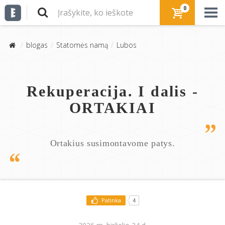
0
blogas
Statomės namą
Lubos
Rekuperacija. I dalis -
ORTAKIAI
Ortakius susimontavome patys.
Patinka
4