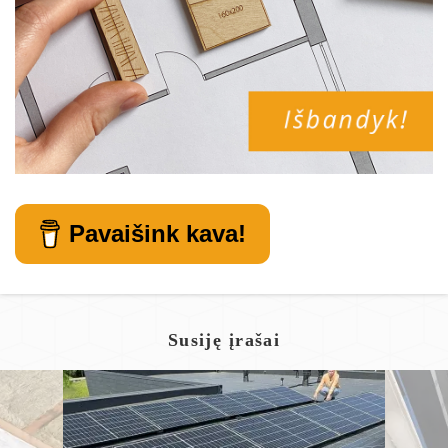
Pavaišink kava!
Susiję įrašai