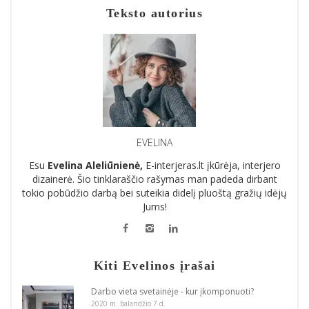
Teksto autorius
EVELINA
Esu
Evelina Aleliūnienė,
E-interjeras.lt įkūrėja, interjero
dizainerė. Šio tinklaraščio rašymas man padeda dirbant
tokio pobūdžio darbą bei suteikia didelį pluoštą gražių idėjų
Jums!
Kiti Evelinos įrašai
Darbo vieta svetainėje - kur įkomponuoti?
2020 m. balandžio 7 d.