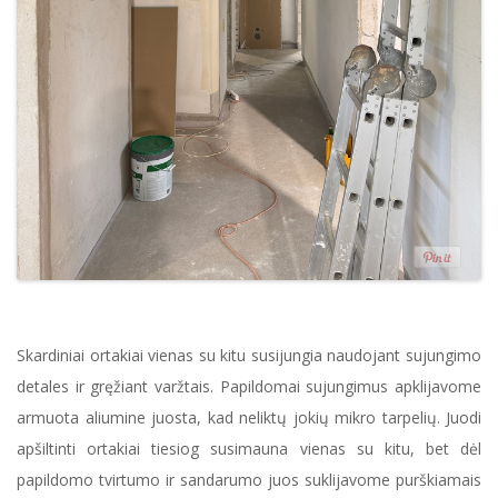
Skardiniai ortakiai vienas su kitu susijungia naudojant sujungimo
detales ir gręžiant varžtais. Papildomai sujungimus apklijavome
armuota aliumine juosta, kad neliktų jokių mikro tarpelių. Juodi
apšiltinti ortakiai tiesiog susimauna vienas su kitu, bet dėl
papildomo tvirtumo ir sandarumo juos suklijavome purškiamais