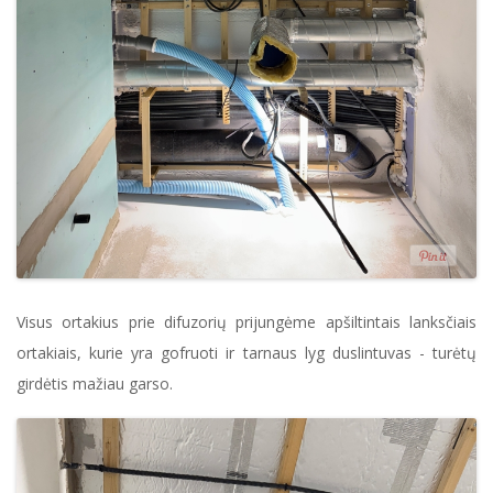
Visus ortakius prie difuzorių prijungėme apšiltintais lanksčiais
ortakiais, kurie yra gofruoti ir tarnaus lyg duslintuvas - turėtų
girdėtis mažiau garso.