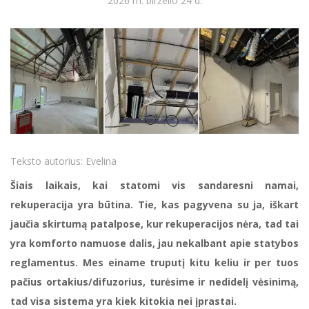
2026 m. birželio 24 d.
Teksto autorius:
Evelina
Šiais laikais, kai statomi vis sandaresni namai,
rekuperacija yra būtina. Tie, kas pagyvena su ja, iškart
jaučia skirtumą patalpose, kur rekuperacijos nėra, tad tai
yra komforto namuose dalis, jau nekalbant apie statybos
reglamentus. Mes einame truputį kitu keliu ir per tuos
pačius ortakius/difuzorius, turėsime ir nedidelį vėsinimą,
tad visa sistema yra kiek kitokia nei įprastai.