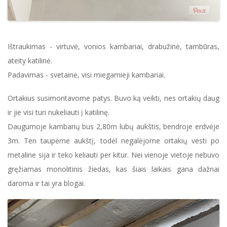
Ištraukimas - virtuvė, vonios kambariai, drabužinė, tambūras,
ateity katilinė.
Padavimas - svetainė, visi miegamieji kambariai.
Ortakius susimontavome patys. Buvo ką veikti, nes ortakių daug
ir jie visi turi nukeliauti į katilinę.
Daugumoje kambarių bus 2,80m lubų aukštis, bendroje erdvėje
3m. Ten taupėme aukštį, todėl negalėjome ortakių vesti po
metaline sija ir teko keliauti per kitur. Nei vienoje vietoje nebuvo
gręžiamas monolitinis žiedas, kas šiais laikais gana dažnai
daroma ir tai yra blogai.