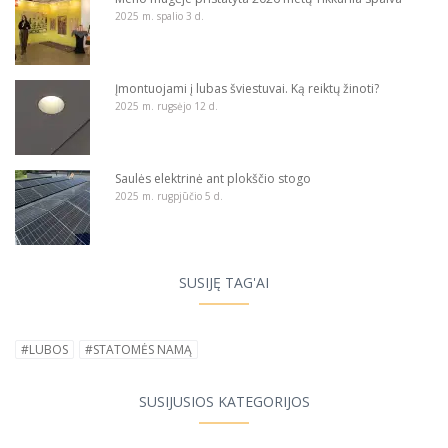
2025 m. spalio 3 d.
Įmontuojami į lubas šviestuvai. Ką reiktų žinoti?
2025 m. rugsėjo 12 d.
Saulės elektrinė ant plokščio stogo
2025 m. rugpjūčio 5 d.
SUSIJĘ TAG'AI
#LUBOS
#STATOMĖS NAMĄ
SUSIJUSIOS KATEGORIJOS