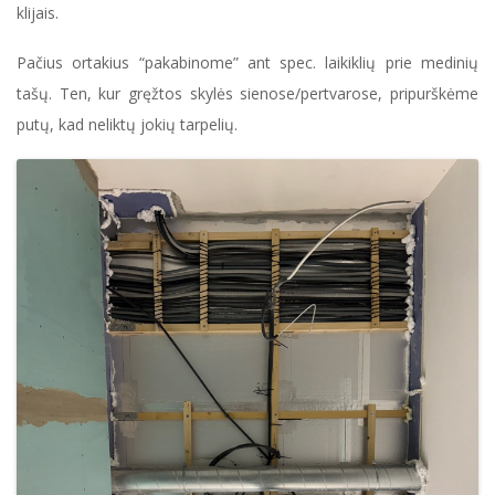
klijais.
Pačius ortakius “pakabinome” ant spec. laikiklių prie medinių
tašų. Ten, kur gręžtos skylės sienose/pertvarose, pripurškėme
putų, kad neliktų jokių tarpelių.