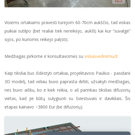
Visiems ortakiams pravesti turėjom 60-70cm aukščio, tad viskas
puikiai sutilpo (bet realiai tiek nereikėjo, aukštį kai kur “suvalgė”
sijos, po kuriomis reikėjo palįsti).
Medžiagas pirkome ir konsultavomės su
viskasvedinimui.lt
Kaip tiksliai bus išdėstyti ortakiai, projektavosi Paulius - pasidarė
3D modelį, tad vėliau buvo paprasta dirbti, užsakyti medžiagas,
nes buvo aišku, ko ir kiek reikia, o aš parinkau tikslias difuzorių
vietas, kad jie būtų sulygiuoti su šviestuvais ir davikliais. Šis
etapas kainavo ~3800 Eur (be difuzorių).