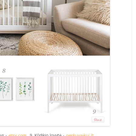
nys -
etsy.com
9. Kūdikio lovytė -
perkuvaikui.lt