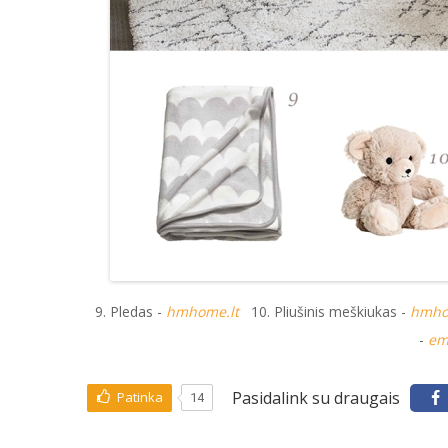
9. Pledas -
hmhome.lt
10. Pliušinis meškiukas -
hmho
-
em
Pasidalink su draugais
Patinka
14