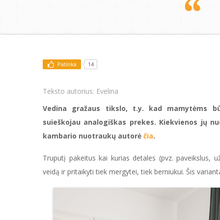
Patinka
14
Teksto autorius:
Evelina
Vedina gražaus tikslo, t.y. kad mamytėms būt
suieškojau analogiškas prekes. Kiekvienos jų n
kambario nuotraukų autorė
čia
.
Truputį pakeitus kai kurias detales (pvz. paveikslus, už
veidą ir pritaikyti tiek mergytei, tiek berniukui. Šis varia