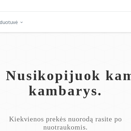
rduotuvė
! Nusikopijuok ka
kambarys.
Kiekvienos prekės nuorodą rasite po
nuotraukomis.