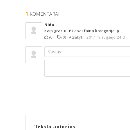
1
KOMENTARAI
Nida
Kaip grazuuu! Labai faina kategorija :))
0
·
0
·
Atsakyti
·
2017 m. rugsėjo 24 d.
(
)
(
)
Teksto autorius