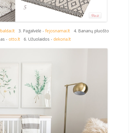
baldai.lt
3. Pagalvėlė -
fejosnamai.lt
4. Bananų pluošto
mas -
otto.lt
6. Užuolaidos -
dekoria.lt