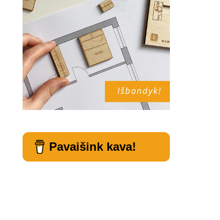
Pavaišink kava!