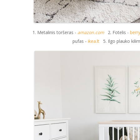
1. Metalinis toršeras -
amazon.com
2. Fotelis -
berry
pufas -
ikea.lt
5. Ilgo plauko kili