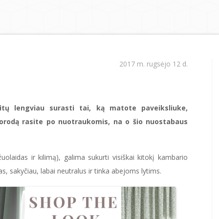
2017 m. rugsėjo 12 d.
ų lengviau surasti tai, ką matote paveiksliuke,
uorodą rasite po nuotraukomis, na o šio nuostabaus
uolaidas ir kilimą), galima sukurti visiškai kitokį kambario
ntas, sakyčiau, labai neutralus ir tinka abejoms lytims.