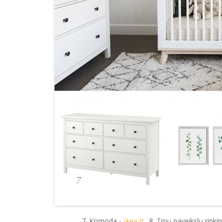
7. Komoda -
ikea.lt
8. Trijų paveikslų rinki