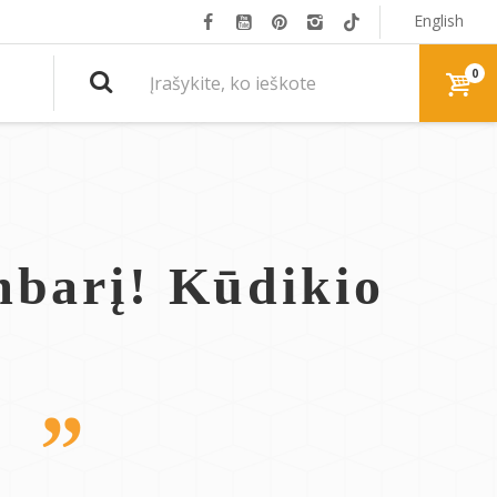
English
0
mbarį! Kūdikio