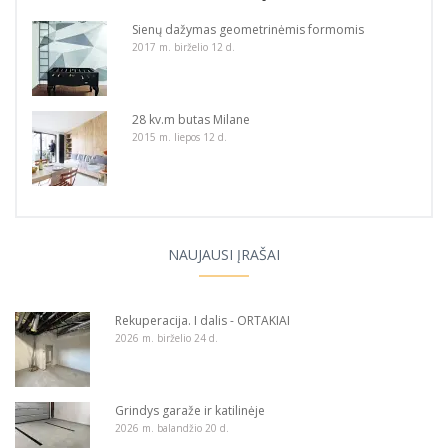
Sienų dažymas geometrinėmis formomis
2017 m. birželio 12 d.
28 kv.m butas Milane
2015 m. liepos 12 d.
NAUJAUSI ĮRAŠAI
Rekuperacija. I dalis - ORTAKIAI
2026 m. birželio 24 d.
Grindys garaže ir katilinėje
2026 m. balandžio 20 d.