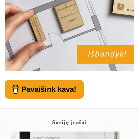
Pavaišink kava!
Susiję įrašai