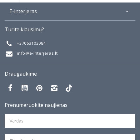
E-interjeras
Apie
Turite klausimų?
Galerija
Mano darbai
+37063103084
Taisyklės
info@e-interjeras.lt
Draugaukime
Prenumeruokite naujienas