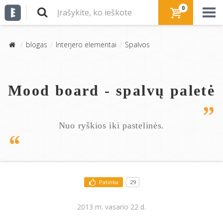
0
blogas
Interjero elementai
Spalvos
Mood board - spalvų paletė
Nuo ryškios iki pastelinės.
Patinka
29
2013 m. vasario 22 d.