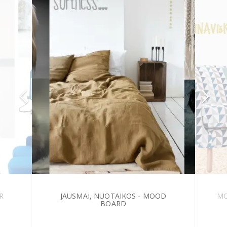
R
JAUSMAI, NUOTAIKOS - MOOD
MO
BOARD