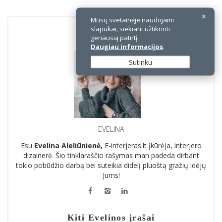
Mūsų svetainėje naudojami
slapukai, siekiant užtikrinti
Teksto autorius
geriausią patirtį.
Daugiau informacijos
.
Sutinku
EVELINA
Esu
Evelina Aleliūnienė,
E-interjeras.lt įkūrėja, interjero
dizainerė. Šio tinklaraščio rašymas man padeda dirbant
tokio pobūdžio darbą bei suteikia didelį pluoštą gražių idėjų
Jums!
Kiti Evelinos įrašai