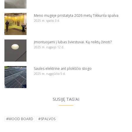
Meno mugėje pristatyta 2026 metų Tikkurila spalva
2025 m. spalio 3 d.
Įmontuojami į lubas šviestuvai. Ką reiktų žinoti?
2025 m. rugsėjo 12 d.
Saulės elektrinė ant plokščio stogo
2025 m. rugpjūčio 5 d.
SUSIJĘ TAG'AI
#MOOD BOARD
#SPALVOS