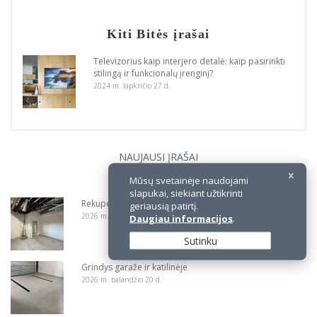
Kiti Bitės įrašai
Televizorius kaip interjero detalė: kaip pasirinkti
stilingą ir funkcionalų įrenginį?
2024 m. lapkričio 27 d.
NAUJAUSI ĮRAŠAI
Mūsų svetainėje naudojami
slapukai, siekiant užtikrinti
Rekuperacija. I dalis - ORTAKIAI
geriausią patirtį.
2026 m. birželio 24 d.
Daugiau informacijos
.
Sutinku
Grindys garaže ir katilinėje
2026 m. balandžio 20 d.