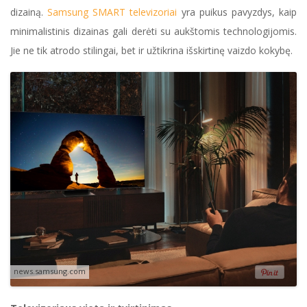
dizainą.
Samsung SMART televizoriai
yra puikus pavyzdys, kaip
minimalistinis dizainas gali derėti su aukštomis technologijomis.
Jie ne tik atrodo stilingai, bet ir užtikrina išskirtinę vaizdo kokybę.
news.samsung.com