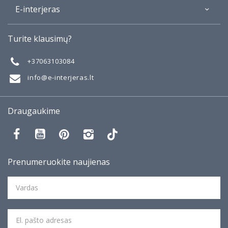
E-interjeras
Apie
Turite klausimų?
Galerija
Mano darbai
+37063103084
Taisyklės
info@e-interjeras.lt
Draugaukime
Prenumeruokite naujienas