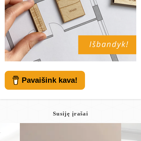
Pavaišink kava!
Susiję įrašai