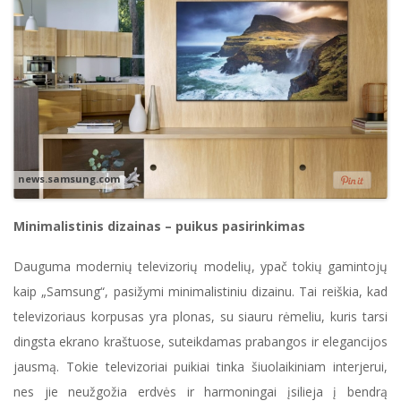
news.samsung.com
Minimalistinis dizainas – puikus pasirinkimas
Dauguma modernių televizorių modelių, ypač tokių gamintojų
kaip „Samsung“, pasižymi minimalistiniu dizainu. Tai reiškia, kad
televizoriaus korpusas yra plonas, su siauru rėmeliu, kuris tarsi
dingsta ekrano kraštuose, suteikdamas prabangos ir elegancijos
jausmą. Tokie televizoriai puikiai tinka šiuolaikiniam interjerui,
nes jie neužgožia erdvės ir harmoningai įsilieja į bendrą