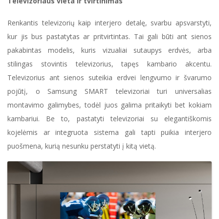
Televizoriaus vieta ir tvirtinimas
Renkantis televizorių kaip interjero detalę, svarbu apsvarstyti,
kur jis bus pastatytas ar pritvirtintas. Tai gali būti ant sienos
pakabintas modelis, kuris vizualiai sutaupys erdvės, arba
stilingas stovintis televizorius, tapęs kambario akcentu.
Televizorius ant sienos suteikia erdvei lengvumo ir švarumo
pojūtį, o Samsung SMART televizoriai turi universalias
montavimo galimybes, todėl juos galima pritaikyti bet kokiam
kambariui. Be to, pastatyti televizoriai su elegantiškomis
kojelėmis ar integruota sistema gali tapti puikia interjero
puošmena, kurią nesunku perstatyti į kitą vietą.