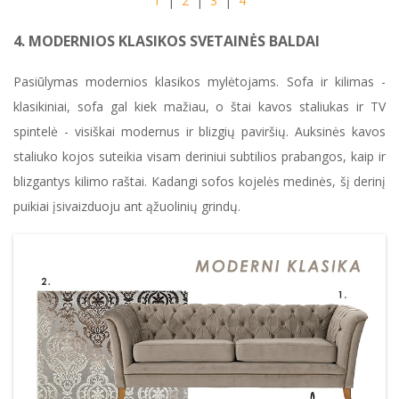
1
|
2
|
3
|
4
4. MODERNIOS KLASIKOS SVETAINĖS BALDAI
Pasiūlymas modernios klasikos mylėtojams. Sofa ir kilimas -
klasikiniai, sofa gal kiek mažiau, o štai kavos staliukas ir TV
spintelė - visiškai modernus ir blizgių paviršių. Auksinės kavos
staliuko kojos suteikia visam deriniui subtilios prabangos, kaip ir
blizgantys kilimo raštai. Kadangi sofos kojelės medinės, šį derinį
puikiai įsivaizduoju ant ąžuolinių grindų.