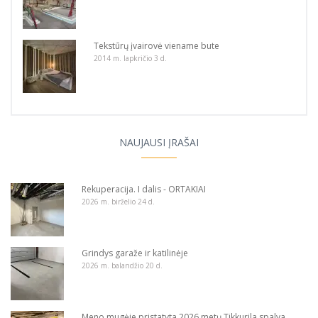
Tekstūrų įvairovė viename bute
2014 m. lapkričio 3 d.
NAUJAUSI ĮRAŠAI
Rekuperacija. I dalis - ORTAKIAI
2026 m. birželio 24 d.
Grindys garaže ir katilinėje
2026 m. balandžio 20 d.
Meno mugėje pristatyta 2026 metų Tikkurila spalva