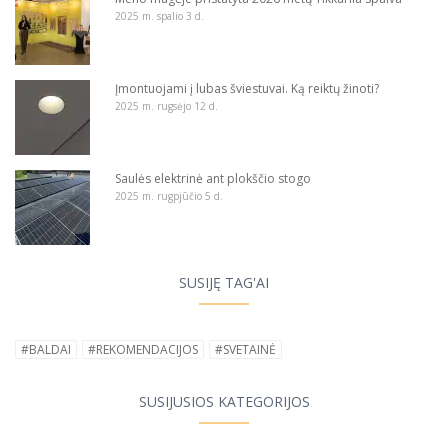
2025 m. spalio 3 d.
Įmontuojami į lubas šviestuvai. Ką reiktų žinoti?
2025 m. rugsėjo 12 d.
Saulės elektrinė ant plokščio stogo
2025 m. rugpjūčio 5 d.
SUSIJĘ TAG'AI
#BALDAI
#REKOMENDACIJOS
#SVETAINĖ
SUSIJUSIOS KATEGORIJOS