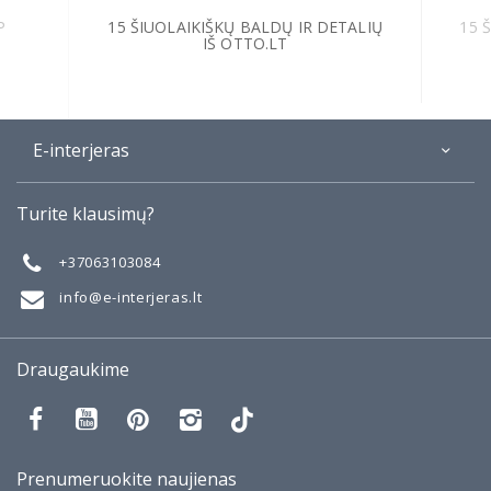
P
15 ŠIUOLAIKIŠKŲ BALDŲ IR DETALIŲ
15 
IŠ OTTO.LT
E-interjeras
Apie
Turite klausimų?
Galerija
Mano darbai
+37063103084
Taisyklės
info@e-interjeras.lt
Draugaukime
Prenumeruokite naujienas