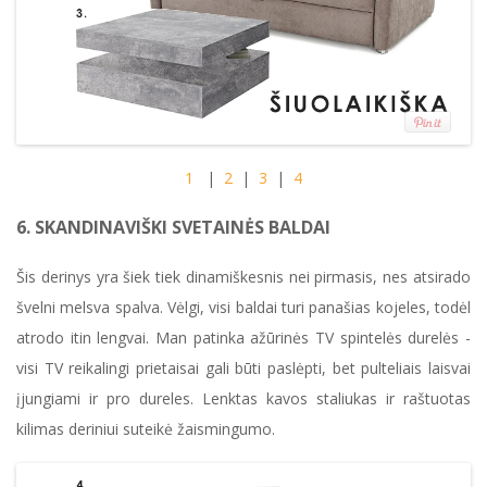
1
|
2
|
3
|
4
6. SKANDINAVIŠKI SVETAINĖS BALDAI
Šis derinys yra šiek tiek dinamiškesnis nei pirmasis, nes atsirado
švelni melsva spalva. Vėlgi, visi baldai turi panašias kojeles, todėl
atrodo itin lengvai. Man patinka ažūrinės TV spintelės durelės -
visi TV reikalingi prietaisai gali būti paslėpti, bet pulteliais laisvai
įjungiami ir pro dureles. Lenktas kavos staliukas ir raštuotas
kilimas deriniui suteikė žaismingumo.