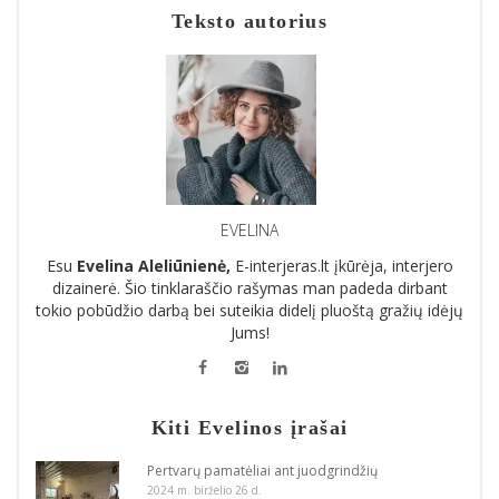
Teksto autorius
EVELINA
Esu
Evelina Aleliūnienė,
E-interjeras.lt įkūrėja, interjero
dizainerė. Šio tinklaraščio rašymas man padeda dirbant
tokio pobūdžio darbą bei suteikia didelį pluoštą gražių idėjų
Jums!
Kiti Evelinos įrašai
Pertvarų pamatėliai ant juodgrindžių
2024 m. birželio 26 d.