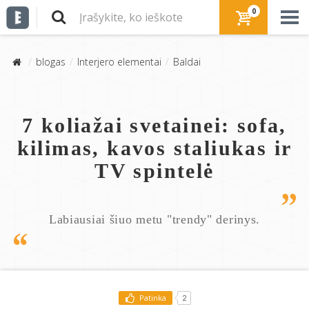
0
blogas
Interjero elementai
Baldai
7 koliažai svetainei: sofa,
kilimas, kavos staliukas ir
TV spintelė
Labiausiai šiuo metu "trendy" derinys.
Patinka
2