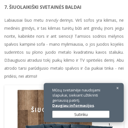
7. ŠIUOLAIKIŠKI SVETAINĖS BALDAI
Labiausiai šiuo metu
trendy
derinys. Virš sofos yra kilimas, ne
medinės grindys, ir tas kilimas turėtų būti ant grindų (nors jeigu
norite, kabinkite nors ir ant sienos)! Tamsios sodrios mėlynos
spalvos kampinė sofa - mano mylimiausia, o jos juodos kojelės
suderintos su plono juodo metalo kvadratiniu kavos staliuku.
Džiaugiuosi atradusi tokį puikų kilimo ir TV spintelės derinį. Abu
atrodo tarsi parūdijusio metalo spalvos ir čia puikiai tinka - nei
pridėsi, nei atimsi!
Mūsų svetainėje naudojami
slapukai, siekiant užtikrinti
geriausią patirtį.
Daugiau informacijos
.
Sutinku