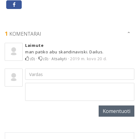
1
KOMENTARAI
Laimute
man patiko abu skandinaviski. Dailus.
0
·
0
·
Atsakyti
·
2019 m. kovo 20 d.
(
)
(
)
Komentuoti