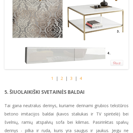
1
|
2
|
3
|
4
5. ŠIUOLAIKIŠKI SVETAINĖS BALDAI
Tai gana neutralus derinys, kuriame derinami grubios tekstūros
betono imitacijos baldai (kavos staliukas ir TV spintelė) bei
švelnių, ramių atspalvių sofa bei kilimas. Pasirinktas spalvų
derinys - pilka ir ruda, kuris yra saugus ir jaukus. Jeigu ne