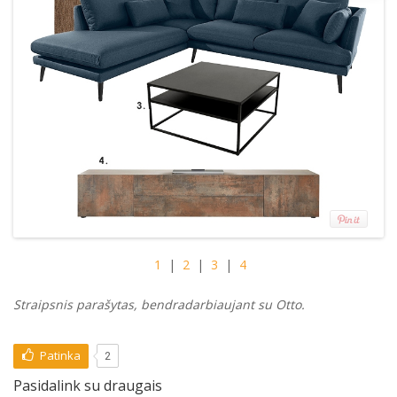
1
|
2
|
3
|
4
Straipsnis parašytas, bendradarbiaujant su Otto.
Patinka
2
Pasidalink su draugais