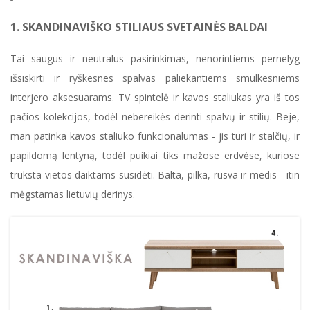
1. SKANDINAVIŠKO STILIAUS SVETAINĖS BALDAI
Tai saugus ir neutralus pasirinkimas, nenorintiems pernelyg
išsiskirti ir ryškesnes spalvas paliekantiems smulkesniems
interjero aksesuarams. TV spintelė ir kavos staliukas yra iš tos
pačios kolekcijos, todėl nebereikės derinti spalvų ir stilių. Beje,
man patinka kavos staliuko funkcionalumas - jis turi ir stalčių, ir
papildomą lentyną, todėl puikiai tiks mažose erdvėse, kuriose
trūksta vietos daiktams susidėti. Balta, pilka, rusva ir medis - itin
mėgstamas lietuvių derinys.