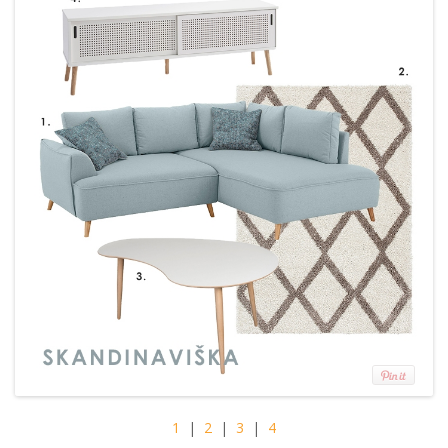
1
|
2
|
3
|
4