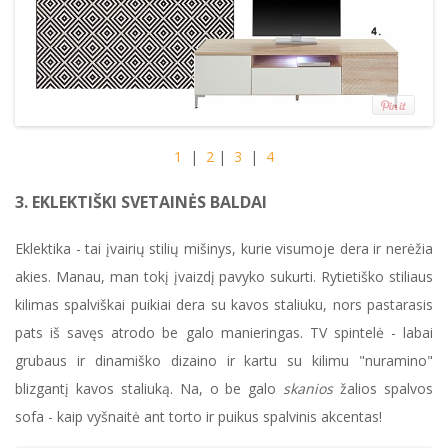
1
|
2
|
3
|
4
3. EKLEKTIŠKI SVETAINĖS BALDAI
Eklektika - tai įvairių stilių mišinys, kurie visumoje dera ir nerėžia
akies. Manau, man tokį įvaizdį pavyko sukurti. Rytietiško stiliaus
kilimas spalviškai puikiai dera su kavos staliuku, nors pastarasis
pats iš savęs atrodo be galo manieringas. TV spintelė - labai
grubaus ir dinamiško dizaino ir kartu su kilimu "nuramino"
blizgantį kavos staliuką. Na, o be galo
skanios
žalios spalvos
sofa - kaip vyšnaitė ant torto ir puikus spalvinis akcentas!