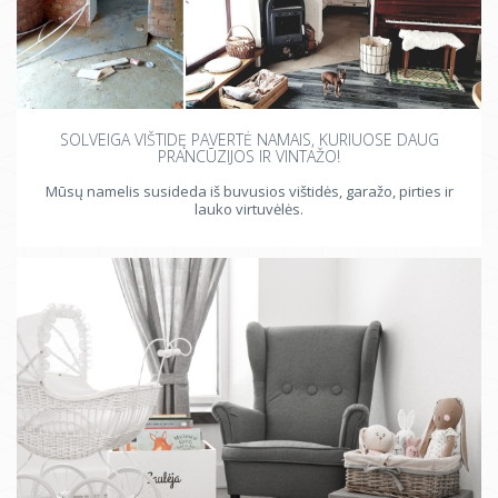
SOLVEIGA VIŠTIDĘ PAVERTĖ NAMAIS, KURIUOSE DAUG
PRANCŪZIJOS IR VINTAŽO!
Mūsų namelis susideda iš buvusios vištidės, garažo, pirties ir
lauko virtuvėlės.