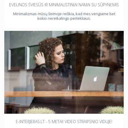
EVELINOS ŠVIESŪS IR MINIMALISTINIAI NAMAI SU SŪPYNĖMIS
Minimalizmas mūsų šeimoje reiškia, kad mes vengiame bet
kokio nereikalingo pertekliaus.
E-INTERJERAS.LT - 5 METAI! VIDEO STRAIPSNIO VIDUJE!