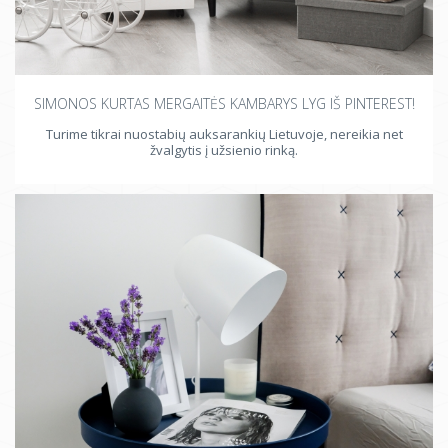
SIMONOS KURTAS MERGAITĖS KAMBARYS LYG IŠ PINTEREST!
Turime tikrai nuostabių auksarankių Lietuvoje, nereikia net
žvalgytis į užsienio rinką.