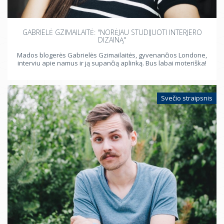
GABRIELĖ GZIMAILAITĖ: "NORĖJAU STUDIJUOTI INTERJERO
DIZAINĄ"
Mados blogerės Gabrielės Gzimailaitės, gyvenančios Londone,
interviu apie namus ir ją supančią aplinką. Bus labai moteriška!
Svečio straipsnis