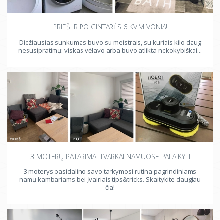
PRIEŠ IR PO GINTARĖS 6 KV.M VONIA!
Didžiausias sunkumas buvo su meistrais, su kuriais kilo daug
nesusipratimų: viskas vėlavo arba buvo atlikta nekokybiškai...
3 MOTERŲ PATARIMAI TVARKAI NAMUOSE PALAIKYTI
3 moterys pasidalino savo tarkymosi rutina pagrindiniams
namų kambariams bei įvairiais tips&tricks. Skaitykite daugiau
čia!