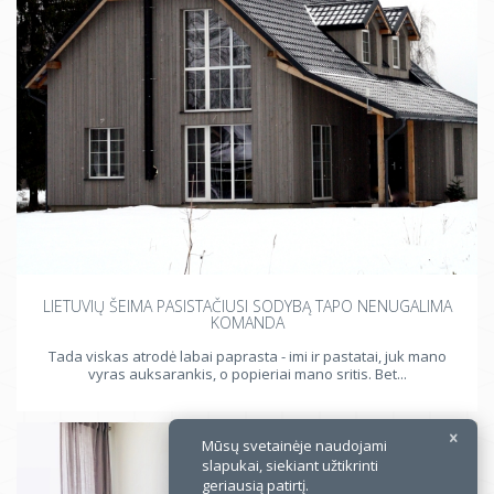
×
LIETUVIŲ ŠEIMA PASISTAČIUSI SODYBĄ TAPO NENUGALIMA
KOMANDA
Tada viskas atrodė labai paprasta - imi ir pastatai, juk mano
vyras auksarankis, o popieriai mano sritis. Bet...
Mūsų svetainėje naudojami
slapukai, siekiant užtikrinti
geriausią patirtį.