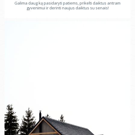
Galima daug ką pasidaryti patiems, prikelti daiktus antram
gyvenimui ir derinti naujus daiktus su senais!