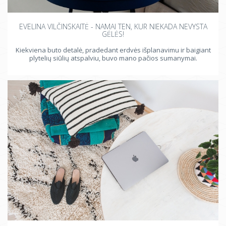
EVELINA VILČINSKAITĖ - NAMAI TEN, KUR NIEKADA NEVYSTA
GĖLĖS!
Kiekviena buto detalė, pradedant erdvės išplanavimu ir baigiant
plytelių siūlių atspalviu, buvo mano pačios sumanymai.