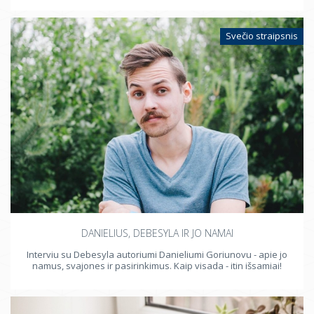
Svečio straipsnis
DANIELIUS, DEBESYLA IR JO NAMAI
Interviu su Debesyla autoriumi Danieliumi Goriunovu - apie jo
namus, svajones ir pasirinkimus. Kaip visada - itin išsamiai!