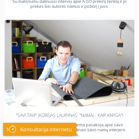
Su malonumu dalinuosi interviu apie A.GO prekinį ženklą ir jo
prekes bei autorės namus ir požiūrį į juos.
"SAVI TAVI" ĮKŪRĖJAS LAURYNAS: "NAMAI - KAIP KNYGA"!
"Savi Tavi" įkūrėjas Laurynas Marma pasakoja apie savo
Konsultacija internetu
prekinio ženklo atsiradimą bei dalinasi savo namų interjero
detalėmis.