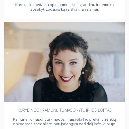
Kartais, kalbėdama apie namus, susigraudinu ir nemoku
apsakyti žodžiais ką reiškia man namai.
KŪRYBINGOJI RAMUNĖ TUMASONYTĖ IR JOS LOFTAS
Ramunė Tumasonytė - mados ir laisvalaikio prekinių ženklų
rinkodaros specialistė, pati įsirengusi nedidelį loftą Vilniuje.