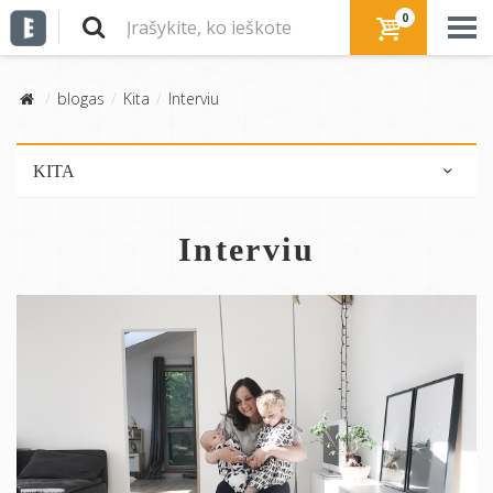
0
blogas
Kita
Interviu
KITA
Pliusai / minusai
Interviu
Interviu
E-interjeras svečiai
Dizaino objektai
Daiktų istorijos