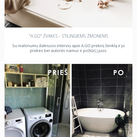
"A.GO" ŽVAKĖS - STILINGIEMS ŽMONĖMS
Su malonumu dalinuosi interviu apie A.GO prekinį ženklą ir jo
prekes bei autorės namus ir požiūrį į juos.