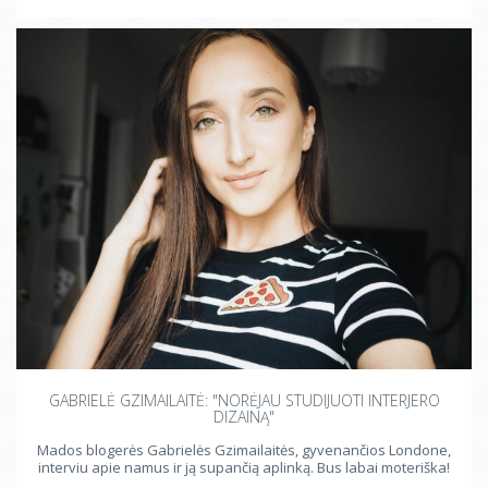
GABRIELĖ GZIMAILAITĖ: "NORĖJAU STUDIJUOTI INTERJERO
DIZAINĄ"
Mados blogerės Gabrielės Gzimailaitės, gyvenančios Londone,
interviu apie namus ir ją supančią aplinką. Bus labai moteriška!