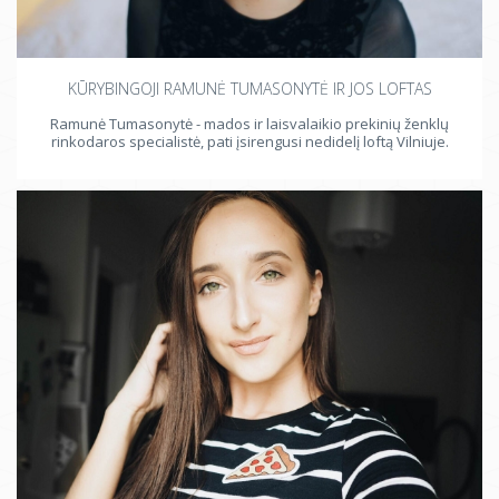
KŪRYBINGOJI RAMUNĖ TUMASONYTĖ IR JOS LOFTAS
Ramunė Tumasonytė - mados ir laisvalaikio prekinių ženklų
rinkodaros specialistė, pati įsirengusi nedidelį loftą Vilniuje.