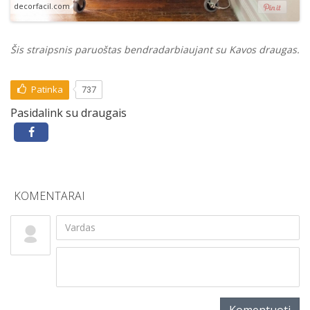
decorfacil.com
Šis straipsnis paruoštas bendradarbiaujant su
Kavos draugas.
Patinka
737
Pasidalink su draugais
KOMENTARAI
Komentuoti