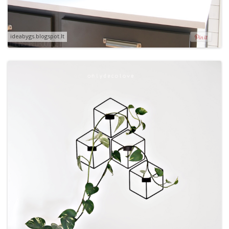
ideabygs.blogspot.lt