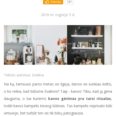
Patinka
737
2016 m. rugsėjo 5 d.
Teksto autorius:
Evelina
Na ką, tamsusis paros metas vis ilgėja, darosi vis sunkiau keltis,
o ko reikia, kad būtume žvalesni? Taip - kavos! Tikiu, kad ją geria
dauguma, o kai kuriems
kavos gėrimas yra tarsi ritualas
,
todėl kavos kampelis tiesiog būtinas. Tas kampelis neprivalo būti
virtuvėje, bet turbūt ten vis tik būtų patogiausia.