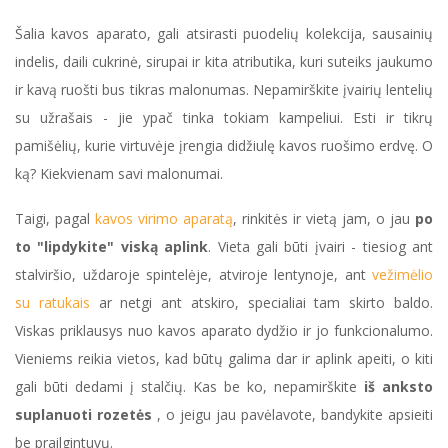
Šalia kavos aparato, gali atsirasti puodelių kolekcija, sausainių
indelis, daili cukrinė, sirupai ir kita atributika, kuri suteiks jaukumo
ir kavą ruošti bus tikras malonumas. Nepamirškite įvairių lentelių
su užrašais - jie ypač tinka tokiam kampeliui. Esti ir tikrų
pamišėlių, kurie virtuvėje įrengia didžiulę kavos ruošimo erdvę. O
ką? Kiekvienam savi malonumai.
Taigi, pagal
kavos virimo aparatą
, rinkitės ir vietą jam, o jau
po
to "lipdykite" viską aplink
. Vieta gali būti įvairi - tiesiog ant
stalviršio, uždaroje spintelėje, atviroje lentynoje, ant
vežimėlio
su ratukais
ar netgi ant atskiro, specialiai tam skirto baldo.
Viskas priklausys nuo kavos aparato dydžio ir jo funkcionalumo.
Vieniems reikia vietos, kad būtų galima dar ir aplink apeiti, o kiti
gali būti dedami į stalčių. Kas be ko, nepamirškite
iš anksto
suplanuoti rozetės
, o jeigu jau pavėlavote, bandykite apsieiti
be prailgintuvų.