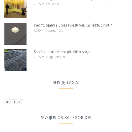
2025 m. spalio 3 d.
Įmontuojami į lubas šviestuvai. Ką reiktų žinoti?
2025 m. rugsėjo 12 d.
Saulės elektrinė ant plokščio stogo
2025 m. rugpjūčio 5 d.
SUSIJĘ TAG'AI
#VIRTUVĖ
SUSIJUSIOS KATEGORIJOS