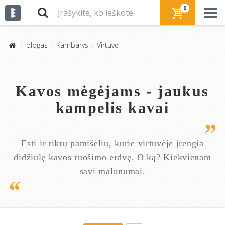
0
blogas
Kambarys
Virtuvė
Kavos mėgėjams - jaukus
kampelis kavai
Esti ir tikrų pamišėlių, kurie virtuvėje įrengia
didžiulę kavos ruošimo erdvę. O ką? Kiekvienam
savi malonumai.