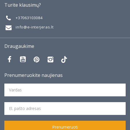
Apie
Turite klausimų?
Galerija
Mano darbai
+37063103084
Taisyklės
info@e-interjeras.lt
Draugaukime
Prenumeruokite naujienas
Prenumeruoti