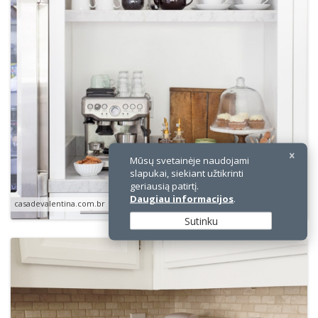
×
Mūsų svetainėje naudojami
slapukai, siekiant užtikrinti
geriausią patirtį.
Daugiau informacijos
.
casadevalentina.com.br
Sutinku