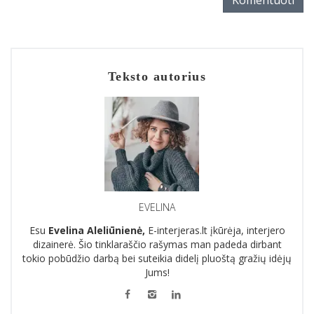
Teksto autorius
EVELINA
Esu
Evelina Aleliūnienė,
E-interjeras.lt įkūrėja, interjero
dizainerė. Šio tinklaraščio rašymas man padeda dirbant
tokio pobūdžio darbą bei suteikia didelį pluoštą gražių idėjų
Jums!