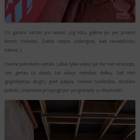
Po garažo vartais yra tarpas, jog būtų galima po jais privesti
kiemo trinkeles. Dabar tarpas uždengtas, kad nevaikščiotų
katinai :)
Esame patenkinti vartais. Labai tyliai veikia (jie dar net nesutepti,
nes geriau tą daryti, kai viduje nebebus dulkių, tad mini
girgždėjimas dings), greit pakyla, švelniai nusileidžia. Atsidaro
pulteliu, įmanoma prisijungti per programėlę su Bluetooth.