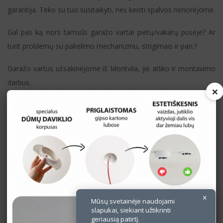
garantija. Teko su tuo susitaikyti, nes keisti spalvos nenorėjome.
Gal pas ką nors tamsūs garažo vartai pietų/vakarų pusėje? Ar
turit problemų su pakėlimo mechanizmu, strigimais ir pan.?
Garažo vartus užsakinėjome iš Montvila, jie atliko ir montavimo
darbus.
×
Mūsų svetainėje naudojami
slapukai, siekiant užtikrinti
geriausią patirtį.