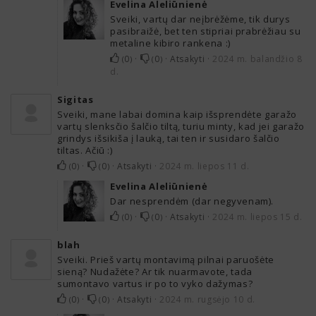
Evelina Aleliūnienė
Sveiki, vartų dar neįbrėžėme, tik durys
pasibraižė, bet ten stipriai prabrėžiau su
metaline kibiro rankena :)
0
·
0
·
Atsakyti
·
2024 m. balandžio 8
(
)
(
)
d.
Sigitas
Sveiki, mane labai domina kaip išsprendėte garažo
vartų slenksčio šalčio tiltą, turiu minty, kad jei garažo
grindys išsikiša į lauką, tai ten ir susidaro šalčio
tiltas. Ačiū :)
0
·
0
·
Atsakyti
·
2024 m. liepos 11 d.
(
)
(
)
Evelina Aleliūnienė
Dar nesprendėm (dar negyvenam).
0
·
0
·
Atsakyti
·
2024 m. liepos 15 d.
(
)
(
)
blah
Sveiki. Prieš vartų montavimą pilnai paruošėte
sieną? Nudažėte? Ar tik nuarmavote, tada
sumontavo vartus ir po to vyko dažymas?
0
·
0
·
Atsakyti
·
2024 m. rugsėjo 10 d.
(
)
(
)