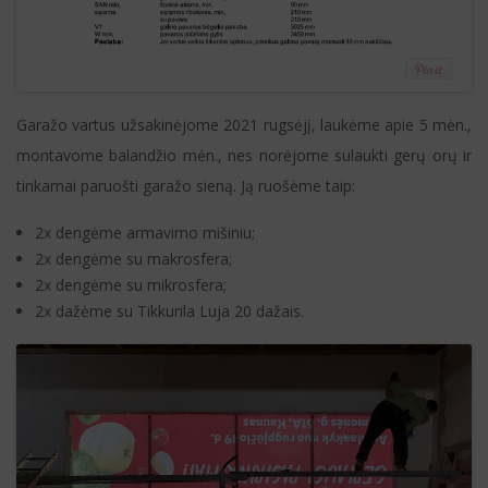
Garažo vartus užsakinėjome 2021 rugsėjį, laukėme apie 5 mėn.,
montavome balandžio mėn., nes norėjome sulaukti gerų orų ir
tinkamai paruošti garažo sieną. Ją ruošėme taip:
2x dengėme armavimo mišiniu;
2x dengėme su makrosfera;
2x dengėme su mikrosfera;
2x dažėme su Tikkurila Luja 20 dažais.