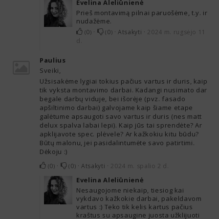
Evelina Aleliūnienė
Prieš montavimą pilnai paruošėme, t.y. ir
nudažėme.
0
·
0
·
Atsakyti
·
2024 m. rugsėjo 11
(
)
(
)
d.
Paulius
Sveiki,
Užsisakėme lygiai tokius pačius vartus ir duris, kaip
tik vyksta montavimo darbai. Kadangi nusimato dar
begale darbų viduje, bei išorėje (pvz. fasado
apšiltinimo darbai) galvojame kaip šiame etape
galėtume apsaugoti savo vartus ir duris (nes matt
delux spalva labai lepi). Kaip jūs tai sprendėte? Ar
apklijavote spec. plėvele? Ar kažkokiu kitu būdu?
Būtų malonu, jei pasidalintumėte savo patirtimi.
Dėkoju :)
0
·
0
·
Atsakyti
·
2024 m. spalio 2 d.
(
)
(
)
Evelina Aleliūnienė
Nesaugojome niekaip, tiesiog kai
vykdavo kažkokie darbai, pakeldavom
vartus :) Teko tik kelis kartus pačius
kraštus su apsaugine juosta užklijuoti