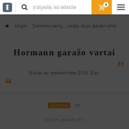
0
blogas
Statomės namą
Langai, durys, garažo vartai
Hormann garažo vartai
Kaina su montavimu 2121 Eur.
Patinka
130
2022 m. gruodžio 9 d.