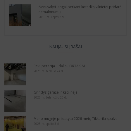
Nenuvalyti langai perkant kotedžą vilnietei pridarė
nemalonumų
2019 m. liepos 2 d.
NAUJAUSI ĮRAŠAI
Rekuperacija. I dalis - ORTAKIAI
2026 m. birželio 24 d.
Grindys garaže ir katilinėje
2026 m. balandžio 20 d.
Meno mugėje pristatyta 2026 metų Tikkurila spalva
2025 m. spalio 3 d.