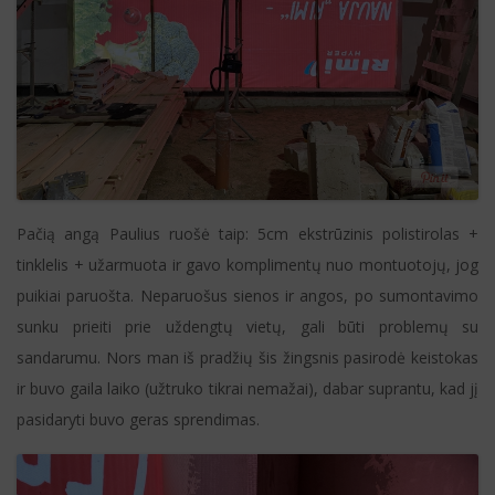
Pačią angą Paulius ruošė taip: 5cm ekstrūzinis polistirolas +
tinklelis + užarmuota ir gavo komplimentų nuo montuotojų, jog
puikiai paruošta. Neparuošus sienos ir angos, po sumontavimo
sunku prieiti prie uždengtų vietų, gali būti problemų su
sandarumu. Nors man iš pradžių šis žingsnis pasirodė keistokas
ir buvo gaila laiko (užtruko tikrai nemažai), dabar suprantu, kad jį
pasidaryti buvo geras sprendimas.