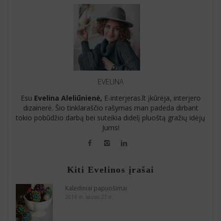
EVELINA
Esu
Evelina Aleliūnienė,
E-interjeras.lt įkūrėja, interjero
dizainerė. Šio tinklaraščio rašymas man padeda dirbant
tokio pobūdžio darbą bei suteikia didelį pluoštą gražių idėjų
Jums!
Kiti Evelinos įrašai
Kalėdiniai papuošimai
2014 m. sausio 27 d.