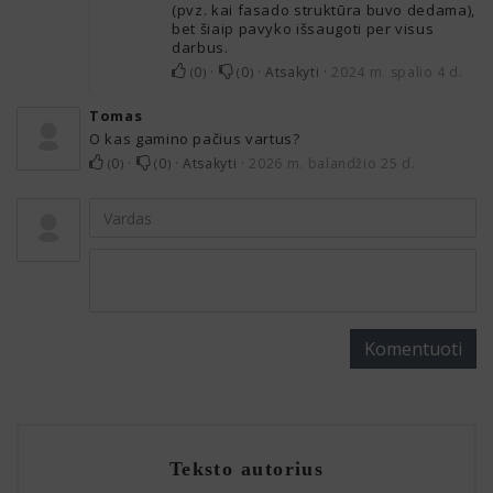
(pvz. kai fasado struktūra buvo dedama),
bet šiaip pavyko išsaugoti per visus
darbus.
0
·
0
·
Atsakyti
·
2024 m. spalio 4 d.
(
)
(
)
Tomas
O kas gamino pačius vartus?
0
·
0
·
Atsakyti
·
2026 m. balandžio 25 d.
(
)
(
)
Komentuoti
Teksto autorius