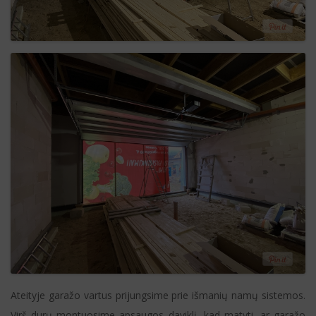
Ateityje garažo vartus prijungsime prie išmanių namų sistemos.
Virš durų montuosime apsaugos daviklį, kad matyti, ar garažo