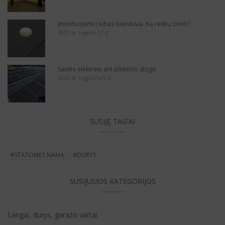
Įmontuojami į lubas šviestuvai. Ką reiktų žinoti?
2025 m. rugsėjo 12 d.
Saulės elektrinė ant plokščio stogo
2025 m. rugpjūčio 5 d.
SUSIJĘ TAG'AI
#STATOMĖS NAMĄ
#DURYS
SUSIJUSIOS KATEGORIJOS
Langai, durys, garažo vartai