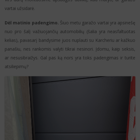
vartai užsidarė.
Dėl matinio padengimo.
Šiuo metu garažo vartai yra apsinešę
nuo pro šalį važiuojančių automobilių (šalia yra neasfaltuotas
kelias), pavasarį bandysime juos nuplauti su Karcheriu ar kažkuo
panašiu, nes rankomis valyti tikrai nesinori. Įdomu, kaip seksis,
ar nesusibraižys. Gal pas ką nors yra toks padengimas ir turite
atsiliepimų?