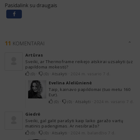
Pasidalink su draugais
11
KOMENTARAI
Artūras
Sveiki, ar Thermoframe reikejo atskirai uzsakyti (uz
papildoma mokesti)?
0
·
0
·
Atsakyti
·
2024 m. vasario 7 d.
(
)
(
)
Evelina Aleliūnienė
Taip, kainavo papildomai (tuo metu 160
Eur).
0
·
0
·
Atsakyti
·
2024 m. vasario 7 d.
(
)
(
)
Giedrė
Sveiki, gal galit parašyti kaip laiko garažo vartų
matinis padengimas. Ar nesibraižo?
0
·
0
·
Atsakyti
·
2024 m. balandžio 7 d.
(
)
(
)