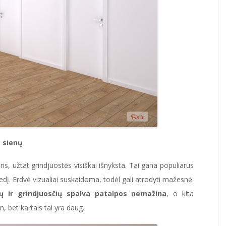
e sienų
is, užtat grindjuostės visiškai išnyksta. Tai gana populiarus
į. Erdvė vizualiai suskaidoma, todėl gali atrodyti mažesnė.
ų ir grindjuosčių spalva patalpos nemažina
, o kita
, bet kartais tai yra daug.