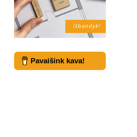
Pavaišink kava!