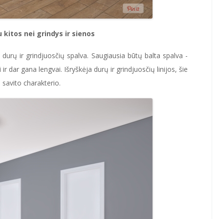
u kitos nei grindys ir sienos
durų ir grindjuosčių spalva. Saugiausia būtų balta spalva -
 dar gana lengvai. Išryškėja durų ir grindjuosčių linijos, šie
 savito charakterio.