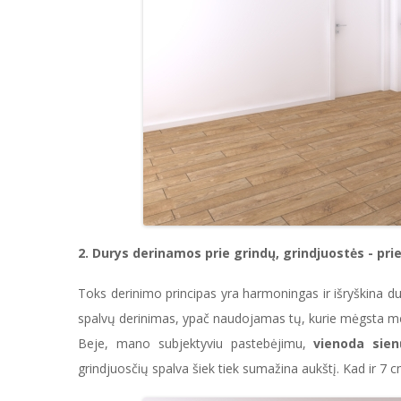
2. Durys derinamos prie grindų, grindjuostės - pri
Toks derinimo principas yra harmoningas ir išryškina dur
spalvų derinimas, ypač naudojamas tų, kurie mėgsta med
Beje, mano subjektyviu pastebėjimu,
vienoda sien
grindjuosčių spalva šiek tiek sumažina aukštį. Kad ir 7 cm