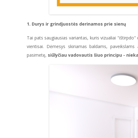
1. Durys ir grindjuostės derinamos prie sienų
Tai pats saugiausias variantas, kuris vizualiai "ištirpdo" 
vientisai. Dėmesys skiriamas baldams, paveikslams 
pasimetę,
siūlyčiau vadovautis šiuo principu - nie