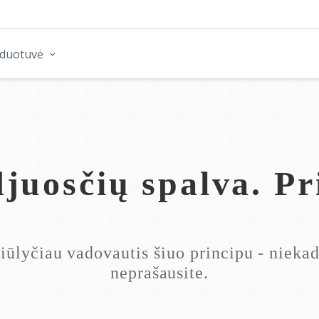
rduotuvė
juosčių spalva. Pr
iūlyčiau vadovautis šiuo principu - nieka
neprašausite.