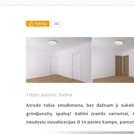
Patinka
252
Teksto autorius:
Evelina
Atrodo tokia smulkmena, bet dažnam ji sukelia
grindjuosčių spalvą? Galimi įvairūs variantai,
naudosiu vizualizacijas iš to paties kampo, pamat