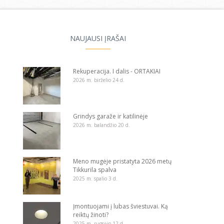
NAUJAUSI ĮRAŠAI
Rekuperacija. I dalis - ORTAKIAI
2026 m. birželio 24 d.
Grindys garaže ir katilinėje
2026 m. balandžio 20 d.
Meno mugėje pristatyta 2026 metų
Tikkurila spalva
2025 m. spalio 3 d.
Įmontuojami į lubas šviestuvai. Ką
reiktų žinoti?
2025 m. rugsėjo 12 d.