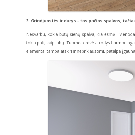
3. Grindjuostės ir durys - tos pačios spalvos, tačia
Nesvarbu, kokia būtų sienų spalva, čia esmė - vienoda 
tokia pati, kaip lubų. Tuomet erdvė atrodys harmoningai ir
elementai tampa atskiri ir nepriklausomi, patalpa įgauna