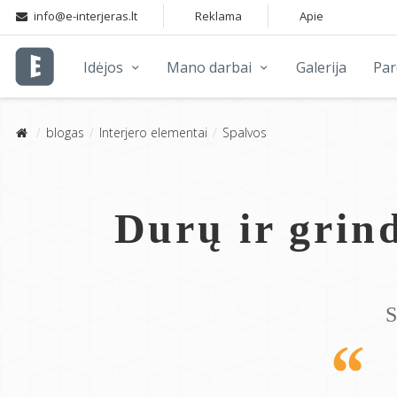
info@e-interjeras.lt
Reklama
Apie
Idėjos
Mano darbai
Galerija
Pa
blogas
Interjero elementai
Spalvos
Durų ir grind
S