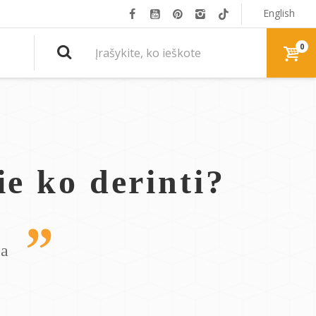
English
0
ie ko derinti?
da