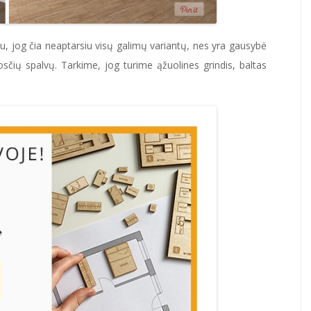
ėžiu, jog čia neaptarsiu visų galimų variantų, nes yra gausybė
osčių spalvų. Tarkime, jog turime ąžuolines grindis, baltas