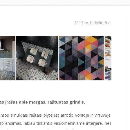
2013 m. birželio 8 d.
as įrašas apie margas, raštuotas grindis.
tos smulkiais raštais plytelės) atrodo vonioje ir virtuvėje.
sprendimas, labiau tinkantis visuomeniniame interjere, nes