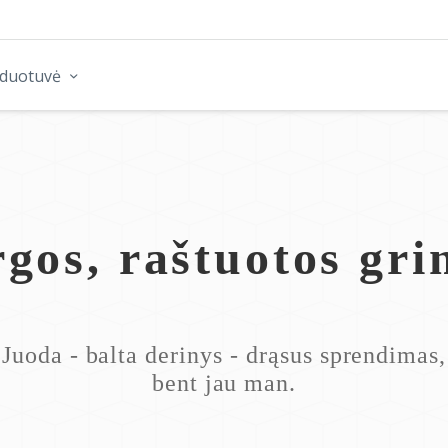
rduotuvė
gos, raštuotos gri
Juoda - balta derinys - drąsus sprendimas,
bent jau man.