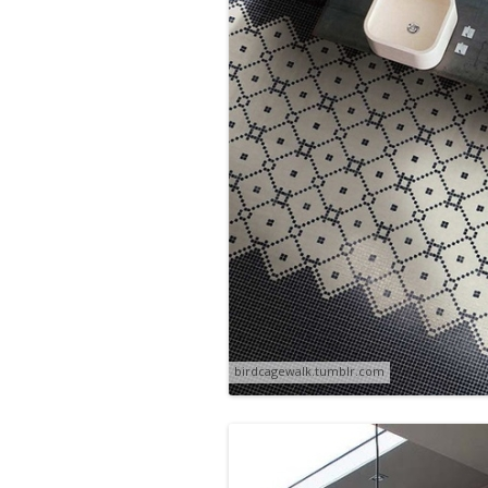
birdcagewalk.tumblr.com