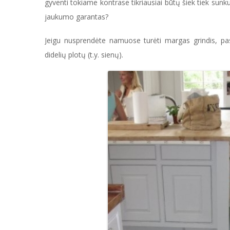
gyventi tokiame kontrase tikriausiai būtų šiek tiek sun
jaukumo garantas?
Jeigu nusprendėte namuose turėti margas grindis, pas
didelių plotų (t.y. sienų).