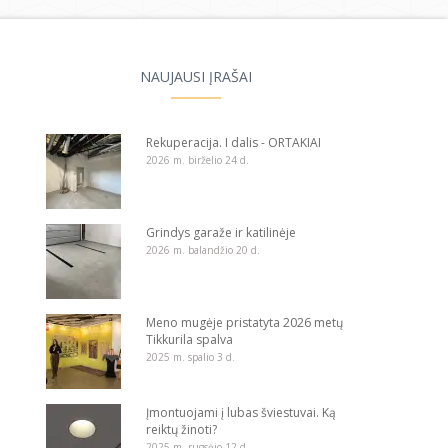
NAUJAUSI ĮRAŠAI
Rekuperacija. I dalis - ORTAKIAI
2026 m. birželio 24 d.
Grindys garaže ir katilinėje
2026 m. balandžio 20 d.
Meno mugėje pristatyta 2026 metų
Tikkurila spalva
2025 m. spalio 3 d.
Įmontuojami į lubas šviestuvai. Ką
reiktų žinoti?
2025 m. rugsėjo 12 d.