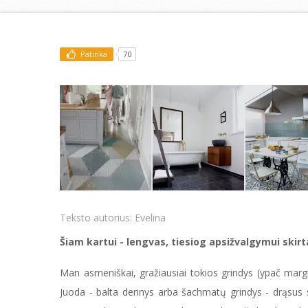
Patinka
70
Teksto autorius:
Evelina
Šiam kartui - lengvas, tiesiog apsižvalgymui skirt
Man asmeniškai, gražiausiai tokios grindys (ypač margin
Juoda - balta derinys arba šachmatų grindys - drąsus 