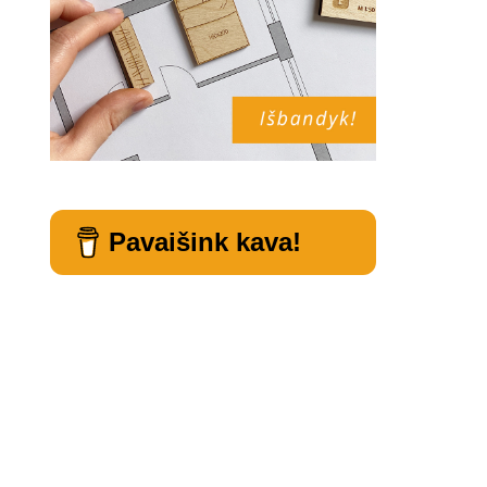
Pavaišink kava!