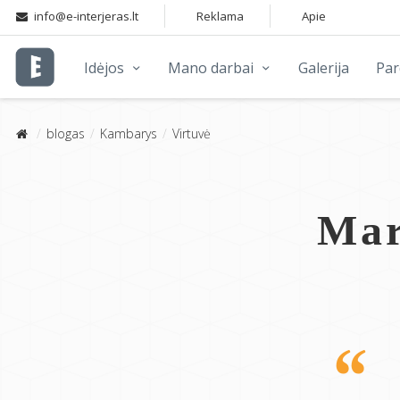
info@e-interjeras.lt
Reklama
Apie
Idėjos
Mano darbai
Galerija
Pa
blogas
Kambarys
Virtuvė
Mar