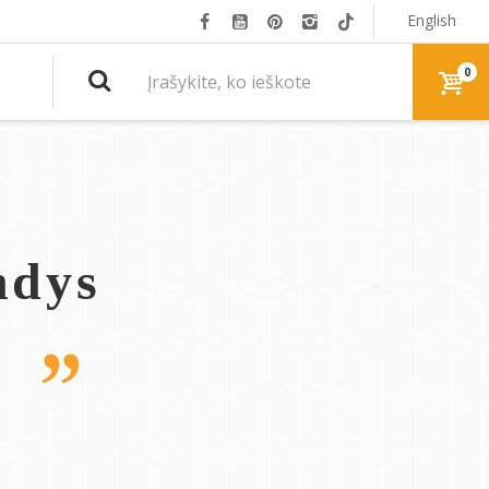
English
0
ndys