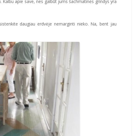
ku. Kalbu apie save, nes galbūt jums šachmatinės grindys yra
istenkite daugiau erdvėje nemarginti nieko. Na, bent jau