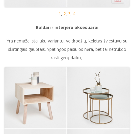
1
,
2
,
3
,
4
Baldai ir interjero aksesuarai
Yra nemažai staliukų variantų, veidrodžių, keletas šviestuvų su
skirtingais gaubtais. Ypatingos pasiūlos nėra, bet tai netrukdo
rasti gerų daiktų.