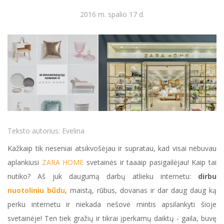
2016 m. spalio 17 d.
Teksto autorius:
Evelina
Kažkaip tik neseniai atsikvošėjau ir supratau, kad visai nebuvau
aplankiusi
ZARA HOME
svetainės ir taaaip pasigailėjau! Kaip tai
nutiko? Aš juk daugumą darbų atlieku internetu:
dirbu
nuotoliniu būdu
, maistą, rūbus, dovanas ir dar daug daug ką
perku internetu ir niekada nešovė mintis apsilankyti šioje
svetainėje! Ten tiek gražių ir tikrai įperkamų daiktų - gaila, buvę