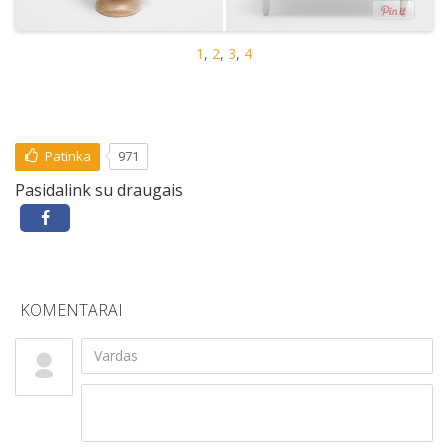
1
,
2
,
3
,
4
Patinka
971
Pasidalink su draugais
KOMENTARAI