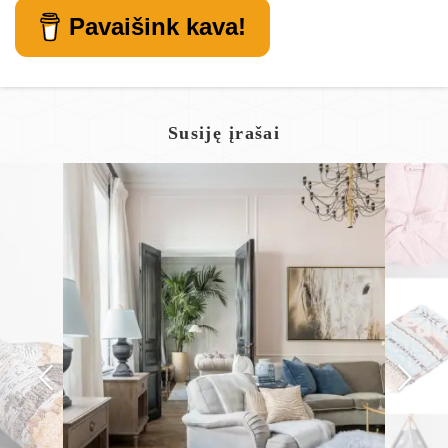
Pavaišink kava!
Susiję įrašai