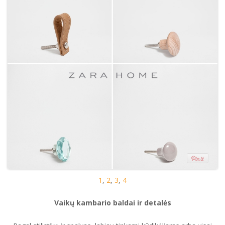
1
,
2
,
3
,
4
Vaikų kambario baldai ir detalės