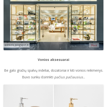
ashkela.blogspot.lt
Vonios aksesuarai
Be galo gražių spalvų indeliai, dozatoriai ir kiti vonios reikmenys.
Buvo sunku išsirinkti
pačius pačiausius
...