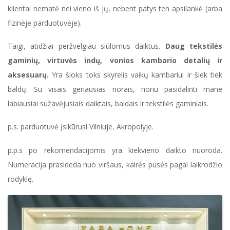
klientai nematė nei vieno iš jų, nebent patys ten apsilankė (arba
fizinėje parduotuvėje).
Taigi, atidžiai peržvelgiau siūlomus daiktus.
Daug tekstilės
gaminių, virtuvės indų, vonios kambario detalių ir
aksesuarų.
Yra šioks toks skyrelis vaikų kambariui ir šiek tiek
baldų. Su visais geriausias norais, noriu pasidalinti mane
labiausiai sužavėjusiais daiktais, baldais ir tekstilės gaminiais.
p.s. parduotuvė įsikūrusi Vilniuje, Akropolyje.
p.p.s po rekomendacijomis yra kiekvieno daikto nuoroda.
Numeracija prasideda nuo viršaus, kairės pusės pagal laikrodžio
rodyklę.