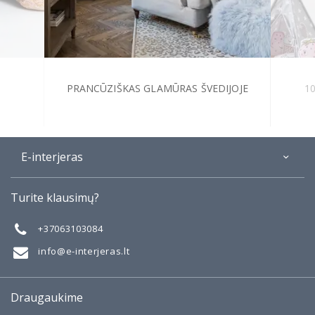
PRANCŪZIŠKAS GLAMŪRAS ŠVEDIJOJE
1
E-interjeras
Apie
Turite klausimų?
Galerija
Mano darbai
+37063103084
Taisyklės
info@e-interjeras.lt
Draugaukime