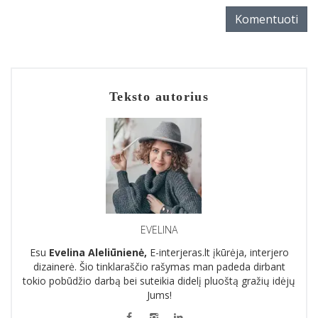
Komentuoti
Teksto autorius
EVELINA
Esu
Evelina Aleliūnienė,
E-interjeras.lt įkūrėja, interjero
dizainerė. Šio tinklaraščio rašymas man padeda dirbant
tokio pobūdžio darbą bei suteikia didelį pluoštą gražių idėjų
Jums!