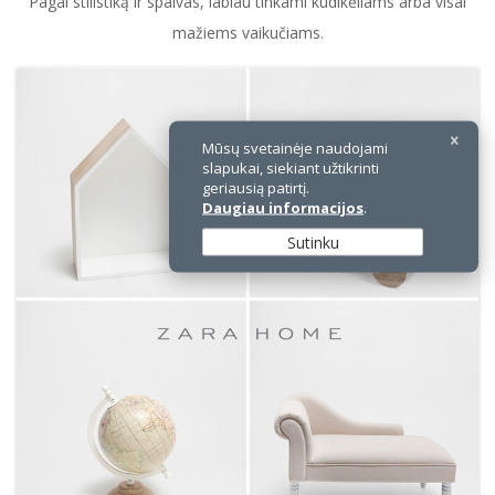
Pagal stilistiką ir spalvas, labiau tinkami kūdikėliams arba visai
mažiems vaikučiams.
Mūsų svetainėje naudojami
slapukai, siekiant užtikrinti
geriausią patirtį.
Daugiau informacijos
.
Sutinku