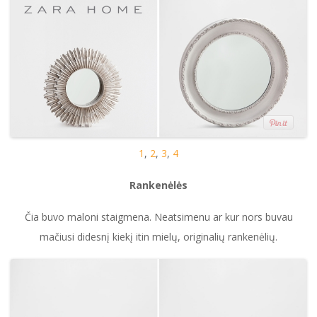
1
,
2
,
3
,
4
Rankenėlės
Čia buvo maloni staigmena. Neatsimenu ar kur nors buvau
mačiusi didesnį kiekį itin mielų, originalių rankenėlių.