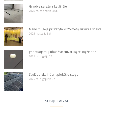
Grindys garaže ir katilinėje
2026 m. balandžio 20 d.
Meno mugėje pristatyta 2026 metų Tikkurila spalva
2025 m. spalio 3 d.
Įmontuojami į lubas šviestuvai. Ką reiktų žinoti?
2025 m. rugsėjo 12 d.
Saulės elektrinė ant plokščio stogo
2025 m. rugpjūčio 5 d.
SUSIJĘ TAG'AI