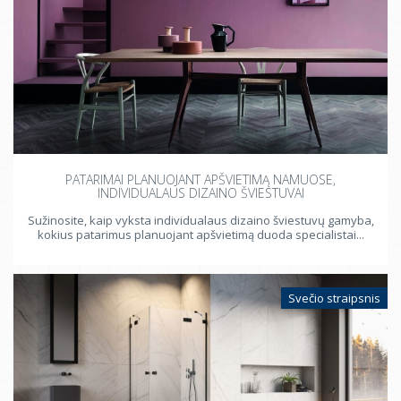
PATARIMAI PLANUOJANT APŠVIETIMĄ NAMUOSE,
INDIVIDUALAUS DIZAINO ŠVIESTUVAI
Sužinosite, kaip vyksta individualaus dizaino šviestuvų gamyba,
kokius patarimus planuojant apšvietimą duoda specialistai...
Svečio straipsnis