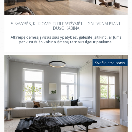
5 SAVYBĖS, KURIOMIS TURI PASIŽYMĖTI ILGAI TARNAUSIANTI
DUŠO KABINA
Atkreipę dėmesį į visas šias ypatybes, galėsite įsitikinti, ar Jums
patikusi dušo kabina iš tiesų tarnaus ilgai ir patikimai.
Svečio straipsnis