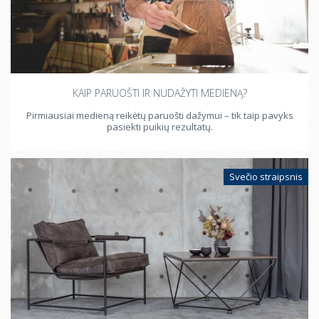
KAIP PARUOŠTI IR NUDAŽYTI MEDIENĄ?
Pirmiausiai medieną reikėtų paruošti dažymui – tik taip pavyks
pasiekti puikių rezultatų.
Svečio straipsnis