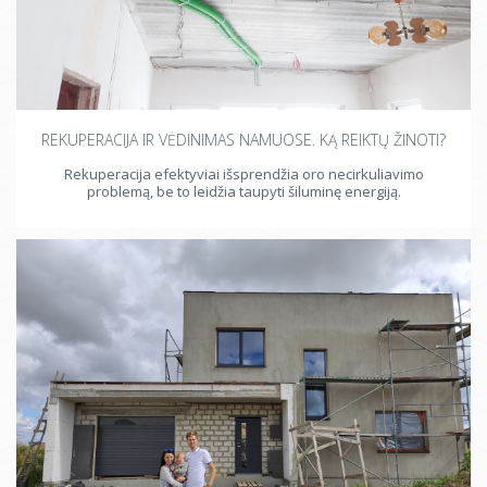
REKUPERACIJA IR VĖDINIMAS NAMUOSE. KĄ REIKTŲ ŽINOTI?
Rekuperacija efektyviai išsprendžia oro necirkuliavimo
problemą, be to leidžia taupyti šiluminę energiją.