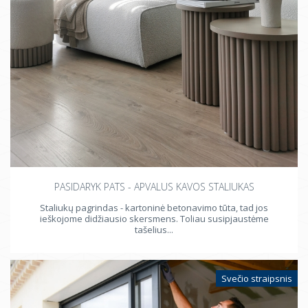
PASIDARYK PATS - APVALUS KAVOS STALIUKAS
Staliukų pagrindas - kartoninė betonavimo tūta, tad jos
ieškojome didžiausio skersmens. Toliau susipjaustėme
tašelius...
Svečio straipsnis