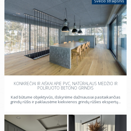
Svečio straipsnis
KONKREČIAI IR AIŠKAI APIE PVC, NATŪRALAUS MEDŽIO IR
POLIRUOTO BETONO GRINDIS
Kad būtume objektyvūs, išskyrėme dažniausiai pasitaikančias
grindų rūšis ir paklausėme kiekvienos grindų rūšies ekspertų...