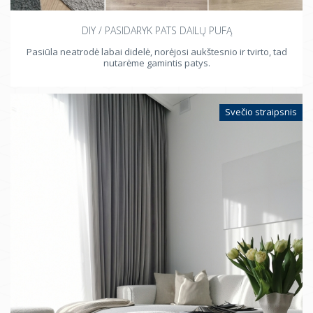
DIY / PASIDARYK PATS DAILŲ PUFĄ
Pasiūla neatrodė labai didelė, norėjosi aukštesnio ir tvirto, tad
nutarėme gamintis patys.
Svečio straipsnis