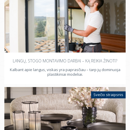
LANGŲ, STOGO MONTAVIMO DARBAI – KĄ REIKIA ŽINOTI?
Kalbant apie langus, viskas yra paprasčiau – tarp jų dominuoja
plastikiniai modeliai.
Svečio straipsnis