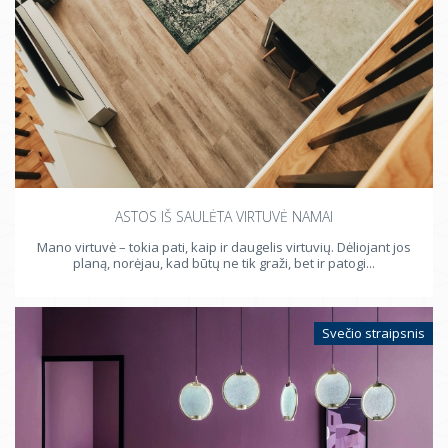
ASTOS IŠ SAULĖTA VIRTUVĖ NAMAI
Mano virtuvė – tokia pati, kaip ir daugelis virtuvių. Dėliojant jos
planą, norėjau, kad būtų ne tik graži, bet ir patogi...
Svečio straipsnis