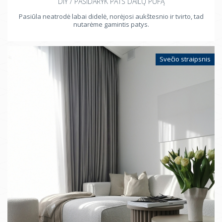
DIY / PASIDARYK PATS DAILŲ PUFĄ
Pasiūla neatrodė labai didelė, norėjosi aukštesnio ir tvirto, tad
nutarėme gamintis patys.
Svečio straipsnis