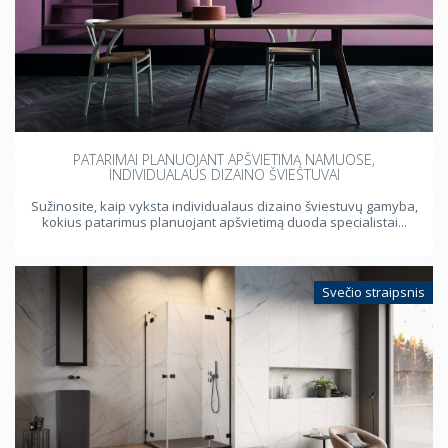
PATARIMAI PLANUOJANT APŠVIETIMĄ NAMUOSE,
INDIVIDUALAUS DIZAINO ŠVIESTUVAI
Sužinosite, kaip vyksta individualaus dizaino šviestuvų gamyba,
kokius patarimus planuojant apšvietimą duoda specialistai...
Svečio straipsnis