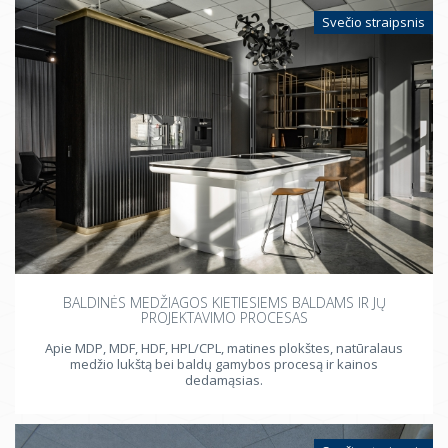
Svečio straipsnis
BALDINĖS MEDŽIAGOS KIETIESIEMS BALDAMS IR JŲ
PROJEKTAVIMO PROCESAS
Apie MDP, MDF, HDF, HPL/CPL, matines plokštes, natūralaus
medžio lukštą bei baldų gamybos procesą ir kainos
dedamąsias.