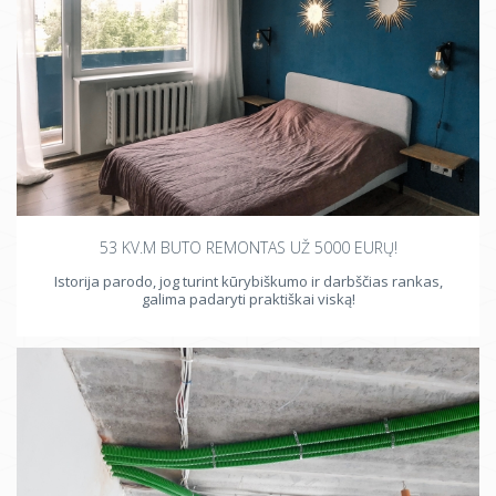
53 KV.M BUTO REMONTAS UŽ 5000 EURŲ!
Istorija parodo, jog turint kūrybiškumo ir darbščias rankas,
galima padaryti praktiškai viską!