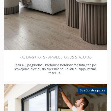
PASIDARYK PATS - APVALUS KAVOS STALIUKAS
Staliukų pagrindas - kartoninė betonavimo tūta, tad jos
ieškojome didžiausio skersmens. Toliau susipjaustėme
tašelius...
Svečio straipsnis