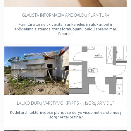
GLAUSTA INFORMACIJA APIE BALDŲ FURNITŪRĄ
Furnitūra tai ne tik varžtai, rankenėlės ir ratukai, bet ir
apšvietimo sistemos, transformuojamų baldų sprendimai,
išmanieji
LAUKO DURŲ VARSTYMO KRYPTIS - Į IŠORĘ AR VIDŲ?
Kodėl architektūriniuose planuose durys visuomet varstomos į
išorę? Ar tai būtina?