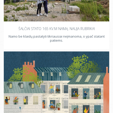
ŠALČIAI STATO 165 KV.M NAMĄ. NAUJA RUBRIKA!
Namo be klaidų pastatyti tikriausiai neįmanoma, o ypač statant
patiems.