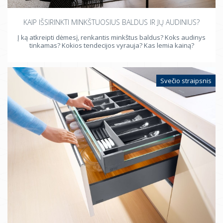
KAIP IŠSIRINKTI MINKŠTUOSIUS BALDUS IR JŲ AUDINIUS?
Į ką atkreipti dėmesį, renkantis minkštus baldus? Koks audinys
tinkamas? Kokios tendecijos vyrauja? Kas lemia kainą?
Svečio straipsnis