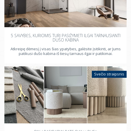
5 SAVYBĖS, KURIOMIS TURI PASIŽYMĖTI ILGAI TARNAUSIANTI
DUŠO KABINA
Atkreipę dėmesį į visas šias ypatybes, galėsite įsitikinti, ar Jums
patikusi dušo kabina iš tiesų tarnaus ilgai ir patikimai.
Svečio straipsnis