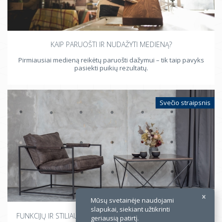
KAIP PARUOŠTI IR NUDAŽYTI MEDIENĄ?
Pirmiausiai medieną reikėtų paruošti dažymui – tik taip pavyks
pasiekti puikių rezultatų.
×
Svečio straipsnis
Mūsų svetainėje naudojami
slapukai, siekiant užtikrinti
FUNKCIJŲ IR STILIAUS DARNA – KAIP JĄ ATSKLEISTI INTERJERE?
geriausią patirtį.