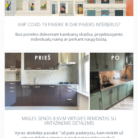
KAIP COVID-19 PAVEIKĖ IR DAR PAVEIKS INTERJERUS?
Bus poreikis didesniam kambarių skaičiui, projektuojantis
individualų namą ar perkant naują būstą.
MIGLĖS SENOS 8 KV.M VIRTUVĖS REMONTAS SU
VINTAŽINĖMIS DETALĖMIS
Vyras atsikėlęs pasakė: "aš pats padarysiu, kam mokėti už
virtuvę didelius pinigus ir gauti net ne tokią spalvą"...