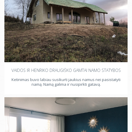
VAIDOS IR HENRIKO DRAUGIŠKO GAMTAI NAMO STATYBOS
Ketinimas buvo labiau susikurti jaukius namus nei pasistatyti
namą. Namą galima ir nusipirkti gatavą.