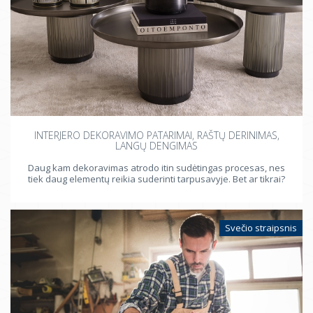
INTERJERO DEKORAVIMO PATARIMAI, RAŠTŲ DERINIMAS,
LANGŲ DENGIMAS
Daug kam dekoravimas atrodo itin sudėtingas procesas, nes
tiek daug elementų reikia suderinti tarpusavyje. Bet ar tikrai?
Svečio straipsnis