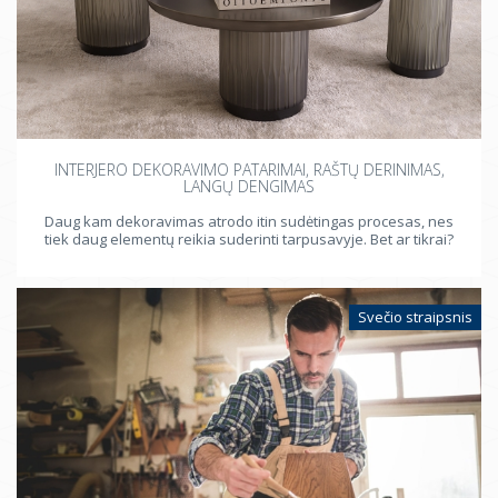
INTERJERO DEKORAVIMO PATARIMAI, RAŠTŲ DERINIMAS,
LANGŲ DENGIMAS
Daug kam dekoravimas atrodo itin sudėtingas procesas, nes
tiek daug elementų reikia suderinti tarpusavyje. Bet ar tikrai?
Svečio straipsnis