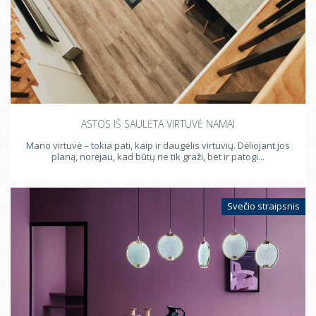
ASTOS IŠ SAULĖTA VIRTUVĖ NAMAI
Mano virtuvė – tokia pati, kaip ir daugelis virtuvių. Dėliojant jos
planą, norėjau, kad būtų ne tik graži, bet ir patogi...
Svečio straipsnis