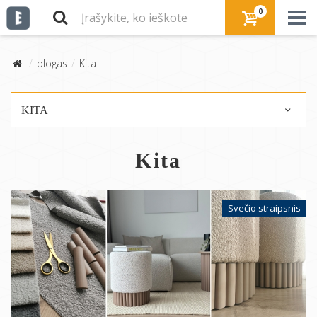
0
blogas
Kita
KITA
Pliusai / minusai
Kita
Interviu
E-interjeras svečiai
Dizaino objektai
Svečio straipsnis
Daiktų istorijos