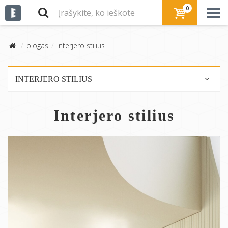
0
blogas
Interjero stilius
INTERJERO STILIUS
Skandinaviškas stilius
Interjero stilius
Modernus stilius
Industrinis stilius
Perdirbta/ekologiška
Rustic stilius
Mid-century modern
Eklektiškas stilius
Sena - nauja
Romantiškas stilius