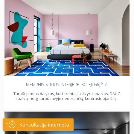
MEMPHIS STILIUS INTERJERE. 80-IEJI GRĮŽTA!
Turbūt pirmas dalykas, kuri krenta į akis yra spalvos. DAUG
spalvų, netgi tarpusavyje nederančių, kontrastuojančių...
Konsultacija internetu