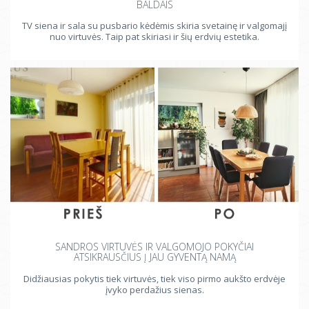
BALDAIS
TV siena ir sala su pusbario kėdėmis skiria svetainę ir valgomajį
nuo virtuvės. Taip pat skiriasi ir šių erdvių estetika.
SANDROS VIRTUVĖS IR VALGOMOJO POKYČIAI
ATSIKRAUSČIUS Į JAU GYVENTĄ NAMĄ
Didžiausias pokytis tiek virtuvės, tiek viso pirmo aukšto erdvėje
įvyko perdažius sienas.