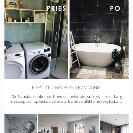
PRIEŠ IR PO GINTARĖS 6 KV.M VONIA!
Didžiausias sunkumas buvo su meistrais, su kuriais kilo daug
nesusipratimų: viskas vėlavo arba buvo atlikta nekokybiškai...