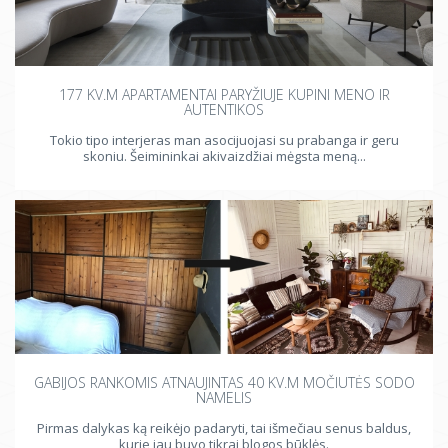
177 KV.M APARTAMENTAI PARYŽIUJE KUPINI MENO IR
AUTENTIKOS
Tokio tipo interjeras man asocijuojasi su prabanga ir geru
skoniu. Šeimininkai akivaizdžiai mėgsta meną...
GABIJOS RANKOMIS ATNAUJINTAS 40 KV.M MOČIUTĖS SODO
NAMELIS
Pirmas dalykas ką reikėjo padaryti, tai išmečiau senus baldus,
kurie jau buvo tikrai blogos būklės.