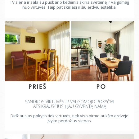
TV siena ir sala su pusbario kėdėmis skiria svetainę ir valgomajį
nuo virtuvės. Taip pat skiriasi ir šių erdvių estetika.
SANDROS VIRTUVĖS IR VALGOMOJO POKYČIAI
ATSIKRAUSČIUS Į JAU GYVENTĄ NAMĄ
Didžiausias pokytis tiek virtuvės, tiek viso pirmo aukšto erdvėje
įvyko perdažius sienas.