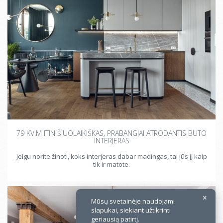
×
79 KV.M ITIN ŠIUOLAIKIŠKAS, PRABANGIAI ATRODANTIS BUTO
INTERJERAS
Jeigu norite žinoti, koks interjeras dabar madingas, tai jūs jį kaip
tik ir matote.
Mūsų svetainėje naudojami
slapukai, siekiant užtikrinti
geriausią patirtį.