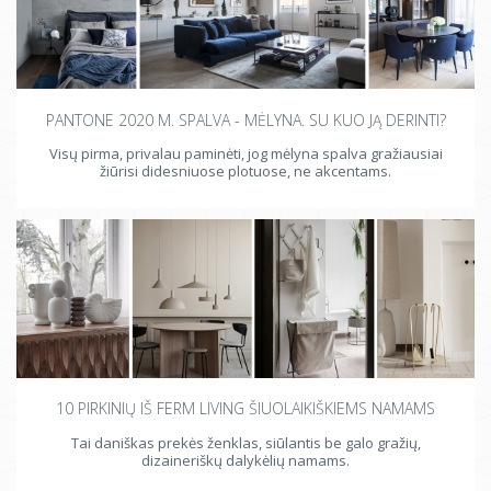
PANTONE 2020 M. SPALVA - MĖLYNA. SU KUO JĄ DERINTI?
Visų pirma, privalau paminėti, jog mėlyna spalva gražiausiai
žiūrisi didesniuose plotuose, ne akcentams.
10 PIRKINIŲ IŠ FERM LIVING ŠIUOLAIKIŠKIEMS NAMAMS
Tai daniškas prekės ženklas, siūlantis be galo gražių,
dizaineriškų dalykėlių namams.