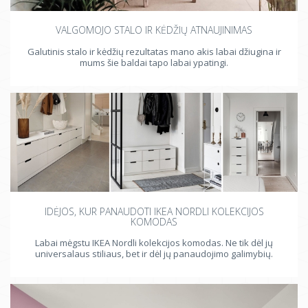
VALGOMOJO STALO IR KĖDŽIŲ ATNAUJINIMAS
Galutinis stalo ir kėdžių rezultatas mano akis labai džiugina ir
mums šie baldai tapo labai ypatingi.
IDĖJOS, KUR PANAUDOTI IKEA NORDLI KOLEKCIJOS
KOMODAS
Labai mėgstu IKEA Nordli kolekcijos komodas. Ne tik dėl jų
universalaus stiliaus, bet ir dėl jų panaudojimo galimybių.