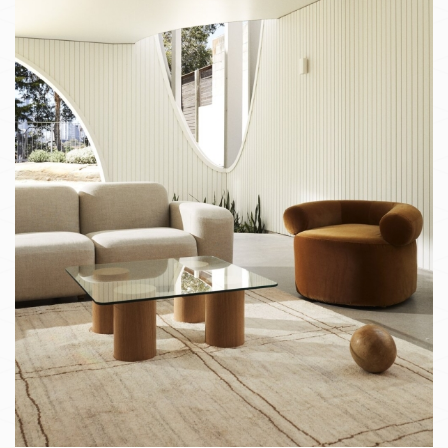
Glamūrinis stilius
Japandi