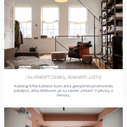
Į KĄ ATKREIPTI DĖMESĮ, RENKANTIS LOFTĄ?
Kadangi loftai kadaise buvo arba gamybinės/pramoninės
patalpos, arba dirbtuvės, jie su savimi „nešasi" ir pliusių, ir
minusų.