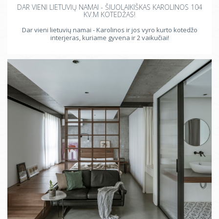
DAR VIENI LIETUVIŲ NAMAI - ŠIUOLAIKIŠKAS KAROLINOS 104
KV.M KOTEDŽAS!
Dar vieni lietuvių namai - Karolinos ir jos vyro kurto kotedžo
interjeras, kuriame gyvena ir 2 vaikučiai!