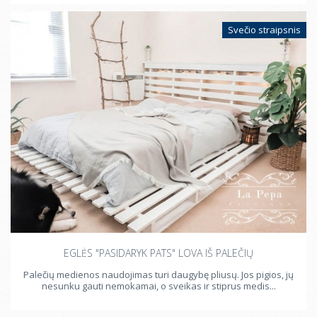
Svečio straipsnis
EGLĖS "PASIDARYK PATS" LOVA IŠ PALEČIŲ
Palečių medienos naudojimas turi daugybę pliusų. Jos pigios, jų
nesunku gauti nemokamai, o sveikas ir stiprus medis...