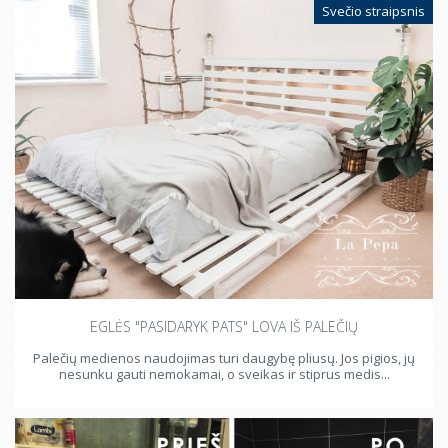
Svečio straipsnis
EGLĖS "PASIDARYK PATS" LOVA IŠ PALEČIŲ
Palečių medienos naudojimas turi daugybę pliusų. Jos pigios, jų
nesunku gauti nemokamai, o sveikas ir stiprus medis...