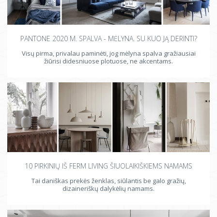
PANTONE 2020 M. SPALVA - MĖLYNA. SU KUO JĄ DERINTI?
Visų pirma, privalau paminėti, jog mėlyna spalva gražiausiai
žiūrisi didesniuose plotuose, ne akcentams.
10 PIRKINIŲ IŠ FERM LIVING ŠIUOLAIKIŠKIEMS NAMAMS
Tai daniškas prekės ženklas, siūlantis be galo gražių,
dizaineriškų dalykėlių namams.