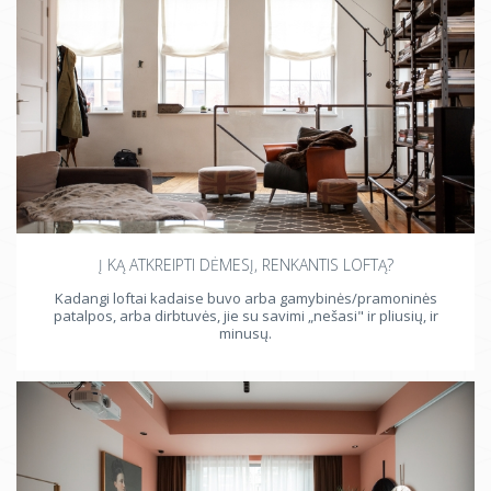
Į KĄ ATKREIPTI DĖMESĮ, RENKANTIS LOFTĄ?
Kadangi loftai kadaise buvo arba gamybinės/pramoninės
patalpos, arba dirbtuvės, jie su savimi „nešasi" ir pliusių, ir
minusų.