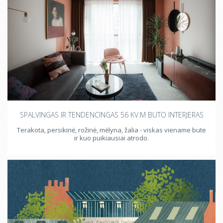
SPALVINGAS IR TENDENCINGAS 56 KV.M BUTO INTERJERAS
Terakota, persikinė, rožinė, mėlyna, žalia - viskas viename bute
ir kuo puikiausiai atrodo.