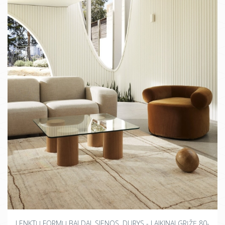
LENKTŲ FORMŲ BALDAI, SIENOS, DURYS - LAIKINAI GRĮŽĘ 80-