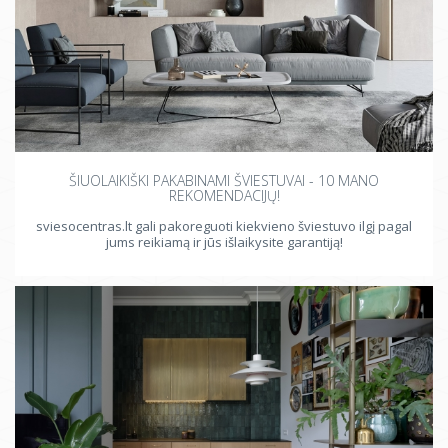
ŠIUOLAIKIŠKI PAKABINAMI ŠVIESTUVAI - 10 MANO
REKOMENDACIJŲ!
sviesocentras.lt gali pakoreguoti kiekvieno šviestuvo ilgį pagal
jums reikiamą ir jūs išlaikysite garantiją!