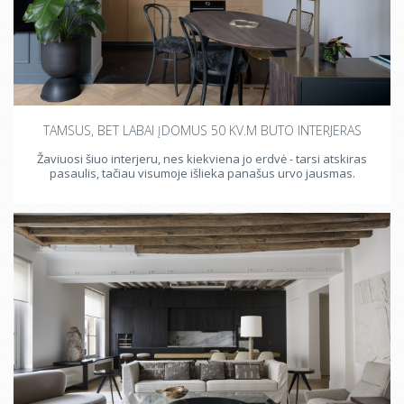
TAMSUS, BET LABAI ĮDOMUS 50 KV.M BUTO INTERJERAS
Žaviuosi šiuo interjeru, nes kiekviena jo erdvė - tarsi atskiras
pasaulis, tačiau visumoje išlieka panašus urvo jausmas.