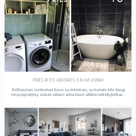
PRIEŠ IR PO GINTARĖS 6 KV.M VONIA!
Didžiausias sunkumas buvo su meistrais, su kuriais kilo daug
nesusipratimų: viskas vėlavo arba buvo atlikta nekokybiškai...