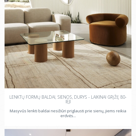
LENKTŲ FORMŲ BALDAI, SIENOS, DURYS - LAIKINAI GRĮŽĘ 80-
IEJI
Masyvūs lenkti baldai nesižiūri priglausti prie sienų, jiems reikia
erdvės...