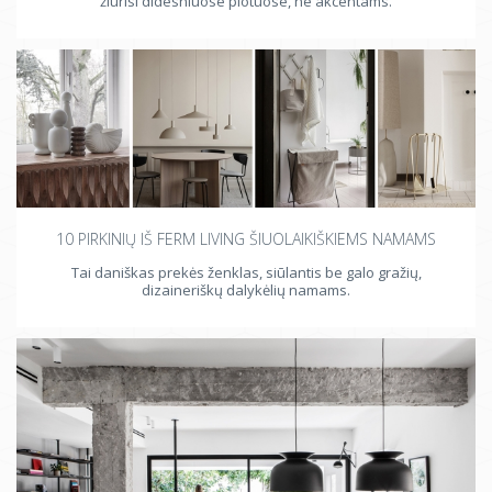
žiūrisi didesniuose plotuose, ne akcentams.
10 PIRKINIŲ IŠ FERM LIVING ŠIUOLAIKIŠKIEMS NAMAMS
Tai daniškas prekės ženklas, siūlantis be galo gražių,
dizaineriškų dalykėlių namams.