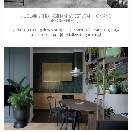
ŠIUOLAIKIŠKI PAKABINAMI ŠVIESTUVAI - 10 MANO
REKOMENDACIJŲ!
sviesocentras.lt gali pakoreguoti kiekvieno šviestuvo ilgį pagal
jums reikiamą ir jūs išlaikysite garantiją!