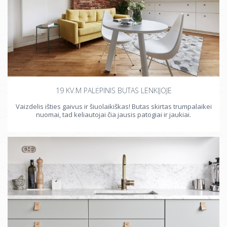
19 KV.M PALĖPINIS BUTAS LENKIJOJE
Vaizdelis išties gaivus ir šiuolaikiškas! Butas skirtas trumpalaikei
nuomai, tad keliautojai čia jausis patogiai ir jaukiai.