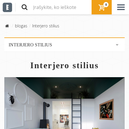
0
blogas
Interjero stilius
INTERJERO STILIUS
Skandinaviškas stilius
Interjero stilius
Modernus stilius
Industrinis stilius
Perdirbta/ekologiška
Rustic stilius
Mid-century modern
Eklektiškas stilius
Sena - nauja
Romantiškas stilius