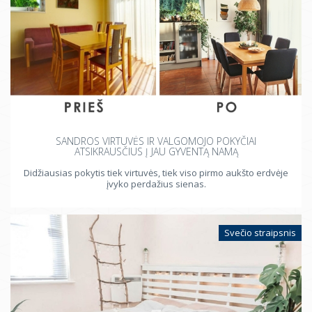
SANDROS VIRTUVĖS IR VALGOMOJO POKYČIAI
ATSIKRAUSČIUS Į JAU GYVENTĄ NAMĄ
Didžiausias pokytis tiek virtuvės, tiek viso pirmo aukšto erdvėje
įvyko perdažius sienas.
Svečio straipsnis