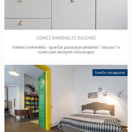
ODINĖS RANKENĖLĖS BALDAMS
Odinės rankenėlės - sparčiai pasaulyje plintantis "virusas" ir
sunku jam atsispirti nesusirgus!
Svečio straipsnis