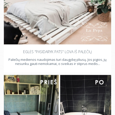
EGLĖS "PASIDARYK PATS" LOVA IŠ PALEČIŲ
Palečių medienos naudojimas turi daugybę pliusų. Jos pigios, jų
nesunku gauti nemokamai, o sveikas ir stiprus medis...