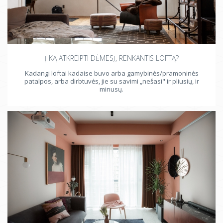
Į KĄ ATKREIPTI DĖMESĮ, RENKANTIS LOFTĄ?
Kadangi loftai kadaise buvo arba gamybinės/pramoninės
patalpos, arba dirbtuvės, jie su savimi „nešasi" ir pliusių, ir
minusų.