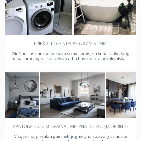
PRIEŠ IR PO GINTARĖS 6 KV.M VONIA!
Didžiausias sunkumas buvo su meistrais, su kuriais kilo daug
nesusipratimų: viskas vėlavo arba buvo atlikta nekokybiškai...
PANTONE 2020 M. SPALVA - MĖLYNA. SU KUO JĄ DERINTI?
Visų pirma, privalau paminėti, jog mėlyna spalva gražiausiai