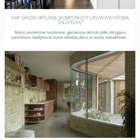
KAIP GRAŽIAI VIRTUVĖJE ĮKOMPONUOTI LAISVAI PASTATOMĄ
ŠALDYTUVĄ?
Mano asmenine nuomone, geriausiai atrodo pilki, blizgaus
paviršiaus šaldytuvai, kurie idealiai dera su kitais metaliniais...