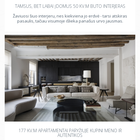
TAMSUS, BET LABAI ĮDOMUS 50 KV.M BUTO INTERJERAS
Žaviuosi šiuo interjeru, nes kiekviena jo erdvė - tarsi atskiras
pasaulis, tačiau visumoje išlieka panašus urvo jausmas.
177 KV.M APARTAMENTAI PARYŽIUJE KUPINI MENO IR
AUTENTIKOS