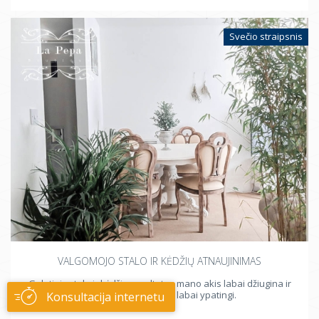
Svečio straipsnis
VALGOMOJO STALO IR KĖDŽIŲ ATNAUJINIMAS
Galutinis stalo ir kėdžių rezultatas mano akis labai džiugina ir
mums šie baldai tapo labai ypatingi.
Konsultacija internetu