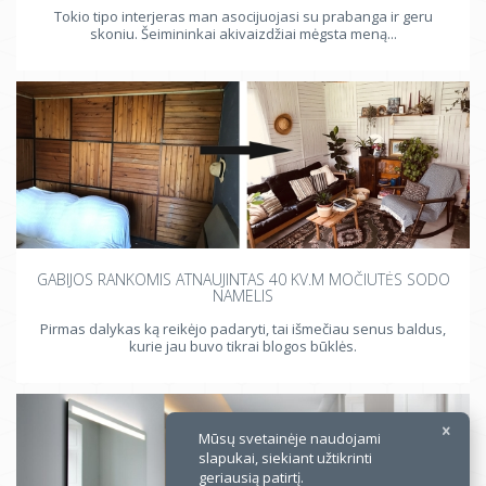
Tokio tipo interjeras man asocijuojasi su prabanga ir geru
skoniu. Šeimininkai akivaizdžiai mėgsta meną...
×
GABIJOS RANKOMIS ATNAUJINTAS 40 KV.M MOČIUTĖS SODO
NAMELIS
Pirmas dalykas ką reikėjo padaryti, tai išmečiau senus baldus,
kurie jau buvo tikrai blogos būklės.
Mūsų svetainėje naudojami
slapukai, siekiant užtikrinti
geriausią patirtį.