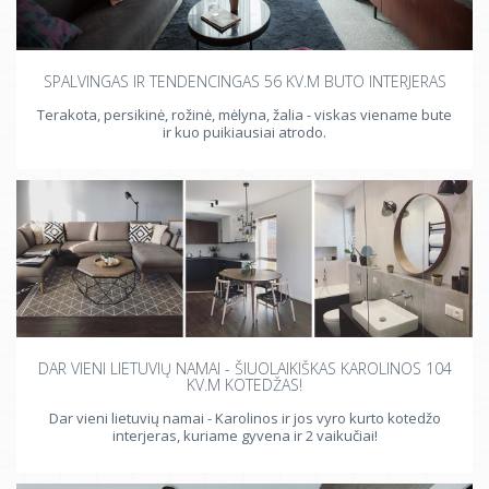
SPALVINGAS IR TENDENCINGAS 56 KV.M BUTO INTERJERAS
Terakota, persikinė, rožinė, mėlyna, žalia - viskas viename bute
ir kuo puikiausiai atrodo.
DAR VIENI LIETUVIŲ NAMAI - ŠIUOLAIKIŠKAS KAROLINOS 104
KV.M KOTEDŽAS!
Dar vieni lietuvių namai - Karolinos ir jos vyro kurto kotedžo
interjeras, kuriame gyvena ir 2 vaikučiai!