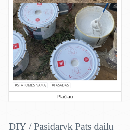
#STATOMĖS NAMĄ
#FASADAS
Plačiau
DIY / Pasidaryk Pats dailų