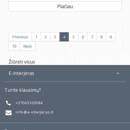
Plačiau
Previous
1
2
3
4
5
6
7
8
9
10
Next
Žiūrėti visus
E-interjeras
Apie
Turite klausimų?
Galerija
Mano darbai
+37063103084
Taisyklės
info@e-interjeras.lt