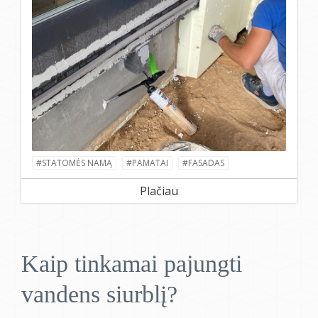
#STATOMĖS NAMĄ
#PAMATAI
#FASADAS
Plačiau
Kaip tinkamai pajungti
vandens siurblį?