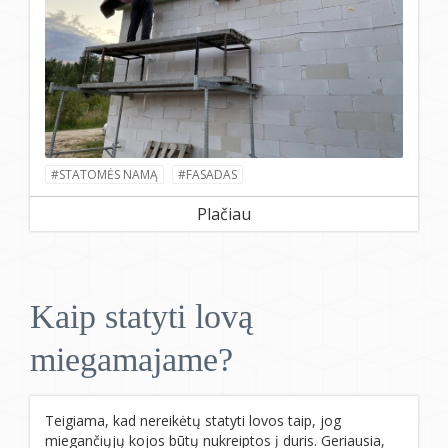
#STATOMĖS NAMĄ
#FASADAS
Plačiau
Kaip statyti lovą
miegamajame?
Teigiama, kad nereikėtų statyti lovos taip, jog
miegančiųjų kojos būtų nukreiptos į duris. Geriausia,