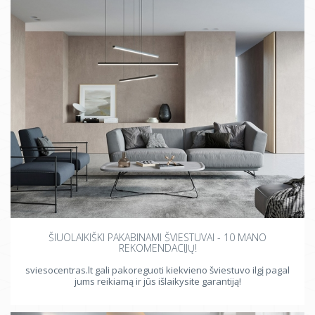
ŠIUOLAIKIŠKI PAKABINAMI ŠVIESTUVAI - 10 MANO
REKOMENDACIJŲ!
sviesocentras.lt gali pakoreguoti kiekvieno šviestuvo ilgį pagal
jums reikiamą ir jūs išlaikysite garantiją!