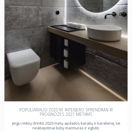
POPULIARIAUSI 2020 M. INTERJERO SPRENDIMAI IR
PROGNOZĖS 2021 METAMS
Jeigu reiktų išrinkti 2020 metų apdailos karalių ir karalienę, tai
neabejotinai būtų marmuras ir eglutė.