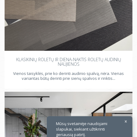
KLASIKINIŲ ROLETŲ IR DIENA-NAKTIS ROLETŲ AUDINIŲ
NAUJIENOS
Vienos taisyklės, prie ko derinti audinio spalvą, nėra. Vienas
variantas būtų derinti prie sienų spalvos ir rinktis...
Mūsų svetainėje naudojami
slapukai, siekiant užtikrinti
geriausią patirtį.