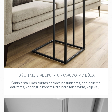
10 ŠONINIŲ STALIUKŲ IR JŲ PANAUDOJIMO BŪDAI
Šoninis staliukas skirtas pasidėti nesunkiems, nedideliems
daiktams, kadangi jo konstrukcija nėra tokia tvirta, kaip kitų...