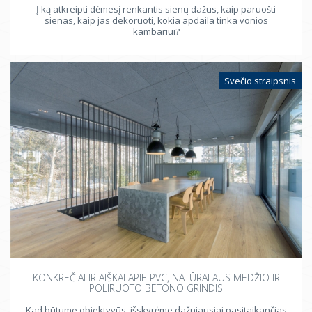
Į ką atkreipti dėmesį renkantis sienų dažus, kaip paruošti
sienas, kaip jas dekoruoti, kokia apdaila tinka vonios
kambariui?
Svečio straipsnis
KONKREČIAI IR AIŠKAI APIE PVC, NATŪRALAUS MEDŽIO IR
POLIRUOTO BETONO GRINDIS
Kad būtume objektyvūs, išskyrėme dažniausiai pasitaikančias