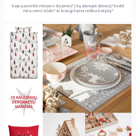
Kaip pasirinkti interjero dizainerį? Į ką atkreipti dėmesį? Kodėl
nėra vieno būdo? Ar brangi kaina reiškia kokybę?