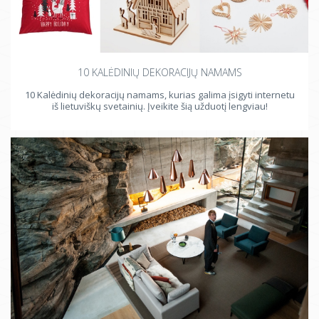
10 KALĖDINIŲ DEKORACIJŲ NAMAMS
10 Kalėdinių dekoracijų namams, kurias galima įsigyti internetu
iš lietuviškų svetainių. Įveikite šią užduotį lengviau!