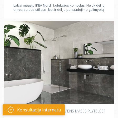
Labai mėgstu IKEA Nordli kolekcijos komodas. Ne tik dėl jų
universalaus stiliaus, bet ir dėl jų panaudojimo galimybių.
Konsultacija internetu
KUO SKIRIASI KERAMINĖS IR AKMENS MASĖS PLYTELĖS?