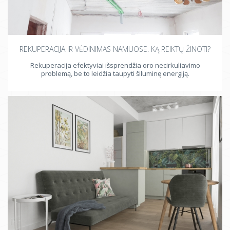
REKUPERACIJA IR VĖDINIMAS NAMUOSE. KĄ REIKTŲ ŽINOTI?
Rekuperacija efektyviai išsprendžia oro necirkuliavimo
problemą, be to leidžia taupyti šiluminę energiją.