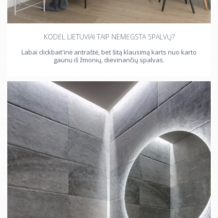
KODĖL LIETUVIAI TAIP NEMĖGSTA SPALVŲ?
Labai clickbait'inė antraštė, bet šitą klausimą karts nuo karto
gaunu iš žmonių, dievinančių spalvas.