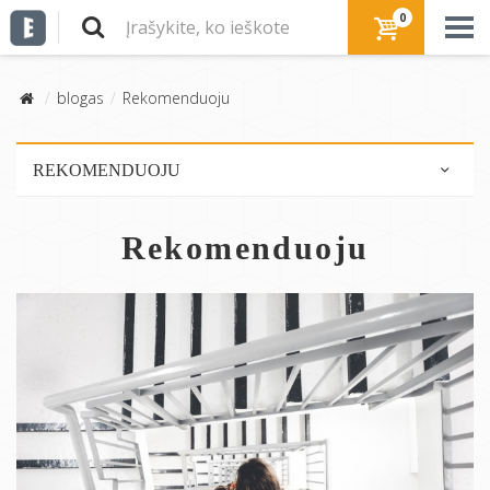
0
blogas
Rekomenduoju
REKOMENDUOJU
Produktų rekomendacijos
Rekomenduoju
Naudingi straipsniai