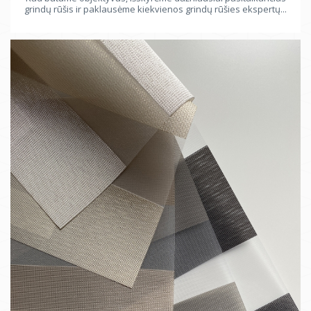
grindų rūšis ir paklausėme kiekvienos grindų rūšies ekspertų...