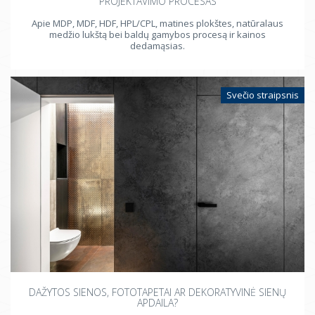
PROJEKTAVIMO PROCESAS
Apie MDP, MDF, HDF, HPL/CPL, matines plokštes, natūralaus
medžio lukštą bei baldų gamybos procesą ir kainos
dedamąsias.
Svečio straipsnis
DAŽYTOS SIENOS, FOTOTAPETAI AR DEKORATYVINĖ SIENŲ
APDAILA?