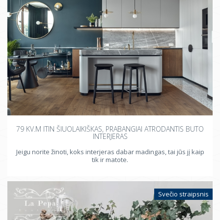
79 KV.M ITIN ŠIUOLAIKIŠKAS, PRABANGIAI ATRODANTIS BUTO
INTERJERAS
Jeigu norite žinoti, koks interjeras dabar madingas, tai jūs jį kaip
tik ir matote.
Svečio straipsnis