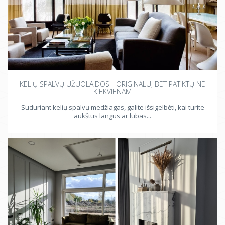
KELIŲ SPALVŲ UŽUOLAIDOS - ORIGINALU, BET PATIKTŲ NE
KIEKVIENAM
Suduriant kelių spalvų medžiagas, galite išsigelbėti, kai turite
aukštus langus ar lubas...