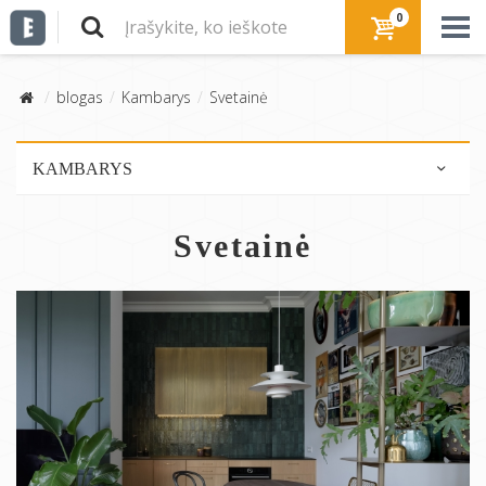
0
blogas
Kambarys
Svetainė
KAMBARYS
Virtuvė
Svetainė
Vonios kambarys
Svetainė
Miegamasis
Vaikų kambarys
Valgomasis
Darbo kambarys
Prieškambaris
Antresolė