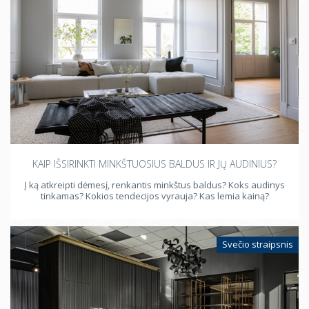
KAIP IŠSIRINKTI MINKŠTUOSIUS BALDUS IR JŲ AUDINIUS?
Į ką atkreipti dėmesį, renkantis minkštus baldus? Koks audinys
tinkamas? Kokios tendecijos vyrauja? Kas lemia kainą?
Svečio straipsnis