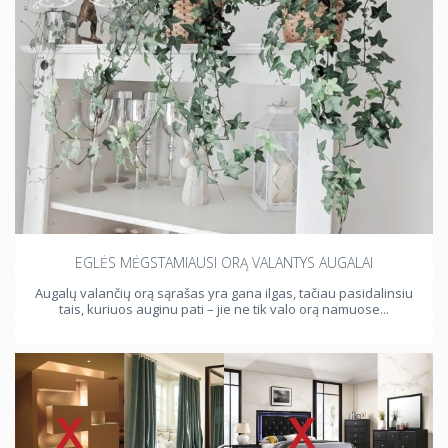
EGLĖS MĖGSTAMIAUSI ORĄ VALANTYS AUGALAI
Augalų valančių orą sąrašas yra gana ilgas, tačiau pasidalinsiu
tais, kuriuos auginu pati – jie ne tik valo orą namuose...