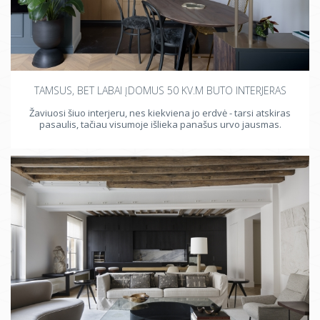
Drabužinė
Balkonas
Terasa
TAMSUS, BET LABAI ĮDOMUS 50 KV.M BUTO INTERJERAS
Žaviuosi šiuo interjeru, nes kiekviena jo erdvė - tarsi atskiras
pasaulis, tačiau visumoje išlieka panašus urvo jausmas.