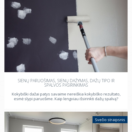
SIENŲ PARUOŠIMAS, SIENŲ DAŽYMAS, DAŽŲ TIPO IR
SPALVOS PASIRINKIMAS
Kokybiški dažai patys savaime nereiškia kokybiško rezultato,
esmė slypi paruošime. Kaip lengviau išsirinkti dažų spalvą?
Svečio straipsnis