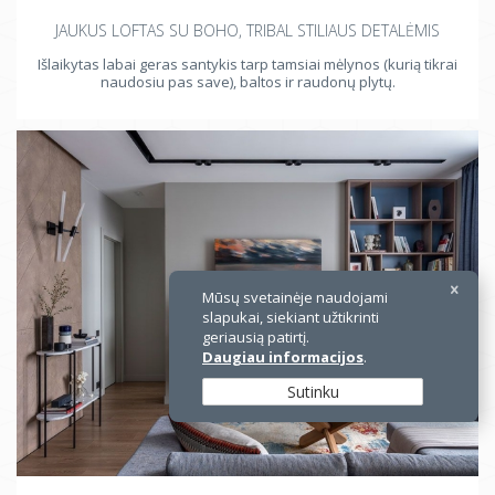
JAUKUS LOFTAS SU BOHO, TRIBAL STILIAUS DETALĖMIS
Išlaikytas labai geras santykis tarp tamsiai mėlynos (kurią tikrai
naudosiu pas save), baltos ir raudonų plytų.
Mūsų svetainėje naudojami
slapukai, siekiant užtikrinti
geriausią patirtį.
Daugiau informacijos
.
Sutinku