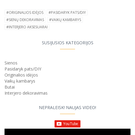
#ORIGINALIOS IDĖJOS
#PASIDARYK PATS/DIY
#SIENŲ DEKORAVIMAS
#VAIKŲ KAMBARYS
#INTERJERO AKSESUARAI
SUSIJUSIOS KATEGORIJOS
Sienos
Pasidaryk pats/DIY
Originalios idėjos
Vaikų kambarys
Butai
Interjero dekoravimas
NEPRALEISK! NAUJAS VIDEO!