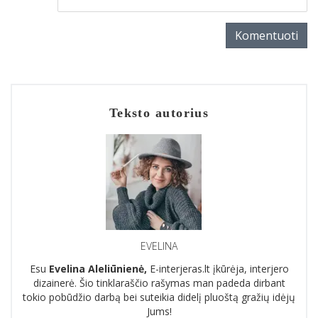
Komentuoti
Teksto autorius
EVELINA
Esu
Evelina Aleliūnienė,
E-interjeras.lt įkūrėja, interjero
dizainerė. Šio tinklaraščio rašymas man padeda dirbant
tokio pobūdžio darbą bei suteikia didelį pluoštą gražių idėjų
Jums!