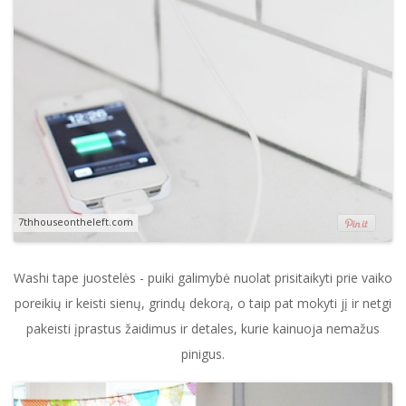
7thhouseontheleft.com
Washi tape juostelės - puiki galimybė nuolat prisitaikyti prie vaiko
poreikių ir keisti sienų, grindų dekorą, o taip pat mokyti jį ir netgi
pakeisti įprastus žaidimus ir detales, kurie kainuoja nemažus
pinigus.