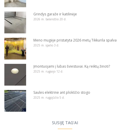
Grindys garaže ir katilinėje
2026 m. balandžio 20 d.
Meno mugėje pristatyta 2026 metų Tikkurila spalva
2025 m. spalio 3 d.
Įmontuojami į lubas šviestuvai. Ką reiktų žinoti?
2025 m. rugsėjo 12 d.
Saulės elektrinė ant plokščio stogo
2025 m. rugpjūčio 5 d.
SUSIJĘ TAG'AI