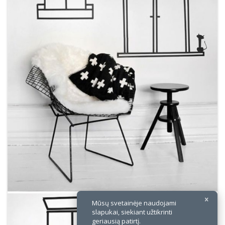
×
Mūsų svetainėje naudojami
slapukai, siekiant užtikrinti
geriausią patirtį.