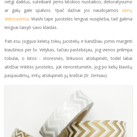
netgi daiktus, suteikiant jiems kitokios nuotaikos, dekoratyvumo
ar galų gale spalvos. Ypač dažnai jos naudojamos
sienų
dekoravimui
. Washi tape juostelės lengvai nusiplėšia, tad galima
lengvai taisyti savo klaidas.
Pati esu įsigijusi keletą tokių juostelių ir bandžiau jomis marginti
kiaušinius per šv. Velykas, tačiau pastebėjau, jog vienos prilimpa
tobulai, o kitos - storesnės, linkusios atsilupinėti, todėl labai
atidžiai rinkitės juosteles, juk nenorėtumėte, jog po kelių klavišų
paspaudimų, imtų atsilupinėti jų kraštai (žr. žemiau).