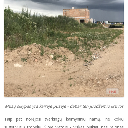
Mūsų sklypas yra kairėje pusėje - dabar ten juodžemio krūvos
Taip pat norėjosi tvarkingų kaimyninių namų, ne kokių
sugriuvusių trobelių. Šioje vietoje - viskas puikiai, nes rajonas