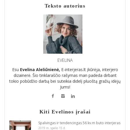
Teksto autorius
EVELINA
Esu
Evelina Aleliūnienė,
E-interjeras.lt įkūrėja, interjero
dizainerė. Šio tinklaraščio rašymas man padeda dirbant
tokio pobūdžio darbą bei suteikia didelį pluoštą gražių idėjų
Jums!
Kiti Evelinos įrašai
Spalvingas ir tendencingas 56 kv.m buto interjeras
2019 m. spalio 15 d.