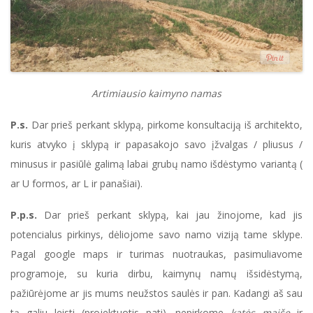
Artimiausio kaimyno namas
P.s.
Dar prieš perkant sklypą, pirkome konsultaciją iš architekto,
kuris atvyko į sklypą ir papasakojo savo įžvalgas / pliusus /
minusus ir pasiūlė galimą labai grubų namo išdėstymo variantą (
ar U formos, ar L ir panašiai).
P.p.s.
Dar prieš perkant sklypą, kai jau žinojome, kad jis
potencialus pirkinys, dėliojome savo namo viziją tame sklype.
Pagal google maps ir turimas nuotraukas, pasimuliavome
programoje, su kuria dirbu, kaimynų namų išsidėstymą,
pažiūrėjome ar jis mums neužstos saulės ir pan. Kadangi aš sau
tą galiu leisti (projektuotis pati), nepirkome
katės maiše
ir