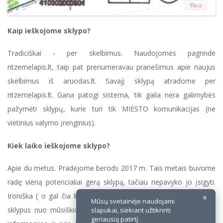
Kaip ieškojome sklypo?
Tradiciškai - per skelbimus. Naudojomės pagrinde
ntzemelapis.lt, taip pat prenumeravau pranešimus apie naujus
skelbimus iš aruodas.lt. Savajį sklypą atradome per
ntzemelapis.lt. Gana patogi sistema, tik gaila nėra galimybės
pažymėti sklypų, kurie turi tik MIESTO komunikacijas (ne
vietinius valymo įrenginius).
Kiek laiko ieškojome sklypo?
Apie du metus. Pradėjome berods 2017 m. Tais metais buvome
radę vieną potencialiai gerą sklypą, tačiau nepavyko jo įsigyti.
Ironiška ( o gal čia likimo ženklas), jog tas sklypas yra per du
Mūsų svetainėje naudojami
sklypus nuo mūsiškio, tad jau tada išsiaiškinome didžiają dalį
slapukai, siekiant užtikrinti
geriausią patirtį.