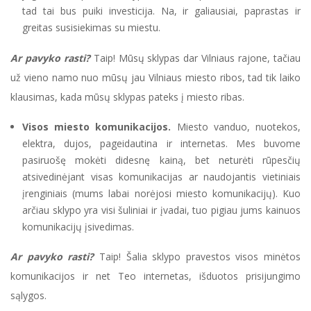
tad tai bus puiki investicija. Na, ir galiausiai, paprastas ir
greitas susisiekimas su miestu.
Ar pavyko rasti?
Taip! Mūsų sklypas dar Vilniaus rajone, tačiau
už vieno namo nuo mūsų jau Vilniaus miesto ribos, tad tik laiko
klausimas, kada mūsų sklypas pateks į miesto ribas.
Visos miesto komunikacijos.
Miesto vanduo, nuotekos,
elektra, dujos, pageidautina ir internetas. Mes buvome
pasiruošę mokėti didesnę kainą, bet neturėti rūpesčių
atsivedinėjant visas komunikacijas ar naudojantis vietiniais
įrenginiais (mums labai norėjosi miesto komunikacijų). Kuo
arčiau sklypo yra visi šuliniai ir įvadai, tuo pigiau jums kainuos
komunikacijų įsivedimas.
Ar pavyko rasti?
Taip! Šalia sklypo pravestos visos minėtos
komunikacijos ir net Teo internetas, išduotos prisijungimo
sąlygos.