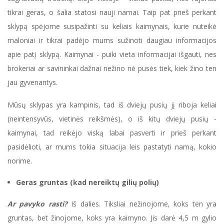
tikrai geras, o šalia statosi nauji namai. Taip pat prieš perkant
sklypą spėjome susipažinti su keliais kaimynais, kurie nuteikė
maloniai ir tikrai padėjo mums sužinoti daugiau informacijos
apie patį sklypą. Kaimynai - puiki vieta informacijai išgauti, nes
brokeriai ar savininkai dažnai nežino nė pusės tiek, kiek žino ten
jau gyvenantys.
Mūsų sklypas yra kampinis, tad iš dviejų pusių jį riboja keliai
(neintensyvūs, vietinės reikšmės), o iš kitų dviejų pusių -
kaimynai, tad reikėjo viską labai pasverti ir prieš perkant
pasidėlioti, ar mums tokia situacija leis pastatyti namą, kokio
norime.
Geras gruntas (kad nereiktų gilių polių)
Ar pavyko rasti?
Iš dalies. Tiksliai nežinojome, koks ten yra
gruntas, bet žinojome, koks yra kaimyno. Jis darė 4,5 m gylio