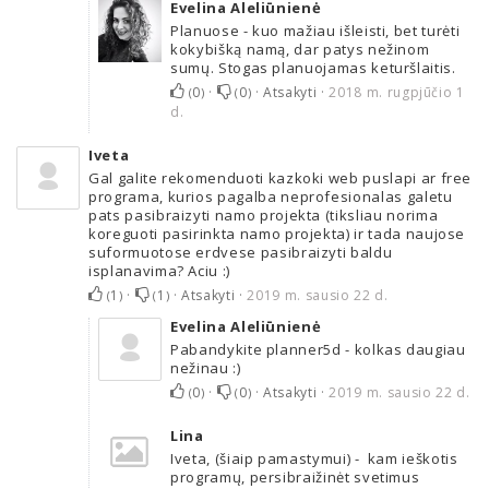
Evelina Aleliūnienė
Planuose - kuo mažiau išleisti, bet turėti
kokybišką namą, dar patys nežinom
sumų. Stogas planuojamas keturšlaitis.
0
·
0
·
Atsakyti
·
2018 m. rugpjūčio 1
(
)
(
)
d.
Iveta
Gal galite rekomenduoti kazkoki web puslapi ar free
programa, kurios pagalba neprofesionalas galetu
pats pasibraizyti namo projekta (tiksliau norima
koreguoti pasirinkta namo projekta) ir tada naujose
suformuotose erdvese pasibraizyti baldu
isplanavima? Aciu :)
1
·
1
·
Atsakyti
·
2019 m. sausio 22 d.
(
)
(
)
Evelina Aleliūnienė
Pabandykite planner5d - kolkas daugiau
nežinau :)
0
·
0
·
Atsakyti
·
2019 m. sausio 22 d.
(
)
(
)
Lina
Iveta, (šiaip pamastymui) - kam ieškotis
programų, persibraižinėt svetimus