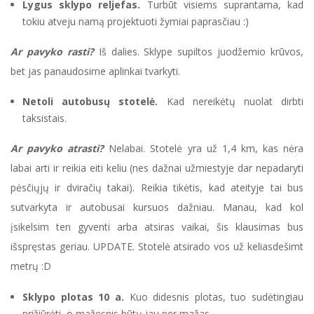
Lygus sklypo reljefas.
Turbūt visiems suprantama, kad
tokiu atveju namą projektuoti žymiai paprasčiau :)
Ar pavyko rasti?
Iš dalies. Sklype supiltos juodžemio krūvos,
bet jas panaudosime aplinkai tvarkyti.
Netoli autobusų stotelė.
Kad nereikėtų nuolat dirbti
taksistais.
Ar pavyko atrasti?
Nelabai. Stotelė yra už 1,4 km, kas nėra
labai arti ir reikia eiti keliu (nes dažnai užmiestyje dar nepadaryti
pėsčiųjų ir dviračių takai). Reikia tikėtis, kad ateityje tai bus
sutvarkyta ir autobusai kursuos dažniau. Manau, kad kol
įsikelsim ten gyventi arba atsiras vaikai, šis klausimas bus
išspręstas geriau. UPDATE. Stotelė atsirado vos už keliasdešimt
metrų :D
Sklypo plotas 10 a.
Kuo didesnis plotas, tuo sudėtingiau
prižiūrėti, o mažesnis būtų jau per mažas.