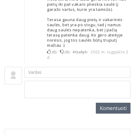
pietų iki pat vakaro plieskia saulė (į
garažo vartus, kurie yra tamsūs).
Terasa gauna daug pietų ir vakarinės
saulės, bet yra po stogu, tad į namus
daug saulės nepatenka, bet į pačią
terasą patenka daug. Ko gero ateityje
norėsis, jog tos saulės būtų truputį
mažiau :)
0
·
0
·
Atsakyti
·
2022 m. rugpjūčio 2
(
)
(
)
d.
Komentuoti