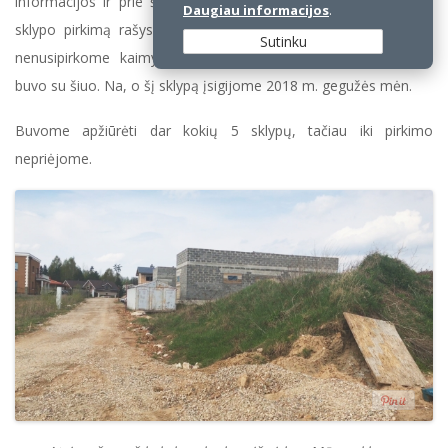
informacijos ir prie šio sklypo nereikėjo gaišti tiek laiko. Apie
Daugiau informacijos
.
sklypo pirkimą rašysiu
kitoje temoje
. Sužinosite, kodėl vis tik
Sutinku
nenusipirkome kaimyninio sklypo ir kokia pirkimo procedūra
buvo su šiuo. Na, o šį sklypą įsigijome 2018 m. gegužės mėn.
Buvome apžiūrėti dar kokių 5 sklypų, tačiau iki pirkimo
nepriėjome.