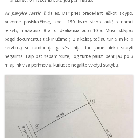
Ar pavyko rasti?
Iš dalies. Dar prieš pradedant ieškoti sklypo,
buvome pasiskaičiavę, kad ~150 kv.m vieno aukšto namui
reikėtų mažiausiai 8 a, o idealiausia būtų 10 a. Mūsų sklypas
pagal dokumentus tiek ir užima (+2 a kelio), tačiau turi 5 m kelio
servitutą su raudonaja gatvės linija, tad jame nieko statyti
negalima. Taip pat nepamirškite, jog turite palikti bent jau po 3
m aplink visą perimetrą, kuriuose negalite vykdyti statybų.