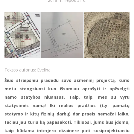
2018 m. liepos 31 d.
Teksto autorius:
Evelina
Šiuo straipsniu pradedu savo asmeninį projektą, kurio
metu stengsiuosi kuo išsamiau aprašyti ir apžvelgti
namo statybos niuansus. Taip, taip, mes su vyru
statysimės namą! Iki realios pradžios (t.y. pamatų
statymo ir kitų fizinių darbų) dar praeis nemažai laiko,
tačiau jau turiu ką papasakoti. Tikiuosi, jums bus įdomu,
kaip būdama interjero dizainere pati susiprojektuosiu