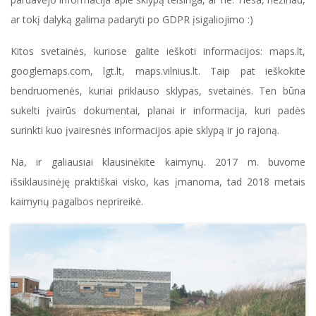
ar tokį dalyką galima padaryti po GDPR įsigaliojimo :)
Kitos svetainės, kuriose galite ieškoti informacijos: maps.lt,
googlemaps.com, lgt.lt, maps.vilnius.lt. Taip pat ieškokite
bendruomenės, kuriai priklauso sklypas, svetainės. Ten būna
sukelti įvairūs dokumentai, planai ir informacija, kuri padės
surinkti kuo įvairesnės informacijos apie sklypą ir jo rajoną.
Na, ir galiausiai klausinėkite kaimynų. 2017 m. buvome
išsiklausinėję praktiškai visko, kas įmanoma, tad 2018 metais
kaimynų pagalbos neprireikė.