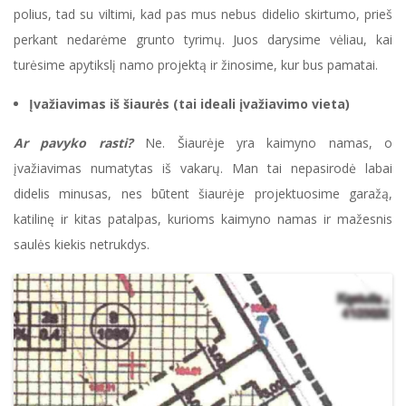
polius, tad su viltimi, kad pas mus nebus didelio skirtumo, prieš
perkant nedarėme grunto tyrimų. Juos darysime vėliau, kai
turėsime apytikslį namo projektą ir žinosime, kur bus pamatai.
Įvažiavimas iš šiaurės (tai ideali įvažiavimo vieta)
Ar pavyko rasti?
Ne. Šiaurėje yra kaimyno namas, o
įvažiavimas numatytas iš vakarų. Man tai nepasirodė labai
didelis minusas, nes būtent šiaurėje projektuosime garažą,
katilinę ir kitas patalpas, kurioms kaimyno namas ir mažesnis
saulės kiekis netrukdys.