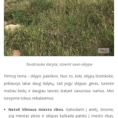
Nuotrauka daryta, stovint savo sklype
Pirmoji tema - sklypo paieškos. Nuo to, kokį sklypą išsirinksite,
priklausys labai daug dalykų, tad jeigu sklypas geras, turėsite
mažiau bėdų ir daugiau laisvės statant savuosius namus. Mes
turėjome tokius reikalavimus:
Netoli Vilniaus miesto ribos
. Galvodami į ateitį, žinome,
jog miestas plėsis ir sklypas kažkada pateks į miesto ribas,