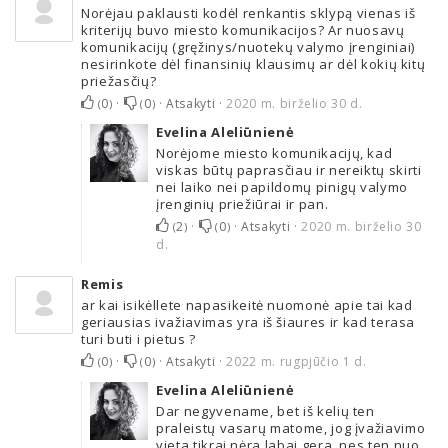
Norėjau paklausti kodėl renkantis sklypą vienas iš
kriterijų buvo miesto komunikacijos? Ar nuosavų
komunikacijų (gręžinys/nuotekų valymo įrenginiai)
nesirinkote dėl finansinių klausimų ar dėl kokių kitų
priežasčių?
0
·
0
·
Atsakyti
·
2020 m. birželio 30 d.
(
)
(
)
Evelina Aleliūnienė
Norėjome miesto komunikacijų, kad
viskas būtų paprasčiau ir nereiktų skirti
nei laiko nei papildomų pinigų valymo
įrenginių priežiūrai ir pan.
2
·
0
·
Atsakyti
·
2020 m. birželio 30
(
)
(
)
d.
Remis
ar kai isikėllete napasikeitė nuomonė apie tai kad
geriausias ivažiavimas yra iš šiaures ir kad terasa
turi buti i pietus ?
0
·
0
·
Atsakyti
·
2022 m. rugpjūčio 1 d.
(
)
(
)
Evelina Aleliūnienė
Dar negyvename, bet iš kelių ten
praleistų vasarų matome, jog įvažiavimo
vieta tikrai nėra labai gera, nes ten nuo