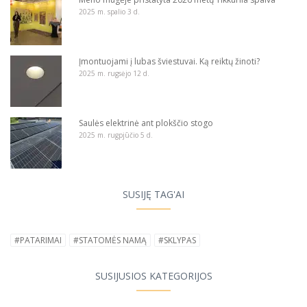
2025 m. spalio 3 d.
Įmontuojami į lubas šviestuvai. Ką reiktų žinoti?
2025 m. rugsėjo 12 d.
Saulės elektrinė ant plokščio stogo
2025 m. rugpjūčio 5 d.
SUSIJĘ TAG'AI
#PATARIMAI
#STATOMĖS NAMĄ
#SKLYPAS
SUSIJUSIOS KATEGORIJOS