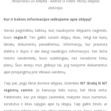
Atsiprašau už kokybę - kadras iš video. Mūsų sklypas
dešinėje.
Kur ir kokios informacijos ieškojome apie sklypą?
Vienas pagrindinių šaltinių, kurį naudojome sklypams nagrinėti,
buvo
regia.lt
. Ten galite surasti sklypų ribas, netgi kai kurių
detalių dokumentų pavadinimus, informaciją, kur pravesta
elektra ir dujos ir dar daug naudingos informacijos. Kas liečia
miesto vandentiekį, buvo sudėtingiau, nes neradome tokių
planų. Šiuo atveju mus gelbėjo tai, jog turėjome dokumentus
apie prisijungimą prie Vilniaus vandenų.
Taip pat, jeigu tikrai domina sklypas, išsiimkite
NT išrašą iš NT
registrų centro
. Jis kainuoja kelis eurus, bet tikrai verta.
Patikrinsite, kas yra sklypo savininkai, matysite visus numerius,
servitutus ir kitas sąlygas apie tą sklypą. Taip galite žinoti, ar
pardavėjo informacija apie sklypą teisinga, ar ne. Tiesa, nežinau,