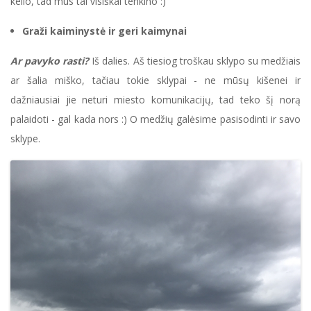
kelio, tad mus tai visiškai tenkino :)
Graži kaiminystė ir geri kaimynai
Ar pavyko rasti?
Iš dalies. Aš tiesiog troškau sklypo su medžiais
ar šalia miško, tačiau tokie sklypai - ne mūsų kišenei ir
dažniausiai jie neturi miesto komunikacijų, tad teko šį norą
palaidoti - gal kada nors :) O medžių galėsime pasisodinti ir savo
sklype.