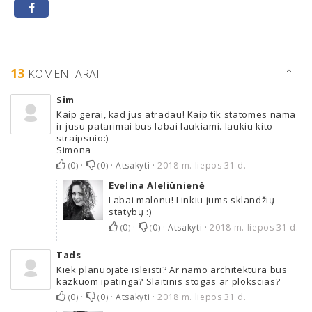
13
KOMENTARAI
Sim
Kaip gerai, kad jus atradau! Kaip tik statomes nama
ir jusu patarimai bus labai laukiami. laukiu kito
straipsnio:)
Simona
0
·
0
·
Atsakyti
·
2018 m. liepos 31 d.
(
)
(
)
Evelina Aleliūnienė
Labai malonu! Linkiu jums sklandžių
statybų :)
0
·
0
·
Atsakyti
·
2018 m. liepos 31 d.
(
)
(
)
Tads
Kiek planuojate isleisti? Ar namo architektura bus
kazkuom ipatinga? Slaitinis stogas ar plokscias?
0
·
0
·
Atsakyti
·
2018 m. liepos 31 d.
(
)
(
)