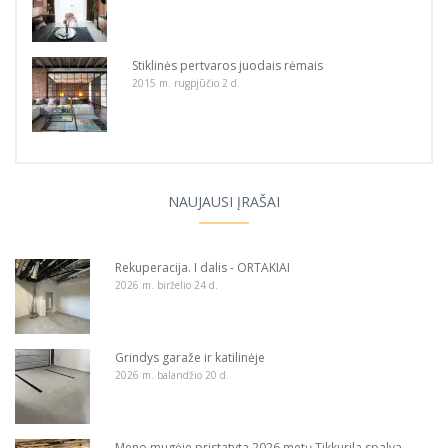
Stiklinės pertvaros juodais rėmais
2015 m. rugpjūčio 2 d.
NAUJAUSI ĮRAŠAI
Rekuperacija. I dalis - ORTAKIAI
2026 m. birželio 24 d.
Grindys garaže ir katilinėje
2026 m. balandžio 20 d.
Meno mugėje pristatyta 2026 metų Tikkurila spalva