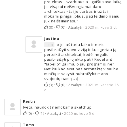
projektus - svarbiausia - gaišti savo laiką,
jei visą tai neišvengiamai daro
architektas> tai jo darbas ir už tai
mokami pinigai, plius, pati leidimo namui
juk neišsiiminėsi.?
0
·
0
·
Atsakyti
·
2020 m. kovo 3 d.
(
)
(
)
Justina
o jei aš turiu laiko ir noriu
Lina
pasibraižyti savo viziją ir kuo geriau ją
perteikti architektui, kodėl negaliu
pasibraižyti projekto pati? Kodėl ant
"lapelio" galima, o jau programoj ne?
Netikiu kad eisit pas architektą visai be
minčių ir sakysit nubraižykit mano
svajonių namą... :)
3
·
0
·
Atsakyti
·
2021 m. vasario 15
(
)
(
)
d.
Kestis
Iveta, naudokit nemokama sketchup..
0
·
1
·
Atsakyti
·
2020 m. kovo 5 d.
(
)
(
)
Toms