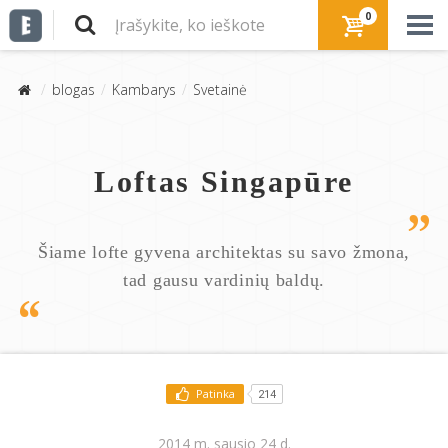
0
blogas
Kambarys
Svetainė
Loftas Singapūre
Šiame lofte gyvena architektas su savo žmona,
tad gausu vardinių baldų.
Patinka
214
2014 m. sausio 24 d.