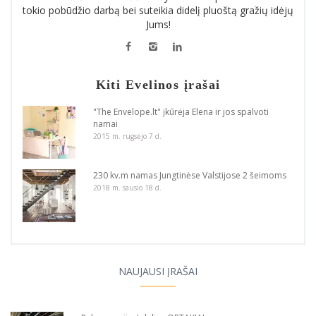
tokio pobūdžio darbą bei suteikia didelį pluoštą gražių idėjų
Jums!
Kiti Evelinos įrašai
"The Envelope.lt" įkūrėja Elena ir jos spalvoti
namai
2015 m. rugsėjo 7 d.
230 kv.m namas Jungtinėse Valstijose 2 šeimoms
2018 m. sausio 18 d.
NAUJAUSI ĮRAŠAI