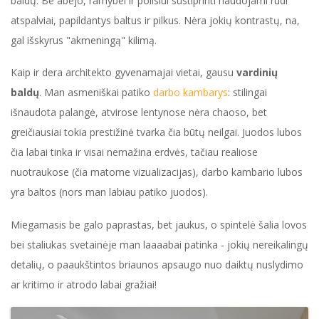
baldų. Be abejo, ramybei ir poilsiui sustiprinti naudojami rudi
atspalviai, papildantys baltus ir pilkus. Nėra jokių kontrastų, na,
gal išskyrus "akmeningą" kilimą.
Kaip ir dera architekto gyvenamajai vietai, gausu
vardinių
baldų
. Man asmeniškai patiko
darbo kambarys
: stilingai
išnaudota palangė, atvirose lentynose nėra chaoso, bet
greičiausiai tokia prestižinė tvarka čia būtų neilgai. Juodos lubos
čia labai tinka ir visai nemažina erdvės, tačiau realiose
nuotraukose (čia matome vizualizacijas), darbo kambario lubos
yra baltos (nors man labiau patiko juodos).
Miegamasis be galo paprastas, bet jaukus, o spintelė šalia lovos
bei staliukas svetainėje man laaaabai patinka - jokių nereikalingų
detalių, o paaukštintos briaunos apsaugo nuo daiktų nuslydimo
ar kritimo ir atrodo labai gražiai!