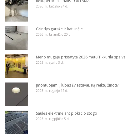
Rekuperacija. I dalis - ORTAKIAI
2026 m. birželio 24 d.
Grindys garaže ir katilinėje
2026 m. balandžio 20 d.
Meno mugėje pristatyta 2026 metų Tikkurila spalva
2025 m. spalio 3 d.
Įmontuojami į lubas šviestuvai. Ką reiktų žinoti?
2025 m. rugsėjo 12 d.
Saulės elektrinė ant plokščio stogo
2025 m. rugpjūčio 5 d.