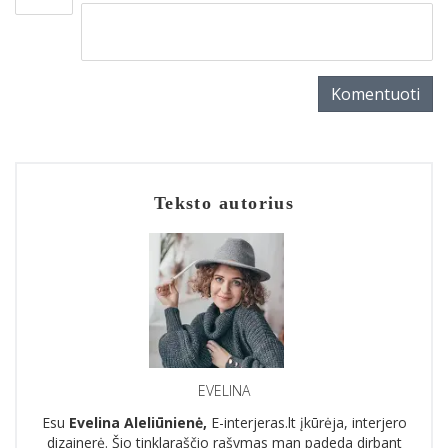
Komentuoti
Teksto autorius
EVELINA
Esu
Evelina Aleliūnienė,
E-interjeras.lt įkūrėja, interjero
dizainerė. Šio tinklaraščio rašymas man padeda dirbant