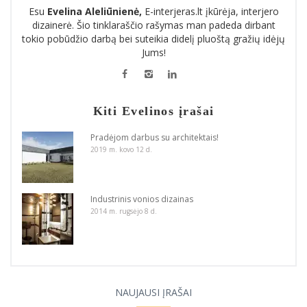
Esu
Evelina Aleliūnienė,
E-interjeras.lt įkūrėja, interjero
dizainerė. Šio tinklaraščio rašymas man padeda dirbant
tokio pobūdžio darbą bei suteikia didelį pluoštą gražių idėjų
Jums!
Kiti Evelinos įrašai
Pradėjom darbus su architektais!
2019 m. kovo 12 d.
Industrinis vonios dizainas
2014 m. rugsėjo 8 d.
NAUJAUSI ĮRAŠAI