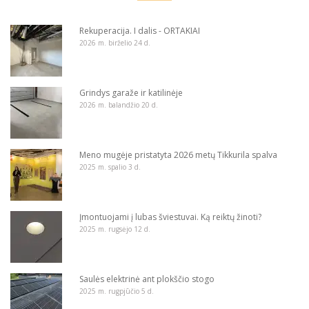
Rekuperacija. I dalis - ORTAKIAI
2026 m. birželio 24 d.
Grindys garaže ir katilinėje
2026 m. balandžio 20 d.
Meno mugėje pristatyta 2026 metų Tikkurila spalva
2025 m. spalio 3 d.
Įmontuojami į lubas šviestuvai. Ką reiktų žinoti?
2025 m. rugsėjo 12 d.
Saulės elektrinė ant plokščio stogo
2025 m. rugpjūčio 5 d.