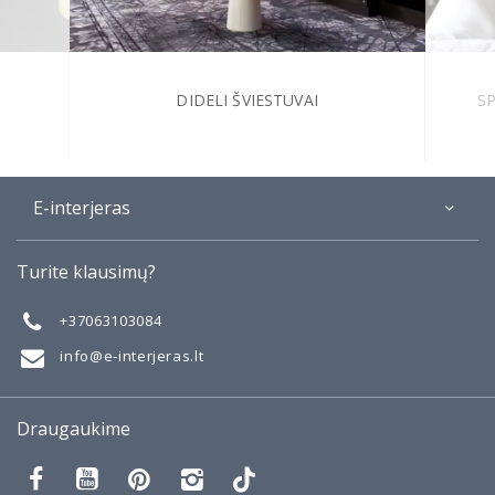
DIDELI ŠVIESTUVAI
S
E-interjeras
Apie
Turite klausimų?
Galerija
Mano darbai
+37063103084
Taisyklės
info@e-interjeras.lt
Draugaukime