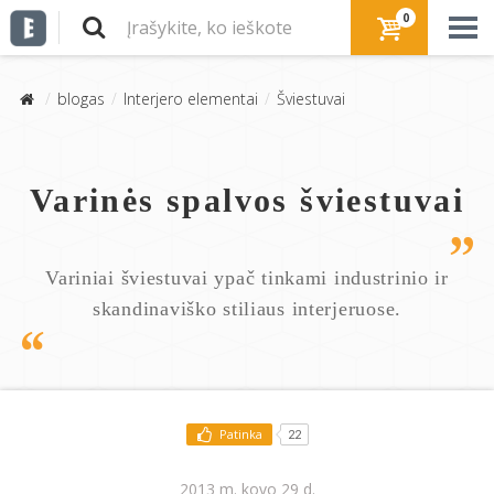
0
blogas
Interjero elementai
Šviestuvai
Varinės spalvos šviestuvai
Variniai šviestuvai ypač tinkami industrinio ir
skandinaviško stiliaus interjeruose.
Patinka
22
2013 m. kovo 29 d.