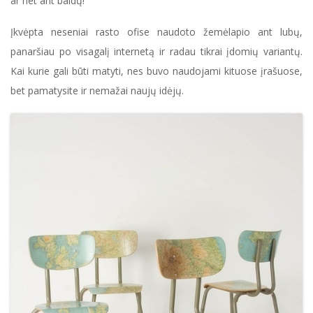
ar net ant baldų!
Įkvėpta neseniai rasto ofise naudoto žemėlapio ant lubų,
panaršiau po visagalį internetą ir radau tikrai įdomių variantų.
Kai kurie gali būti matyti, nes buvo naudojami kituose įrašuose,
bet pamatysite ir nemažai naujų idėjų.