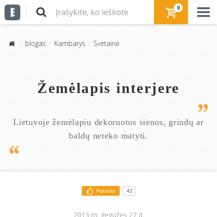
0
blogas
Kambarys
Svetainė
Žemėlapis interjere
Lietuvoje žemėlapiu dekoruotos sienos, grindų ar
baldų neteko matyti.
Patinka
42
2013 m. gegužės 27 d.