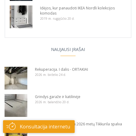
Idėjos, kur panaudoti IKEA Nordli kolekcijos
komodas
2019 m. rugpjūčio 20 d.
NAUJAUSI ĮRAŠAI
Rekuperacija. I dalis - ORTAKIAI
2026 m. birželio 24 d.
Grindys garaže ir katilinėje
2026 m. balandžio 20 d.
Meno mugėje pristatyta 2026 metų Tikkurila spalva
Konsultacija internetu
2025 m. spalio 3 d.