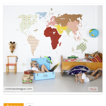
conbotasdeagua.com