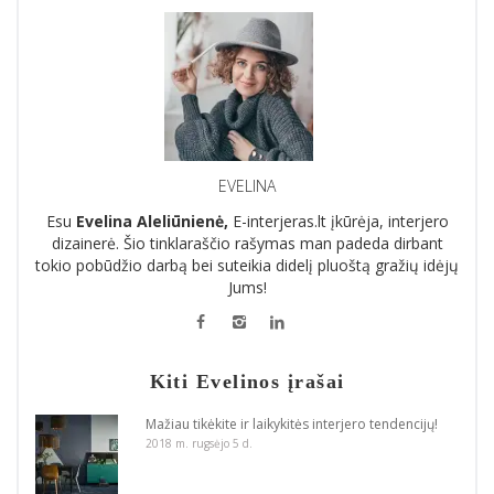
EVELINA
Esu
Evelina Aleliūnienė,
E-interjeras.lt įkūrėja, interjero
dizainerė. Šio tinklaraščio rašymas man padeda dirbant
tokio pobūdžio darbą bei suteikia didelį pluoštą gražių idėjų
Jums!
Kiti Evelinos įrašai
Mažiau tikėkite ir laikykitės interjero tendencijų!
2018 m. rugsėjo 5 d.