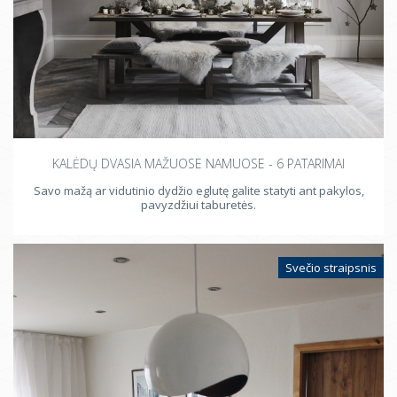
KALĖDŲ DVASIA MAŽUOSE NAMUOSE - 6 PATARIMAI
Savo mažą ar vidutinio dydžio eglutę galite statyti ant pakylos,
pavyzdžiui taburetės.
Svečio straipsnis