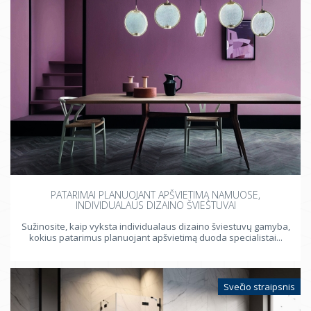
PATARIMAI PLANUOJANT APŠVIETIMĄ NAMUOSE,
INDIVIDUALAUS DIZAINO ŠVIESTUVAI
Sužinosite, kaip vyksta individualaus dizaino šviestuvų gamyba,
kokius patarimus planuojant apšvietimą duoda specialistai...
Svečio straipsnis