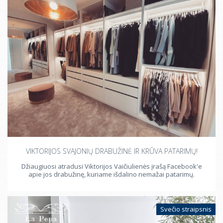
VIKTORIJOS SVAJONIŲ DRABUŽINĖ IR KRŪVA PATARIMŲ!
Džiaugiuosi atradusi Viktorijos Vaičiulienės įrašą Facebook'e
apie jos drabužinę, kuriame išdalino nemažai patarimų.
Svečio straipsnis