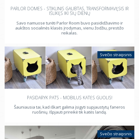
PARLOR DOMES - STIKLINIS GAUBTAS, TRANSFORMAVĘSIS IR
IŠLIKĘS IKI ŠIŲ DIENŲ
Savo namuose turėti Parlor Room buvo pasididžiavimo ir
aukštos socialinės klasės įrodymas, vienu žodžiu, prestižo
reikalas.
Svečio straipsnis
PASIDARYK PATS - MOBILUS KATĖS GUOLIS!
Šauniausia tai, kad iškart galima įsigyti supjaustytų faneros
ruošinių. Išpjauti prireikė tik katės landą.
Svečio straipsnis