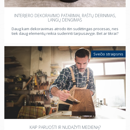
INTERJERO DEKORAVIMO PATARIMAI, RAŠTŲ DERINIMAS,
LANGŲ DENGIMAS
Daug kam dekoravimas atrodo itin sudėtingas procesas, nes
tiek daug elementų reikia suderinti tarpusavyje. Bet ar tikrai?
Svečio straipsnis
KAIP PARUOŠTI IR NUDAŽYTI MEDIENĄ?