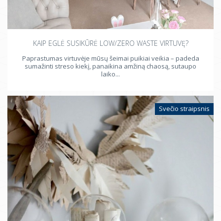
KAIP EGLĖ SUSIKŪRĖ LOW/ZERO WASTE VIRTUVĘ?
Paprastumas virtuvėje mūsų šeimai puikiai veikia – padeda
sumažinti streso kiekį, panaikina amžiną chaosą, sutaupo
laiko...
Svečio straipsnis