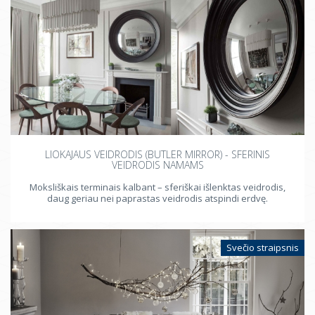
LIOKAJAUS VEIDRODIS (BUTLER MIRROR) - SFERINIS
VEIDRODIS NAMAMS
Moksliškais terminais kalbant – sferiškai išlenktas veidrodis,
daug geriau nei paprastas veidrodis atspindi erdvę.
Svečio straipsnis