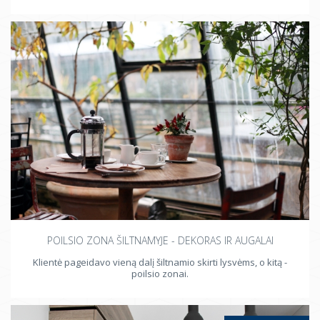
POILSIO ZONA ŠILTNAMYJE - DEKORAS IR AUGALAI
Klientė pageidavo vieną dalį šiltnamio skirti lysvėms, o kitą -
poilsio zonai.