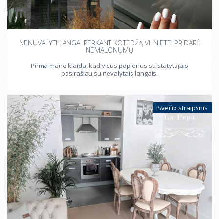
NENUVALYTI LANGAI PERKANT KOTEDŽĄ VILNIETEI PRIDARĖ
NEMALONUMŲ
Pirma mano klaida, kad visus popierius su statytojais
pasirašiau su nevalytais langais.
Svečio straipsnis