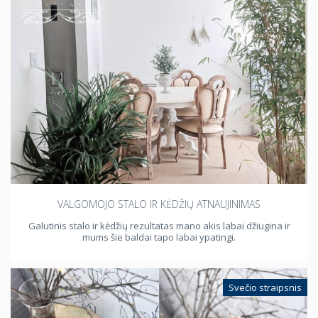
VALGOMOJO STALO IR KĖDŽIŲ ATNAUJINIMAS
Galutinis stalo ir kėdžių rezultatas mano akis labai džiugina ir
mums šie baldai tapo labai ypatingi.
Svečio straipsnis