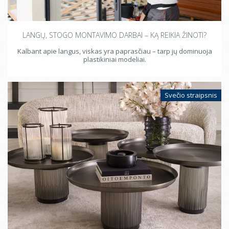
LANGŲ, STOGO MONTAVIMO DARBAI – KĄ REIKIA ŽINOTI?
Kalbant apie langus, viskas yra paprasčiau – tarp jų dominuoja
plastikiniai modeliai.
Svečio straipsnis