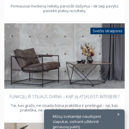
Pirmiausiai medieną reikėtų paruošti dažymui – tik taip pavyks
pasiekti puikių rezultatų.
Svečio straipsnis
×
FUNKCIJŲ IR STILIAUS DARNA – KAIP JĄ ATSKLEISTI INTERJERE?
Tai, kas gražu, ne visada būna praktiška ir priešingai – tai, kas
praktiška, ne visada būna gražu. Kaip tai suderinti?
Mūsų svetainėje naudojami
slapukai, siekiant užtikrinti
geriausią patirtį.