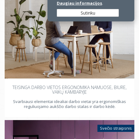
Svečio straipsnis
Daugiau informacijos
.
Sutinku
TEISINGA DARBO VIETOS ERGONOMIKA NAMUOSE, BIURE,
VAIKŲ KAMBARYJE
Svarbiausi elementai idealiai darbo vietai yra ergonomiškas
reguliuojamo aukščio darbo stalas ir darbo kėdė.
Svečio straipsnis