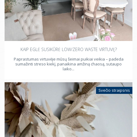
KAIP EGLĖ SUSIKŪRĖ LOW/ZERO WASTE VIRTUVĘ?
Paprastumas virtuvėje mūsų šeimai puikiai veikia – padeda
sumažinti streso kiekį, panaikina amžiną chaosą, sutaupo
laiko...
Svečio straipsnis