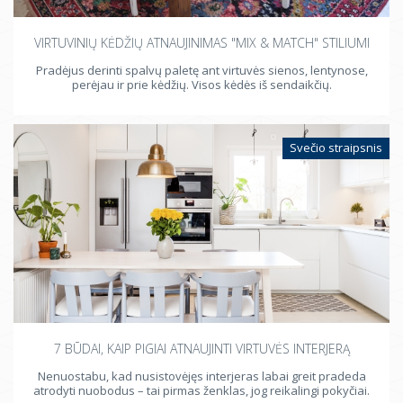
VIRTUVINIŲ KĖDŽIŲ ATNAUJINIMAS "MIX & MATCH" STILIUMI
Pradėjus derinti spalvų paletę ant virtuvės sienos, lentynose,
perėjau ir prie kėdžių. Visos kėdės iš sendaikčių.
Svečio straipsnis
7 BŪDAI, KAIP PIGIAI ATNAUJINTI VIRTUVĖS INTERJERĄ
Nenuostabu, kad nusistovėjęs interjeras labai greit pradeda
atrodyti nuobodus – tai pirmas ženklas, jog reikalingi pokyčiai.