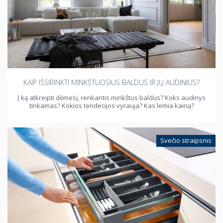
KAIP IŠSIRINKTI MINKŠTUOSIUS BALDUS IR JŲ AUDINIUS?
Į ką atkreipti dėmesį, renkantis minkštus baldus? Koks audinys
tinkamas? Kokios tendecijos vyrauja? Kas lemia kainą?
Svečio straipsnis