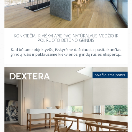
KONKREČIAI IR AIŠKAI APIE PVC, NATŪRALAUS MEDŽIO IR
POLIRUOTO BETONO GRINDIS
Kad būtume objektyvūs, išskyrėme dažniausiai pasitaikančias
grindų rūšis ir paklausėme kiekvienos grindų rūšies ekspertų...
Svečio straipsnis