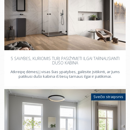
5 SAVYBĖS, KURIOMIS TURI PASIŽYMĖTI ILGAI TARNAUSIANTI
DUŠO KABINA
Atkreipę dėmesį į visas šias ypatybes, galėsite įsitikinti, ar Jums
patikusi dušo kabina iš tiesų tarnaus ilgai ir patikimai.
Svečio straipsnis