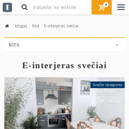
0
blogas
Kita
E-interjeras svečiai
KITA
Pliusai / minusai
E-interjeras svečiai
Interviu
E-interjeras svečiai
Dizaino objektai
Svečio straipsnis
Daiktų istorijos