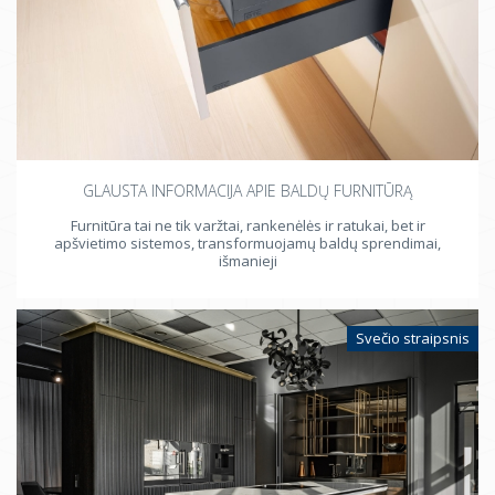
GLAUSTA INFORMACIJA APIE BALDŲ FURNITŪRĄ
Furnitūra tai ne tik varžtai, rankenėlės ir ratukai, bet ir
apšvietimo sistemos, transformuojamų baldų sprendimai,
išmanieji
Svečio straipsnis