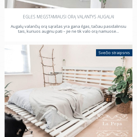
EGLĖS MĖGSTAMIAUSI ORĄ VALANTYS AUGALAI
Augalų valančių orą sąrašas yra gana ilgas, tačiau pasidalinsiu
tais, kuriuos auginu pati – jie ne tik valo orą namuose...
Svečio straipsnis