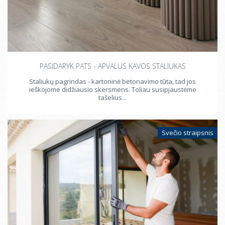
PASIDARYK PATS - APVALUS KAVOS STALIUKAS
Staliukų pagrindas - kartoninė betonavimo tūta, tad jos
ieškojome didžiausio skersmens. Toliau susipjaustėme
tašelius...
Svečio straipsnis