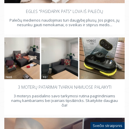
EGLĖS "PASIDARYK PATS" LOVA IŠ PALEČIŲ
Palečių medienos naudojimas turi daugybę pliusų. Jos pigios, jų
nesunku gauti nemokamai, o sveikas ir stiprus medis...
3 MOTERŲ PATARIMAI TVARKAI NAMUOSE PALAIKYTI
3 moterys pasidalino savo tarkymosi rutina pagrindiniams
namų kambariams bei įvairiais tips&tricks. Skaitykite daugiau
čia!
Svečio straipsnis