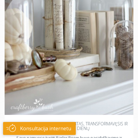
PARLOR DOMES - STIKLINIS GAUBTAS, TRANSFORMAVĘSIS IR
Konsultacija internetu
IŠLIKĘS IKI ŠIŲ DIENŲ
Savo namuose turėti Parlor Room buvo pasididžiavimo ir