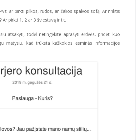
vz. ar pirkti pilkos, rudos, ar žalios spalvos sofą. Ar rinktis
Ar pirkti 1, 2 ar 3 šviestuvą ir t.t.
iu atsakyti, todėl netingėkite aprašyti erdvės, pridėti kuo
gu matysiu, kad trūksta kažkokios esminės informacijos