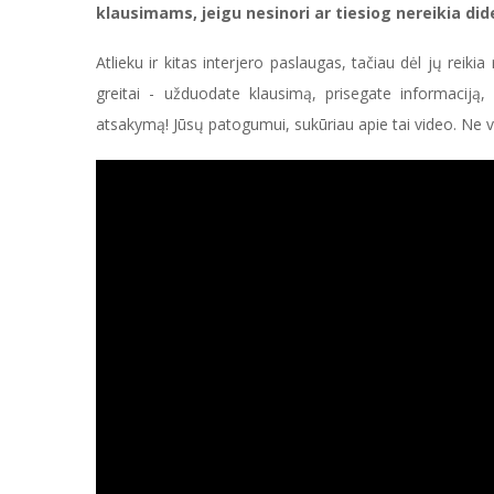
klausimams, jeigu nesinori ar tiesiog nereikia did
Atlieku ir kitas interjero paslaugas, tačiau dėl jų reik
greitai - užduodate klausimą, prisegate informaciją
atsakymą! Jūsų patogumui, sukūriau apie tai video. Ne vis