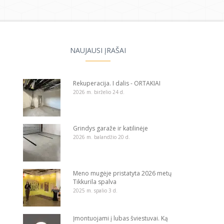
NAUJAUSI ĮRAŠAI
Rekuperacija. I dalis - ORTAKIAI
2026 m. birželio 24 d.
Grindys garaže ir katilinėje
2026 m. balandžio 20 d.
Meno mugėje pristatyta 2026 metų
Tikkurila spalva
2025 m. spalio 3 d.
Įmontuojami į lubas šviestuvai. Ką