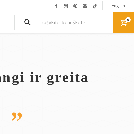
English
0
ngi ir greita
a