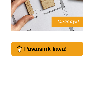
Pavaišink kava!