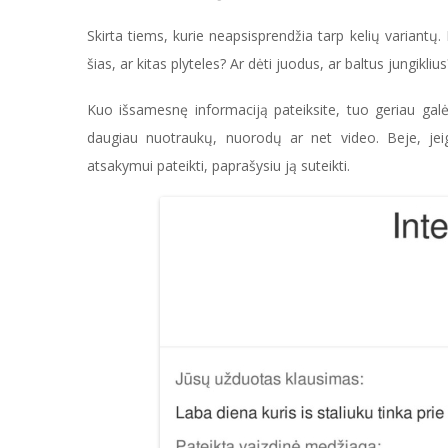
Skirta tiems, kurie neapsisprendžia tarp kelių variantų. P
šias, ar kitas plyteles? Ar dėti juodus, ar baltus jungiklius? 
Kuo išsamesnę informaciją pateiksite, tuo geriau galės
daugiau nuotraukų, nuorodų ar net video. Beje, jei
atsakymui pateikti, paprašysiu ją suteikti.