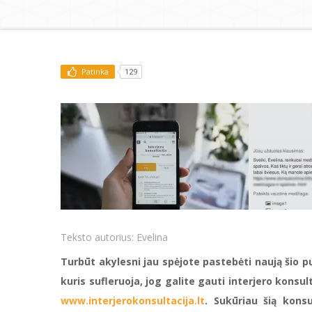
Patinka
129
Teksto autorius:
Evelina
Turbūt akylesni jau spėjote pastebėti naują šio p
kuris sufleruoja, jog galite gauti interjero konsul
www.interjerokonsultacija.lt
. Sukūriau šią kons