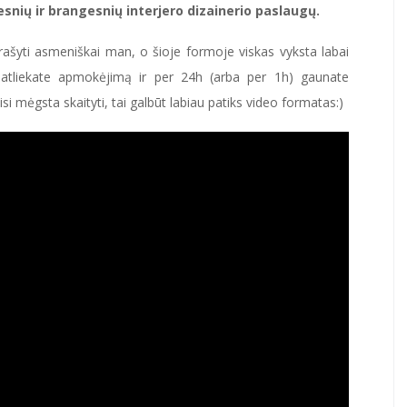
esnių ir brangesnių interjero dizainerio paslaugų.
ia rašyti asmeniškai man, o šioje formoje viskas vyksta labai
, atliekate apmokėjimą ir per 24h (arba per 1h) gaunate
i mėgsta skaityti, tai galbūt labiau patiks video formatas:)