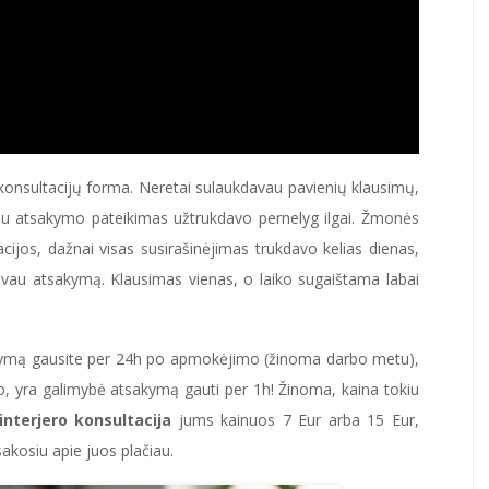
o konsultacijų forma. Neretai sulaukdavau pavienių klausimų,
čiau atsakymo pateikimas užtrukdavo pernelyg ilgai. Žmonės
ijos, dažnai visas susirašinėjimas trukdavo kelias dienas,
vau atsakymą. Klausimas vienas, o laiko sugaištama labai
sakymą gausite per 24h po apmokėjimo (žinoma darbo metu),
mo, yra galimybė atsakymą gauti per 1h! Žinoma, kaina tokiu
nterjero konsultacija
jums kainuos 7 Eur arba 15 Eur,
akosiu apie juos plačiau.