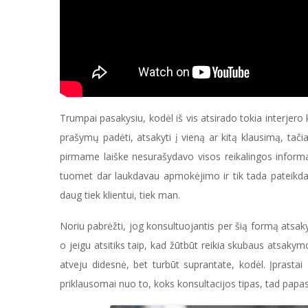
Trumpai pasakysiu, kodėl iš vis atsirado tokia interjer
prašymų padėti, atsakyti į vieną ar kitą klausimą, ta
pirmame laiške nesurašydavo visos reikalingos informac
tuomet dar laukdavau apmokėjimo ir tik tada pateikda
daug tiek klientui, tiek man.
Noriu pabrėžti, jog konsultuojantis per šią formą at
o jeigu atsitiks taip, kad žūtbūt reikia skubaus atsaky
atveju didesnė, bet turbūt suprantate, kodėl. Įprastai
i
priklausomai nuo to, koks konsultacijos tipas, tad papas