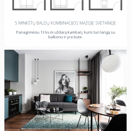
5 MINKŠTŲ BALDŲ KOMBINACIJOS MAŽOJE SVETAINĖJE
Panagrinėsiu 13 kv.m uždarą kambarį, kuris turi langą su
balkonu ir yra bute.