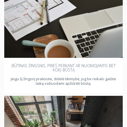
BŪTINAS ŽINGSNIS, PRIEŠ PERKANT AR NUOMOJANTIS BET
KOKĮ BŪSTĄ
Jeigu šį žingsnį praleisite, didelė tikimybė, jog be reikalo gaišite
laiką važiuodami apžiūrėti būstą.