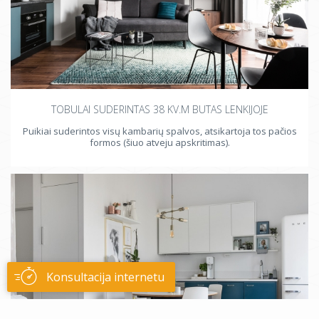
TOBULAI SUDERINTAS 38 KV.M BUTAS LENKIJOJE
Puikiai suderintos visų kambarių spalvos, atsikartoja tos pačios
formos (šiuo atveju apskritimas).
Konsultacija internetu