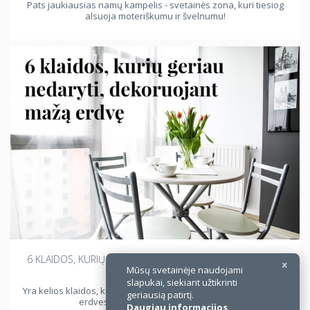
Pats jaukiausias namų kampelis - svetainės zona, kuri tiesiog
alsuoja moteriškumu ir švelnumu!
6 KLAIDOS, KURIŲ GERIAU NEDARYTI, DEKORUOJANT MAŽĄ
ERDVĘ
Mūsų svetainėje naudojami
slapukai, siekiant užtikrinti
Yra kelios klaidos, kurias daro naujakuriai, įrenginėdami mažas
geriausią patirtį.
erdves. Kokios jos ir kaip to išvengti?
Daugiau informacijos
.