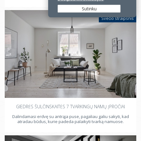
Sutinku
Svečio straipsnis
GIEDRĖS ŠULČINSKAITĖS 7 TVARKINGŲ NAMŲ ĮPROČIAI
Dalindamasi erdvę su antrąja puse, pagaliau galiu sakyti, kad
atradau būdus, kurie padeda palaikyti tvarką namuose.