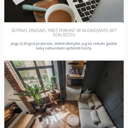
BŪTINAS ŽINGSNIS, PRIEŠ PERKANT AR NUOMOJANTIS BET
KOKĮ BŪSTĄ
Jeigu šį žingsnį praleisite, didelė tikimybė, jog be reikalo gaišite
laiką važiuodami apžiūrėti būstą.