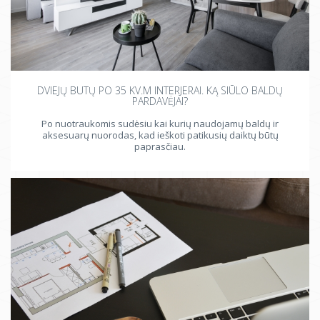
DVIEJŲ BUTŲ PO 35 KV.M INTERJERAI. KĄ SIŪLO BALDŲ
PARDAVĖJAI?
Po nuotraukomis sudėsiu kai kurių naudojamų baldų ir
aksesuarų nuorodas, kad ieškoti patikusių daiktų būtų
paprasčiau.