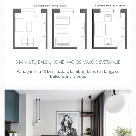
5 MINKŠTŲ BALDŲ KOMBINACIJOS MAŽOJE SVETAINĖJE
Panagrinėsiu 13 kv.m uždarą kambarį, kuris turi langą su
balkonu ir yra bute.