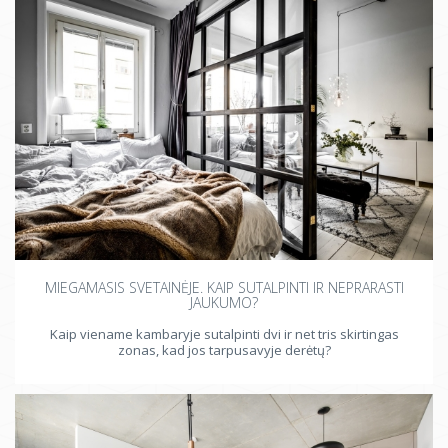
MIEGAMASIS SVETAINĖJE. KAIP SUTALPINTI IR NEPRARASTI
JAUKUMO?
Kaip viename kambaryje sutalpinti dvi ir net tris skirtingas
zonas, kad jos tarpusavyje derėtų?