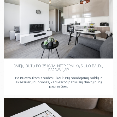
DVIEJŲ BUTŲ PO 35 KV.M INTERJERAI. KĄ SIŪLO BALDŲ
PARDAVĖJAI?
Po nuotraukomis sudėsiu kai kurių naudojamų baldų ir
aksesuarų nuorodas, kad ieškoti patikusių daiktų būtų
paprasčiau.