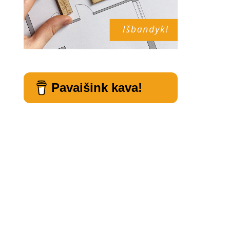
Pavaišink kava!