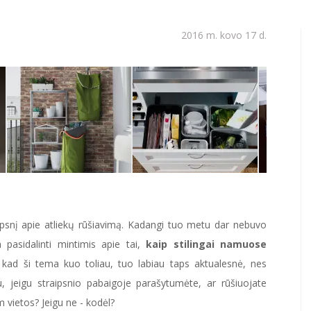
2016 m. kovo 17 d.
psnį apie atliekų rūšiavimą. Kadangi tuo metu dar nebuvo
 pasidalinti mintimis apie tai,
kaip stilingai namuose
 kad ši tema kuo toliau, tuo labiau taps aktualesnė, nes
, jeigu straipsnio pabaigoje parašytumėte, ar rūšiuojate
am vietos? Jeigu ne - kodėl?