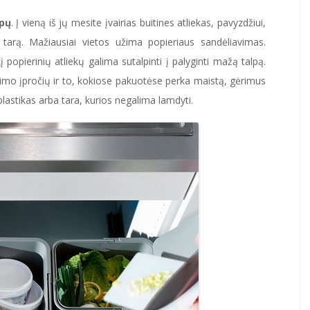
lpų
. Į vieną iš jų mesite įvairias buitines atliekas, pavyzdžiui,
ir tarą. Mažiausiai vietos užima popieriaus sandėliavimas.
 popierinių atliekų galima sutalpinti į palyginti mažą talpą.
imo įpročių ir to, kokiose pakuotėse perka maistą, gėrimus
plastikas arba tara, kurios negalima lamdyti.