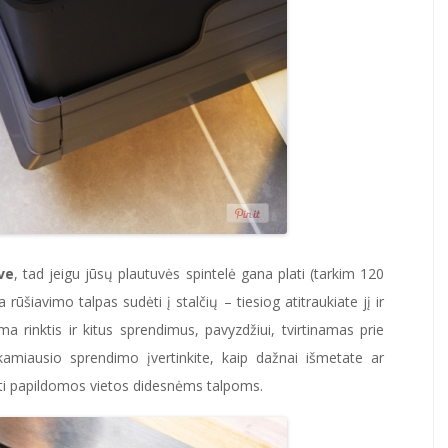
ve
, tad jeigu jūsų plautuvės spintelė gana plati (tarkim 120
 rūšiavimo talpas sudėti į stalčių – tiesiog atitraukiate jį ir
a rinktis ir kitus sprendimus, pavyzdžiui, tvirtinamas prie
kamiausio sprendimo įvertinkite, kaip dažnai išmetate ar
koti papildomos vietos didesnėms talpoms.