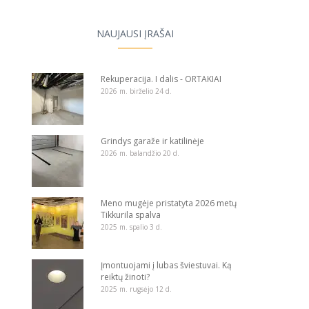
NAUJAUSI ĮRAŠAI
Rekuperacija. I dalis - ORTAKIAI
2026 m. birželio 24 d.
Grindys garaže ir katilinėje
2026 m. balandžio 20 d.
Meno mugėje pristatyta 2026 metų
Tikkurila spalva
2025 m. spalio 3 d.
Įmontuojami į lubas šviestuvai. Ką
reiktų žinoti?
2025 m. rugsėjo 12 d.