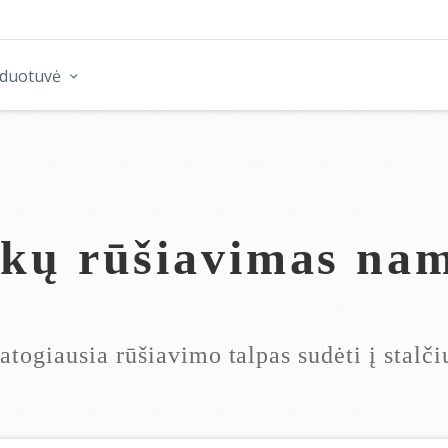
rduotuvė
ekų rūšiavimas na
atogiausia rūšiavimo talpas sudėti į stalči