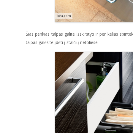
ikea.com
Šias penkias talpas galite išskirstyti ir per kelias spin
talpas galėsite įdėti į stalčių netoliese.