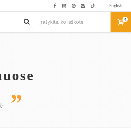
English
0
muose
ų.