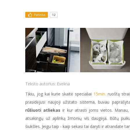
Patinka
12
Teksto autorius:
Evelina
Tikiu, jog kai kurie skaitė specialiai
15min.
ruoštą strai
prasidėjusi naujoji užstato sistema, buvau paprašyta
rūšiuoti atliekas
ir kur atrasti joms vietos. Manau,
atsakingų už aplinką žmonių vis daugėja. Būtų puiku
šiukšles. Jeigu taip - kaip sekasi tai daryti ir atrandate t