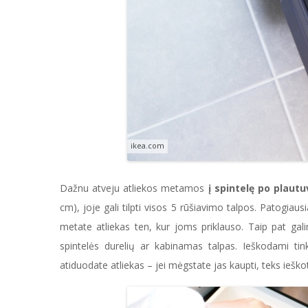
ikea.com
Dažnu atveju atliekos metamos
į spintelę po plautu
cm), joje gali tilpti visos 5 rūšiavimo talpos. Patogiausia
metate atliekas ten, kur joms priklauso. Taip pat galim
spintelės durelių ar kabinamas talpas. Ieškodami tin
atiduodate atliekas – jei mėgstate jas kaupti, teks ieš