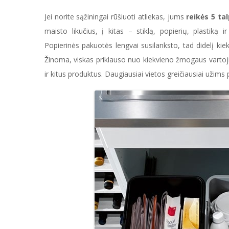
Jei norite sąžiningai rūšiuoti atliekas, jums
reikės 5 ta
maisto likučius, į kitas – stiklą, popierių, plastiką 
Popierinės pakuotės lengvai susilanksto, tad didelį kiekį
Žinoma, viskas priklauso nuo kiekvieno žmogaus vartoj
ir kitus produktus. Daugiausiai vietos greičiausiai užims 