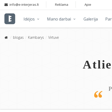
info@e-interjeras.lt
Reklama
Apie
Idėjos
Mano darbai
Galerija
Pa
blogas
Kambarys
Virtuvė
Atli
P