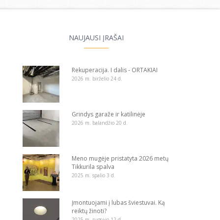
NAUJAUSI ĮRAŠAI
Rekuperacija. I dalis - ORTAKIAI
2026 m. birželio 24 d.
Grindys garaže ir katilinėje
2026 m. balandžio 20 d.
Meno mugėje pristatyta 2026 metų
Tikkurila spalva
2025 m. spalio 3 d.
Įmontuojami į lubas šviestuvai. Ką
reiktų žinoti?
2025 m. rugsėjo 12 d.