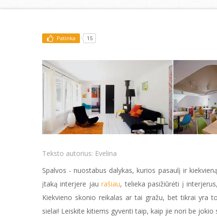
Patinka
15
Teksto autorius:
Evelina
Spalvos - nuostabus dalykas, kurios pasaulį ir kiekvieną
įtaką interjere jau
rašiau
, telieka pasižiūrėti į interjer
Kiekvieno skonio reikalas ar tai gražu, bet tikrai yra t
sielai! Leiskite kitiems gyventi taip, kaip jie nori be joki