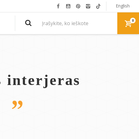
English
0
s interjeras