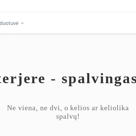
rduotuvė
erjere - spalvinga
Ne viena, ne dvi, o kelios ar keliolika
spalvų!