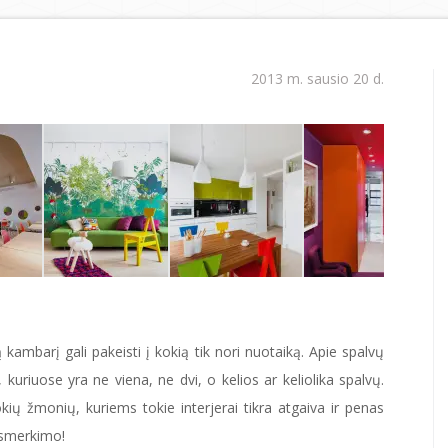
2013 m. sausio 20 d.
 kambarį gali pakeisti į kokią tik nori nuotaiką. Apie spalvų
us, kuriuose yra ne viena, ne dvi, o kelios ar keliolika spalvų.
okių žmonių, kuriems tokie interjerai tikra atgaiva ir penas
o smerkimo!