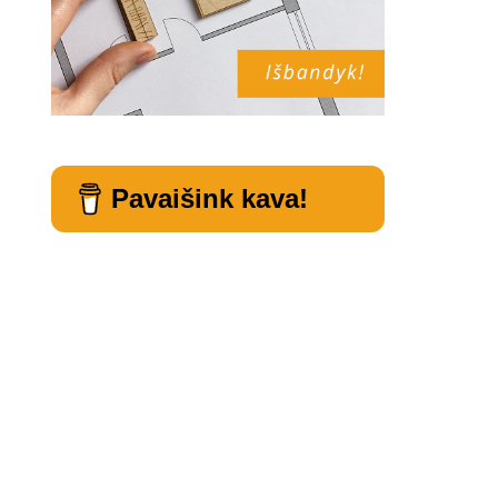
Pavaišink kava!