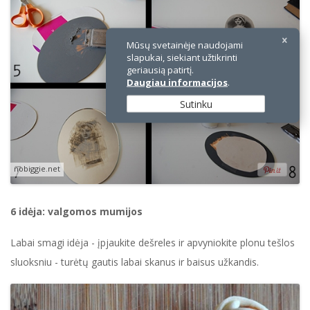
Mūsų svetainėje naudojami
slapukai, siekiant užtikrinti
geriausią patirtį.
Daugiau informacijos
.
Sutinku
nobiggie.net
6 idėja: valgomos mumijos
Labai smagi idėja - įpjaukite dešreles ir apvyniokite plonu tešlos
sluoksniu - turėtų gautis labai skanus ir baisus užkandis.