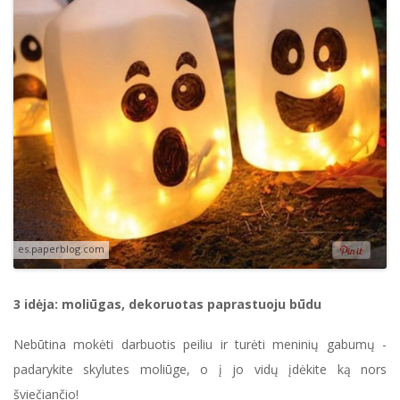
es.paperblog.com
3 idėja: moliūgas, dekoruotas paprastuoju būdu
Nebūtina mokėti darbuotis peiliu ir turėti meninių gabumų -
padarykite skylutes moliūge, o į jo vidų įdėkite ką nors
šviečiančio!