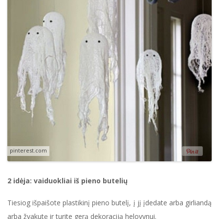
pinterest.com
2 idėja: vaiduokliai iš pieno butelių
Tiesiog išpaišote plastikinį pieno butelį, į jį įdedate arba girliandą
arba žvakutę ir turite gerą dekoraciją helovynui.