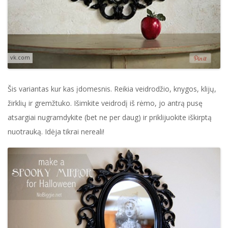
vk.com
Šis variantas kur kas įdomesnis. Reikia veidrodžio, knygos, klijų,
žirklių ir gremžtuko. Išimkite veidrodį iš rėmo, jo antrą pusę
atsargiai nugramdykite (bet ne per daug) ir priklijuokite iškirptą
nuotrauką. Idėja tikrai nereali!