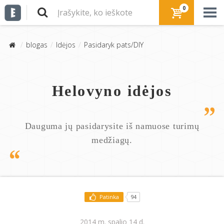
0
blogas
Idėjos
Pasidaryk pats/DIY
Helovyno idėjos
Dauguma jų pasidarysite iš namuose turimų
medžiagų.
Patinka
94
2014 m. spalio 14 d.