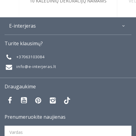
10 KALĖDINIŲ DEKORACIJŲ NAMAMS
VEL
E-interjeras
Apie
Turite klausimų?
Galerija
Mano darbai
+37063103084
Taisyklės
info@e-interjeras.lt
Draugaukime
Prenumeruokite naujienas