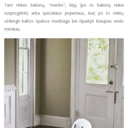
Tam reikės balionų, "marlės", klijų (po to balioną reikia
susprogdinti) arba specialaus popieriaus, kurį po to reiktų
uždengti baltos spalvos medžiaga bei išpaišyti kraupias veido
mimikas.