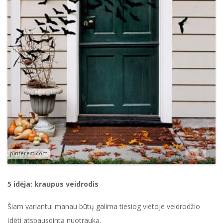
pinterest.com
5 idėja: kraupus veidrodis
Šiam variantui manau būtų galima tiesiog vietoje veidrodžio
įdėti atspausdintą nuotrauką.