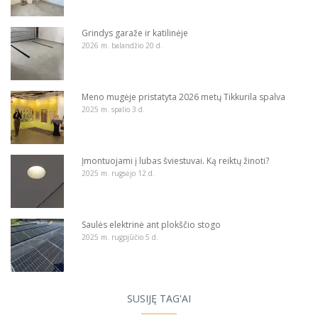
Grindys garaže ir katilinėje
2026 m. balandžio 20 d.
Meno mugėje pristatyta 2026 metų Tikkurila spalva
2025 m. spalio 3 d.
Įmontuojami į lubas šviestuvai. Ką reiktų žinoti?
2025 m. rugsėjo 12 d.
Saulės elektrinė ant plokščio stogo
2025 m. rugpjūčio 5 d.
SUSIJĘ TAG'AI