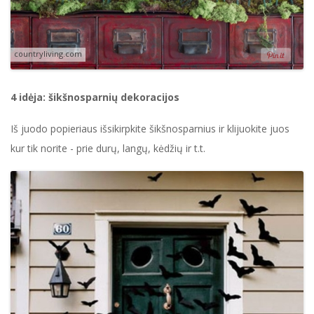
countryliving.com
4 idėja: šikšnosparnių dekoracijos
Iš juodo popieriaus išsikirpkite šikšnosparnius ir klijuokite juos
kur tik norite - prie durų, langų, kėdžių ir t.t.