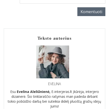
Komentuoti
Teksto autorius
EVELINA
Esu
Evelina Aleliūnienė,
E-interjeras.lt įkūrėja, interjero
dizainerė. Šio tinklaraščio rašymas man padeda dirbant
tokio pobūdžio darbą bei suteikia didelį pluoštą gražių idėjų
Jums!