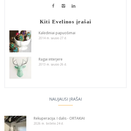
Kiti Evelinos įrašai
Kalėdiniai papuošimai
2014 m. sausio 27 d.
Ragai interjere
2013 m. sausio 26 d.
NAUJAUSI ĮRAŠAI
Rekuperacija. I dalis - ORTAKIAI
2026 m. birželio 24 d.