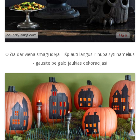
countryliving.com
O čia dar viena smagi idėja - išpjauti langus ir nupaišyti namelius
- gausite be galo jaukias dekoracijas!