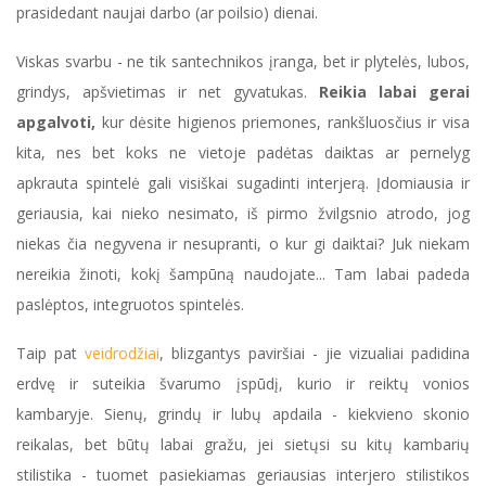
prasidedant naujai darbo (ar poilsio) dienai.
Viskas svarbu - ne tik santechnikos įranga, bet ir plytelės, lubos,
grindys, apšvietimas ir net gyvatukas.
Reikia labai gerai
apgalvoti,
kur dėsite higienos priemones, rankšluosčius ir visa
kita, nes bet koks ne vietoje padėtas daiktas ar pernelyg
apkrauta spintelė gali visiškai sugadinti interjerą. Įdomiausia ir
geriausia, kai nieko nesimato, iš pirmo žvilgsnio atrodo, jog
niekas čia negyvena ir nesupranti, o kur gi daiktai? Juk niekam
nereikia žinoti, kokį šampūną naudojate... Tam labai padeda
paslėptos, integruotos spintelės.
Taip pat
veidrodžiai
, blizgantys paviršiai - jie vizualiai padidina
erdvę ir suteikia švarumo įspūdį, kurio ir reiktų vonios
kambaryje. Sienų, grindų ir lubų apdaila - kiekvieno skonio
reikalas, bet būtų labai gražu, jei sietųsi su kitų kambarių
stilistika - tuomet pasiekiamas geriausias interjero stilistikos