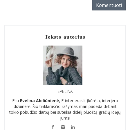
Komentuoti
Teksto autorius
EVELINA
Esu
Evelina Aleliūnienė,
E-interjeras.lt įkūrėja, interjero
dizainerė. Šio tinklaraščio rašymas man padeda dirbant
tokio pobūdžio darbą bei suteikia didelį pluoštą gražių idėjų
Jums!