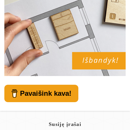
Pavaišink kava!
Susiję įrašai