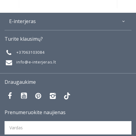
E-interjeras
Apie
Turite klausimų?
Galerija
Mano darbai
+37063103084
Taisyklės
info@e-interjeras.lt
Draugaukime
Prenumeruokite naujienas