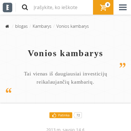
0
blogas
Kambarys
Vonios kambarys
Vonios kambarys
Tai vienas iš daugiausiai investicijų
reikalaujančių kambarių.
Patinka
72
2013 m. sausio 14 d.