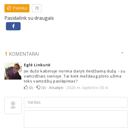
Patinka
72
Pasidalink su draugais
1
KOMENTARAI
Eglė Linkutė
Jei dušo kabinoje norima daryti ileidžiamą dušą - su
vamzdžiais sienoje. Tai kiek maždaug ploto užima
toks vamzdžių paslėpimas?
0
·
0
·
Atsakyti
·
2020 m. lapkričio 30 d.
(
)
(
)