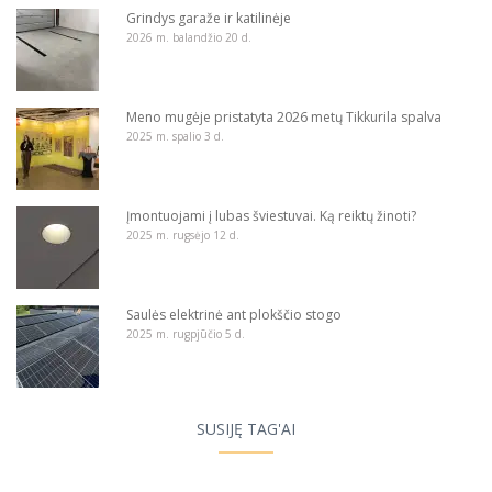
Grindys garaže ir katilinėje
2026 m. balandžio 20 d.
Meno mugėje pristatyta 2026 metų Tikkurila spalva
2025 m. spalio 3 d.
Įmontuojami į lubas šviestuvai. Ką reiktų žinoti?
2025 m. rugsėjo 12 d.
Saulės elektrinė ant plokščio stogo
2025 m. rugpjūčio 5 d.
SUSIJĘ TAG'AI