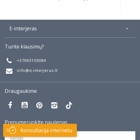
E-interjeras
Apie
Turite klausimų?
Galerija
Mano darbai
+37063103084
Taisyklės
info@e-interjeras.lt
Draugaukime
Prenumeruokite naujienas
Konsultacija internetu