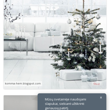
×
komma-hem.blogspot.com
Mūsų svetainėje naudojami
slapukai, siekiant užtikrinti
geriausią patirtį.