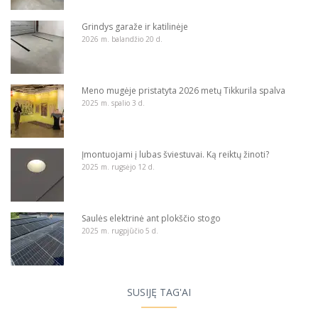
Grindys garaže ir katilinėje
2026 m. balandžio 20 d.
Meno mugėje pristatyta 2026 metų Tikkurila spalva
2025 m. spalio 3 d.
Įmontuojami į lubas šviestuvai. Ką reiktų žinoti?
2025 m. rugsėjo 12 d.
Saulės elektrinė ant plokščio stogo
2025 m. rugpjūčio 5 d.
SUSIJĘ TAG'AI