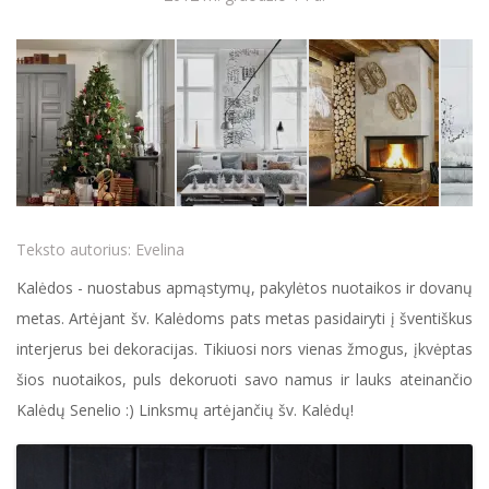
Teksto autorius:
Evelina
Kalėdos - nuostabus apmąstymų, pakylėtos nuotaikos ir dovanų
metas. Artėjant šv. Kalėdoms pats metas pasidairyti į šventiškus
interjerus bei dekoracijas. Tikiuosi nors vienas žmogus, įkvėptas
šios nuotaikos, puls dekoruoti savo namus ir lauks ateinančio
Kalėdų Senelio :) Linksmų artėjančių šv. Kalėdų!