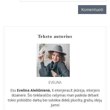
Komentuoti
Teksto autorius
EVELINA
Esu
Evelina Aleliūnienė,
E-interjeras.lt įkūrėja, interjero
dizainerė. Šio tinklaraščio rašymas man padeda dirbant
tokio pobūdžio darbą bei suteikia didelį pluoštą gražių idėjų
Jums!