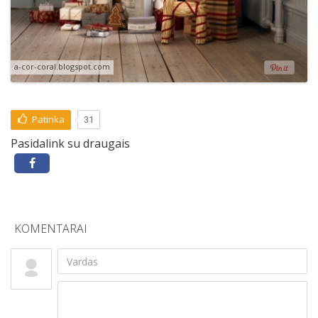
a-cor-coral.blogspot.com
Patinka
31
Pasidalink su draugais
KOMENTARAI