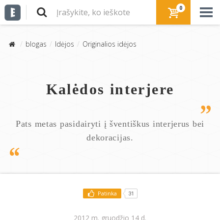
0
blogas
Idėjos
Originalios idėjos
Kalėdos interjere
Pats metas pasidairyti į šventiškus interjerus bei
dekoracijas.
Patinka
31
2012 m. gruodžio 14 d.