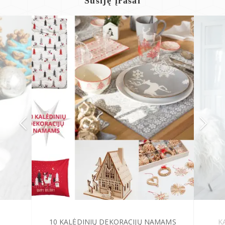
Susiję įrašai
10 KALĖDINIŲ DEKORACIJŲ NAMAMS
K