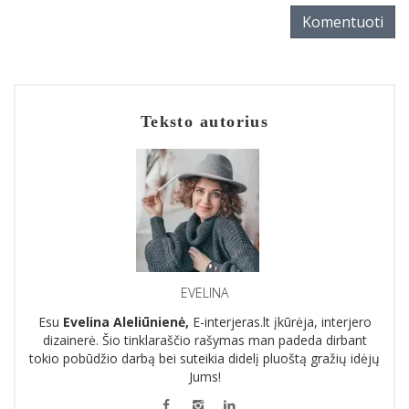
Komentuoti
Teksto autorius
EVELINA
Esu
Evelina Aleliūnienė,
E-interjeras.lt įkūrėja, interjero
dizainerė. Šio tinklaraščio rašymas man padeda dirbant
tokio pobūdžio darbą bei suteikia didelį pluoštą gražių idėjų
Jums!