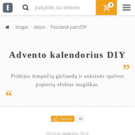
0
blogas
Idėjos
Pasidaryk pats/DIY
Advento kalendorius DIY
Pridėjus lempučių girliandą ir auksinės spalvos
popierių efektas magiškas.
Patinka
48
2014 m. lapkričio 16 d.