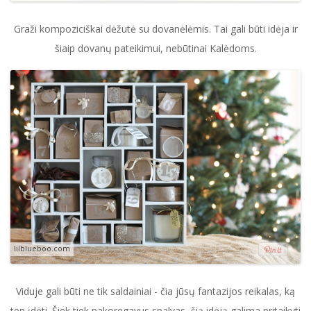
Graži kompoziciškai dėžutė su dovanėlėmis. Tai gali būti idėja ir
šiaip dovanų pateikimui, nebūtinai Kalėdoms.
lilblueboo.com
Viduje gali būti ne tik saldainiai - čia jūsų fantazijos reikalas, ką
ten įdėti. Šiek tiek pakoregavus spalvas, šią idėją galima pritaikyti