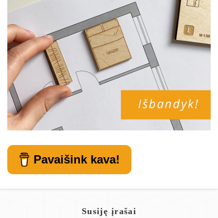
Pavaišink kava!
Susiję įrašai