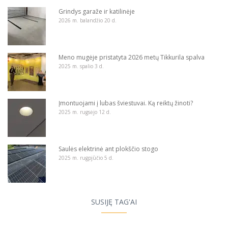
Grindys garaže ir katilinėje
2026 m. balandžio 20 d.
Meno mugėje pristatyta 2026 metų Tikkurila spalva
2025 m. spalio 3 d.
Įmontuojami į lubas šviestuvai. Ką reiktų žinoti?
2025 m. rugsėjo 12 d.
Saulės elektrinė ant plokščio stogo
2025 m. rugpjūčio 5 d.
SUSIJĘ TAG'AI