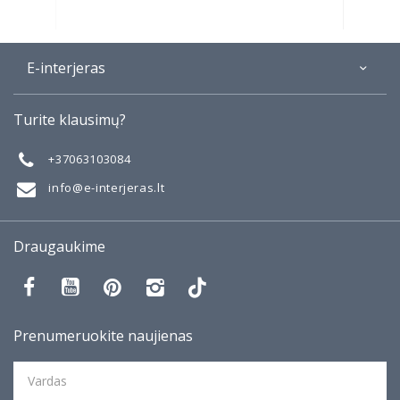
E-interjeras
Apie
Turite klausimų?
Galerija
Mano darbai
+37063103084
Taisyklės
info@e-interjeras.lt
Draugaukime
Prenumeruokite naujienas