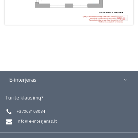
E-interjeras
Apie
Turite klausimų?
Galerija
Mano darbai
+37063103084
Taisyklės
info@e-interjeras.lt